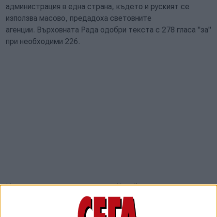
администрация в една страна, където и руският се
използва масово, предадоха световните
агенции. Върховната Рада одобри текста с 278 гласа "за"
при необходими 226.
Използването на руския език в Украйна се превърна в
сериозен повод за недоволство през 2014 г., когато
проруските сепаратисти поеха контрола върху райони в