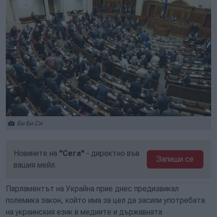
Би Би Си
Новините на
"Сега"
- директно във
Запиши се
вашия мейл.
Парламентът на Украйна прие днес предизвикал
полемика закон, който има за цел да засили употребата
на украинския език в медиите и държавната