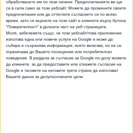
правомощия на президента и в интерес на
обработването им по тези начини. Предпочитанията ви ще
гражданите. Той отбелязал, че законопроектът е станал
са в сила само за този уебсайт. Можете да промените своите
предпочитания или да оттеглите съгласието си по всяко
заложник на политическата реторика и е бил приет без
време, като се върнете на този сайт и кликнете върху бутона
достатъчно обществено обсъждане.
"Поверителност" в долната част на уеб страницата.
Моля, забележете също, че този уебсайт/това приложение
Досегашният президент Петро Порошенко, който ще
използва една или повече услуги на Google и може да
остане на поста до края на следващия месец, каза, че
събира и съхранява информация, която включва, но не се
ще подпише приетия днес от парламента нормативен
ограничава до Вашето посещение или потребителско
акт - последната необходима стъпка за влизането му в
поведение. В раздела за съгласие за Google по-долу можете
сила.
да кликнете, за да предоставите или откажете съгласие на
Google и таговете на неговите трети страни да използват
Последвайте ни и в
Вашите данни за долупосочените цели.
Ако искате да подкрепите независимата
и качествена журналистика в “Сега”,
можете да направите дарение през
PayPal
,
,
,
Ключови думи:
Украйна
език
закон
гласуване