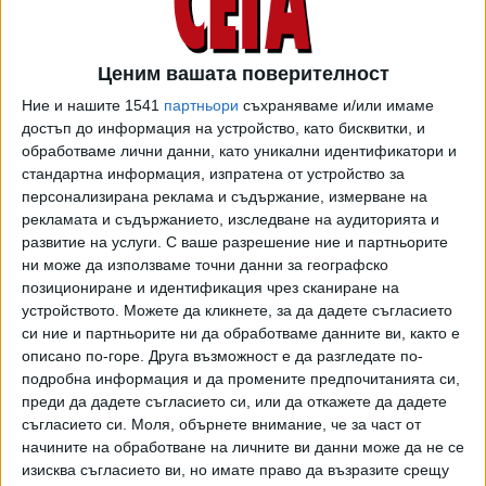
източната част на страната, отбелязва АП.
Избраният за президент на Украйна Володимир
Ценим вашата поверителност
Зеленски, който говори руски, каза, че подкрепя
украинския за официален език. Той обаче призова хората
Ние и нашите 1541
партньори
съхраняваме и/или имаме
достъп до информация на устройство, като бисквитки, и
да бъдат насърчавани, а не да бъдат принуждавани да
обработваме лични данни, като уникални идентификатори и
използват украинския.
стандартна информация, изпратена от устройство за
персонализирана реклама и съдържание, измерване на
Законопроектът за държавния език, който беше приет
рекламата и съдържанието, изследване на аудиторията и
от Върховната рада (украинския парламент), ще
развитие на услуги.
С ваше разрешение ние и партньорите
бъде анализиран за съответствие с Конституцията на
ни може да използваме точни данни за географско
Украйна, каза Зеленски, цитиран от руските
позициониране и идентификация чрез сканиране на
медии. "След встъпването ми в длъжност като
устройството. Можете да кликнете, за да дадете съгласието
президент, ще бъде направен задълбочен анализ на този
си ние и партньорите ни да обработваме данните ви, както е
описано по-горе. Друга възможност е да разгледате по-
закон, за да се гарантира, че в него са спазени всички
подробна информация и да промените предпочитанията си,
конституционни права и интереси на всички граждани на
преди да дадете съгласието си, или да откажете да дадете
Украйна", е цитиран Зеленски от пресслужбата си.
съгласието си.
Моля, обърнете внимание, че за част от
Според него в зависимост от резултатите на анализа,
начините на обработване на личните ви данни може да не се
той ще реагира в съответствие с конституционните
изисква съгласието ви, но имате право да възразите срещу