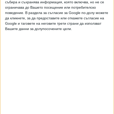
събира и съхранява информация, която включва, но не се
ограничава до Вашето посещение или потребителско
Още новини по темата
поведение. В раздела за съгласие за Google по-долу можете
да кликнете, за да предоставите или откажете съгласие на
21-вият пакет санкции на ЕС срещу Русия е
значително смекчен
Google и таговете на неговите трети страни да използват
Вашите данни за долупосочените цели.
12 Юли 2026
Тайните контакти на ЕС с Кремъл са
предизвикали скандал в Брюксел
21 Юни 2026
ЕС затяга правилата за приема на мигранти
12 Юни 2026