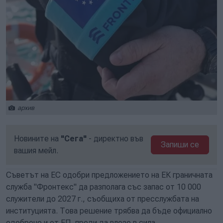
архив
Новините на
"Сега"
- директно във
Запиши се
вашия мейл.
Съветът на ЕС одобри предложението на ЕК граничната
служба "Фронтекс" да разполага със запас от 10 000
служители до 2027 г., съобщиха от пресслужбата на
институцията. Това решение трябва да бъде официално
одобрено и от ЕП, преди да влезе в сила.