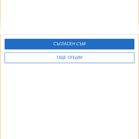
отказ да работи
03 Авг. 2026
Нацистки кораб изплува заради сушата в Дунав
03 Авг. 2026
Огромен американски военен самолет стигна и до
СЪГЛАСЕН СЪМ
Бургас
02 Авг. 2026
ОЩЕ ОПЦИИ
ТУШ
Разгледай всички