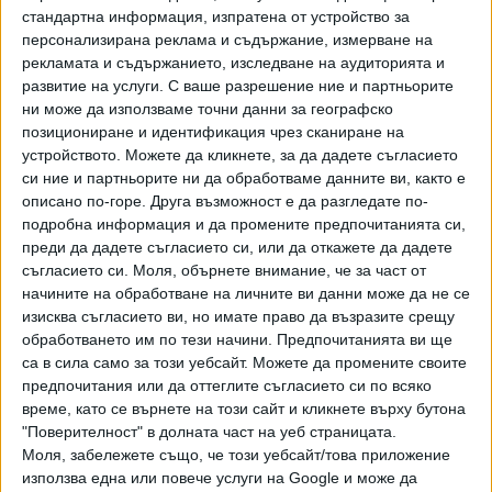
стандартна информация, изпратена от устройство за
казва още в прессъобщението.
персонализирана реклама и съдържание, измерване на
рекламата и съдържанието, изследване на аудиторията и
"Фронтекс" трябва да започне да увеличава капацитета
развитие на услуги.
С ваше разрешение ние и партньорите
си от 2021 г., като постепенно ще бъде достигнатата
ни може да използваме точни данни за географско
планираната бройка от 10 000 служители до 2027 г.
позициониране и идентификация чрез сканиране на
устройството. Можете да кликнете, за да дадете съгласието
си ние и партньорите ни да обработваме данните ви, както е
описано по-горе. Друга възможност е да разгледате по-
Последвайте ни и в
подробна информация и да промените предпочитанията си,
преди да дадете съгласието си, или да откажете да дадете
съгласието си.
Моля, обърнете внимание, че за част от
Ако искате да подкрепите независимата
начините на обработване на личните ви данни може да не се
и качествена журналистика в “Сега”,
изисква съгласието ви, но имате право да възразите срещу
можете да направите дарение през
обработването им по тези начини. Предпочитанията ви ще
PayPal
са в сила само за този уебсайт. Можете да промените своите
предпочитания или да оттеглите съгласието си по всяко
,
,
,
Ключови думи:
Фронтекс
външни граници
ЕС
охрана
време, като се върнете на този сайт и кликнете върху бутона
"Поверителност" в долната част на уеб страницата.
Моля, забележете също, че този уебсайт/това приложение
използва една или повече услуги на Google и може да