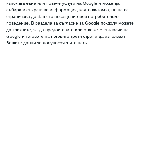
"Народното събрание се е превърнало в политически
използва една или повече услуги на Google и може да
кенеф - констатира певицата. - В парламента се
събира и съхранява информация, която включва, но не се
надпреварват празнодумци, гешефтари и популисти. В
ограничава до Вашето посещение или потребителско
парламентарната ни република управляват едно след
поведение. В раздела за съгласие за Google по-долу можете
да кликнете, за да предоставите или откажете съгласие на
друго служебни правителства на президента. Самият
Google и таговете на неговите трети страни да използват
президент е Троянска матрьошка със зелени чорапи.
Вашите данни за долупосочените цели.
Положението с две думи: всички мишки на събрание,
най-големият мишок ще играе казачок! А тия жълти
павета са някакъв кошмар, изкълчих си глезените за
няколко снимки с екипа ми".
Министърът на културата се възмути някак периферно:
"Не знам за какво става дума, със сигурност е нещо
грозно. Какво лошо има пък в служебните правителства!"
Софийската кметица пък се обиди на павета:
"Не паветата са криви, а мисленето ни, щом като
общество позволяваме гаврата с този символ на