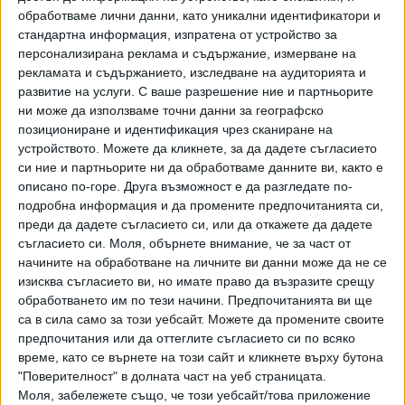
басейн, снимана така че да се виждат едновременно
обработваме лични данни, като уникални идентификатори и
лицето, гърдите и прашките ѝ.
стандартна информация, изпратена от устройство за
персонализирана реклама и съдържание, измерване на
Председателят на НС, доайенът Вежди Рашидов, с
рекламата и съдържанието, изследване на аудиторията и
мляскане и ръмжене изрази погнусата си, оригна се и
развитие на услуги.
С ваше разрешение ние и партньорите
обяви, че днес по изключение ще отиде на работа,
ни може да използваме точни данни за географско
защото такова кощунство с парламентаризма не може
позициониране и идентификация чрез сканиране на
да го остави безразличен.
устройството. Можете да кликнете, за да дадете съгласието
си ние и партньорите ни да обработваме данните ви, както е
"Ще изкарам поне половин работен ден в парламента и
описано по-горе. Друга възможност е да разгледате по-
ще дръпна една мъдра реч като селски Цицерон на
подробна информация и да промените предпочитанията си,
преди да дадете съгласието си, или да откажете да дадете
тържество в Мултигруп" - хлъцна Рашидов и си разкопча
съгласието си.
Моля, обърнете внимание, че за част от
третото копче на ризата, за да е по-мъжкарско
начините на обработване на личните ви данни може да не се
възмущението му.
изисква съгласието ви, но имате право да възразите срещу
обработването им по тези начини. Предпочитанията ви ще
Самата Рут Колева също направи кратко изявление в
са в сила само за този уебсайт. Можете да промените своите
ТикТок, като се извини, ако неволно е засегнала някого,
предпочитания или да оттеглите съгласието си по всяко
но същевременно изтъкна, че не можем да си затваряме
време, като се върнете на този сайт и кликнете върху бутона
очите пред проблемите.
"Поверителност" в долната част на уеб страницата.
Моля, забележете също, че този уебсайт/това приложение