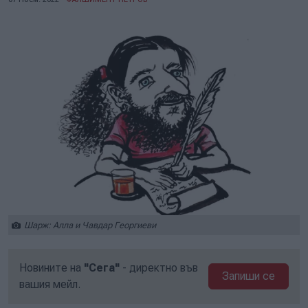
Шарж: Алла и Чавдар Георгиеви
Новините на
"Сега"
- директно във
Запиши се
вашия мейл.