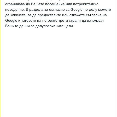
ограничава до Вашето посещение или потребителско
поведение. В раздела за съгласие за Google по-долу можете
да кликнете, за да предоставите или откажете съгласие на
Google и таговете на неговите трети страни да използват
Вашите данни за долупосочените цели.
Двама кандидат-президенти се борят за любовта на
Радев
НАЙ-ЧЕТЕНИ
днес
седмица
месец
29237
Инженерите и батериите спасиха България от сушата по
Дунав
06 Авг. 2026
24802