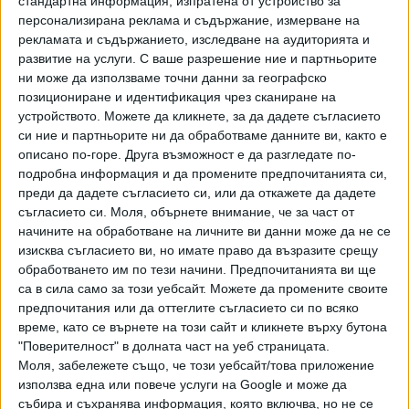
стандартна информация, изпратена от устройство за
персонализирана реклама и съдържание, измерване на
рекламата и съдържанието, изследване на аудиторията и
развитие на услуги.
С ваше разрешение ние и партньорите
ни може да използваме точни данни за географско
позициониране и идентификация чрез сканиране на
устройството. Можете да кликнете, за да дадете съгласието
си ние и партньорите ни да обработваме данните ви, както е
ПОСЛЕ
Разгледай всички
описано по-горе. Друга възможност е да разгледате по-
подробна информация и да промените предпочитанията си,
преди да дадете съгласието си, или да откажете да дадете
съгласието си.
Моля, обърнете внимание, че за част от
начините на обработване на личните ви данни може да не се
изисква съгласието ви, но имате право да възразите срещу
обработването им по тези начини. Предпочитанията ви ще
са в сила само за този уебсайт. Можете да промените своите
предпочитания или да оттеглите съгласието си по всяко
Хавайската Богородица заплака с фентанилови сълзи
време, като се върнете на този сайт и кликнете върху бутона
"Поверителност" в долната част на уеб страницата.
Видео
Моля, забележете също, че този уебсайт/това приложение
Разгледай всички
използва една или повече услуги на Google и може да
събира и съхранява информация, която включва, но не се