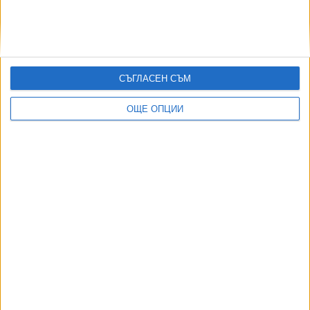
СЪГЛАСЕН СЪМ
ОЩЕ ОПЦИИ
ДОРОТЕЯ ДАЧКОВА:
Съдебна реформа може да започне със снимки на консервите от
село