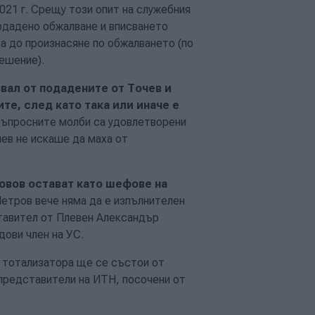
2021 г. Срещу този опит на служебния
одадено обжалване и вписването
а до произнасяне по обжалването (по
ешение).
вал от подадените от Точев и
те, след като така или иначе е
 въпросните молби са удовлетворени
ев не искаше да маха от
овов остават като шефове на
 Петров вече няма да е изпълнителен
тавител от Плевен Александър
дови член на УС.
на тотализатора ще се състои от
 представители на ИТН, посочени от