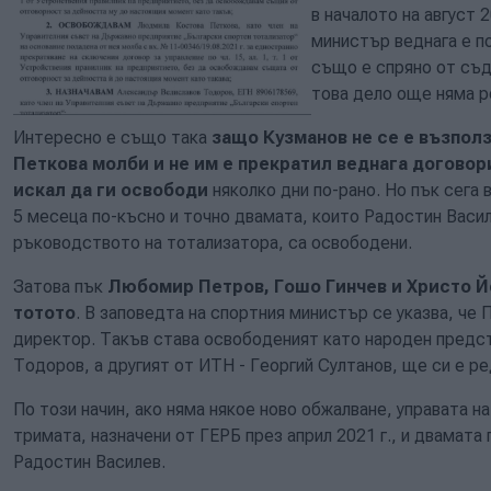
в началото на август 
министър веднага е п
също е спряно от съд
това дело още няма р
Интересно е също така
защо Кузманов не се е възполз
Петкова молби и не им е прекратил веднага договори
искал да ги освободи
няколко дни по-рано. Но пък сега
5 месеца по-късно и точно двамата, които Радостин Васил
ръководството на тотализатора, са освободени.
Затова пък
Любомир Петров, Гошо Гинчев и Христо Й
тотото
. В заповедта на спортния министър се указва, че
директор. Такъв става освободеният като народен предс
Тодоров, а другият от ИТН - Георгий Султанов, ще си е ре
По този начин, ако няма някое ново обжалване, управата 
тримата, назначени от ГЕРБ през април 2021 г., и двамата
Радостин Василев.