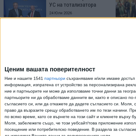
УС на тотализатора
24 Юли 2026
FIDE ще контролира
"обединение 2.0" в
шахмата ни
Ценим вашата поверителност
19 Юни 2026
Ние и нашите 1541
партньори
съхраняваме и/или имаме достъп д
информация, изпратена от устройство за персонализирана рекла
ние и партньорите ни може да използваме точни данни за геогра
Още по темата
партньорите ни да обработваме данните ви, както е описано по
съгласието си, или да откажете да дадете съгласието си.
Моля, о
право да възразите срещу обработването им по тези начини. Пре
по всяко време, като се върнете на този сайт и кликнете върху б
Моля, забележете също, че този уебсайт/това приложение изпол
Всички права запазени. Възпроизвеж
посещение или потребителско поведение. В раздела за съгласие 
да използват Вашите данни за долупосочените цели.