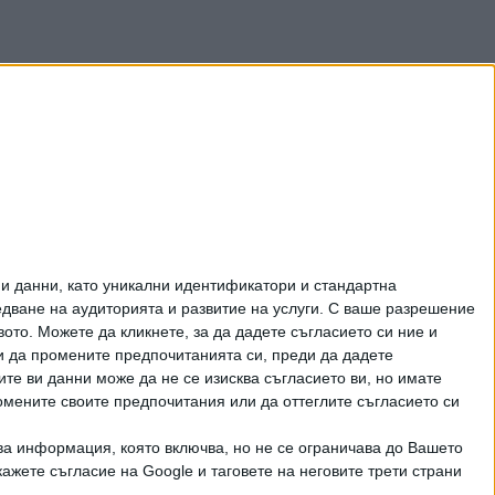
и данни, като уникални идентификатори и стандартна
ване на аудиторията и развитие на услуги.
С ваше разрешение
то. Можете да кликнете, за да дадете съгласието си ние и
и да промените предпочитанията си, преди да дадете
ите ви данни може да не се изисква съгласието ви, но имате
омените своите предпочитания или да оттеглите съгласието си
ва информация, която включва, но не се ограничава до Вашето
рично писмено разрешение на СЕГА АД
ажете съгласие на Google и таговете на неговите трети страни
КТИ