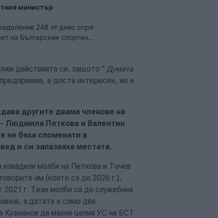
ортния министър
ределение 248 от днес спря
вет на Българския спортен
 със заповед на спортния
ължи действията си, защото "
Думата
 предприема, е доста интересен, но и
дава другите двама членове на
 - Людмила Петкова и Валентин
е не бяха споменати в
вед и си запазваха местата.
 извадили молби на Петкова и Точев
говорите им (които са до 2026 г.),
т 2021 г. Тези молби са до служебния
анов, а датата е само две
а Кузманов да махне целия УС на БСТ