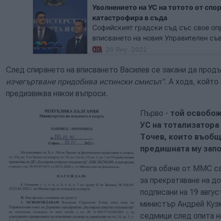
Уволнението на УС на тотото от сп
катастрофира в съда
Софийският градски съд със свое оп
вписването на новия Управителен съ
тотализатор (БСТ), който бе назначен
26 Яну. 2022
министър Радостин Василев.
След спирането на вписването Василев се закани да прод
изчегъртване придобива истински смисъл".
А хода, който
предизвиква някои въпроси.
Първо -
той освобож
УС на тотализатора
Точев, които въобщ
предишната му запо
Сега обаче от ММС са
за прекратяване на до
подписани на 19 авгус
министър Андрей Кузм
седмици след опита н