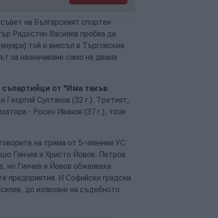
 съвет на Българският спортен
тър Радостин Василев пробва да
януари) той е внесъл в Търговския
път за назначаване само на двама
и съпартийци от "Има такъв
и Георгий Султанов (32 г.). Третият,
атора - Росен Иванов (37 г.), този
оворите на трима от 5-членния УС
шо Гинчев и Христо Йовов. Петров
, но Гинчев и Йовов обжалваха
те предприятия. И Софийски градски
асилев, до излизане на съдебното