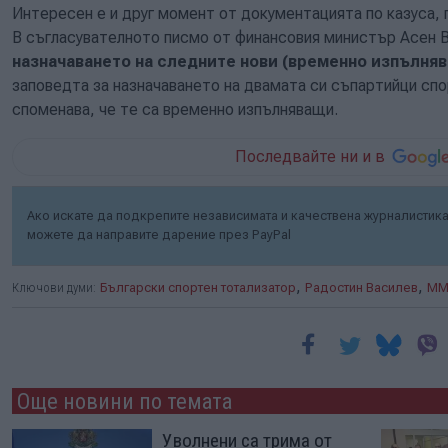
Интересен е и друг момент от документацията по казуса, 
В съгласувателното писмо от финансовия министър Асен Ва
назначаването на следните нови (временно изпълняв
заповедта за назначаването на двамата си съпартийци сп
споменава, че те са временно изпълняващи.
Последвайте ни и в
Ако искате да подкрепите независимата и качествена журналистика 
можете да направите дарение през PayPal
,
,
Ключови думи:
Български спортен тотализатор
Радостин Василев
ММ
Още новини по темата
Уволнени са трима от