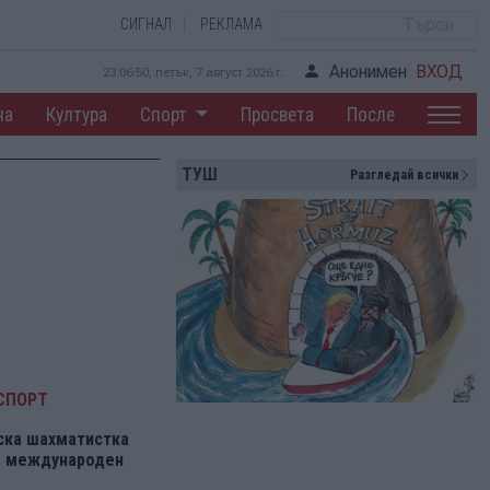
СИГНАЛ
РЕКЛАМА
Анонимен
ВХОД
23:06:50, петък, 7 август 2026 г.
на
Култура
Спорт
Просвета
После
ТУШ
Разгледай всички
СПОРТ
ска шахматистка
на международен