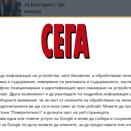
за България с три
месеца
24 Юни 2026
И новият спортен
министър планира
чистка в държавните
дружества
09 Юни 2026
о информация на устройство, като бисквитки, и обработваме личн
ма и съдържание, измерване на рекламата и съдържанието, изслед
фско позициониране и идентификация чрез сканиране на устройство
-горе. Друга възможност е да разгледате по-подробна информация 
бърнете внимание, че за част от начините на обработване на личн
дпочитанията ви ще са в сила само за този уебсайт. Можете да пр
утона "Поверителност" в долната част на уеб страницата.
зва една или повече услуги на Google и може да събира и съхраня
дането на цели или части от текста или изображенията става след из
за Google по-долу можете да кликнете, за да предоставите или отк
АРХИВ НА В. СЕГА
ЗА НАС
РЕКЛАМА
УСЛОВИЯ ЗА ПОЛЗВАНЕ
КОНТА