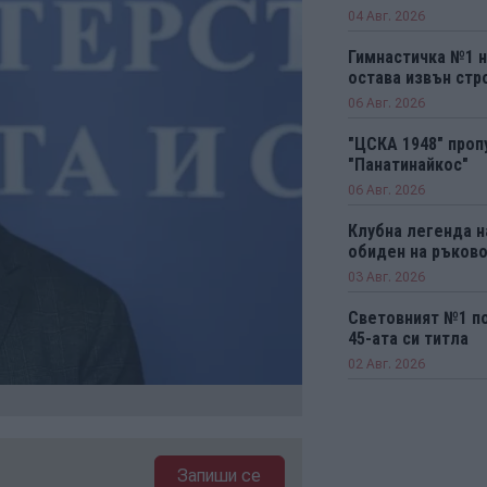
04 Авг. 2026
Гимнастичка №1 н
остава извън стро
06 Авг. 2026
"ЦСКА 1948" проп
"Панатинайкос"
06 Авг. 2026
Клубна легенда н
обиден на ръков
03 Авг. 2026
Световният №1 п
45-ата си титла
02 Авг. 2026
Запиши се