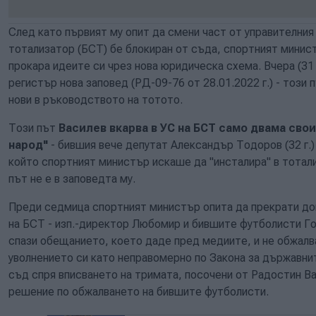
След като първият му опит да смени част от управителния
тотализатор (БСТ) бе блокиран от съда, спортният минис
прокара идеите си чрез нова юридическа схема. Вчера (31 
регистър нова заповед (РД-09-76 от 28.01.2022 г.) - този 
нови в ръководството на тотото.
Този път
Василев вкарва в УС на БСТ само двама сво
народ"
- бившия вече депутат Александър Тодоров (32 г.) 
който спортният министър искаше да "инсталира" в тотализ
път не е в заповедта му.
Преди седмица спортният министър опита да прекрати дог
на БСТ - изп.-директор Любомир и бившите футболисти Го
спази обещанието, което даде пред медиите, и не обжалва
уволнението си като неправомерно по Закона за държавни
съд спря вписването на тримата, посочени от Радостин В
решение по обжалването на бившите футболисти.