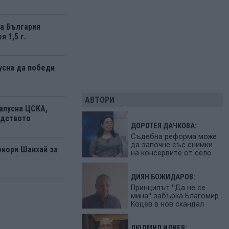
а България
я 1,5 г.
усна да победи
АВТОРИ
апусна ЦСКА,
одството
ДОРОТЕЯ ДАЧКОВА:
Съдебна реформа може
да започне със снимки
окори Шанхай за
на консервите от село
ДИЯН БОЖИДАРОВ:
Принципът "Да не се
мина" забърка Благомир
Коцев в нов скандал
ЛЮДМИЛ ИЛИЕВ: