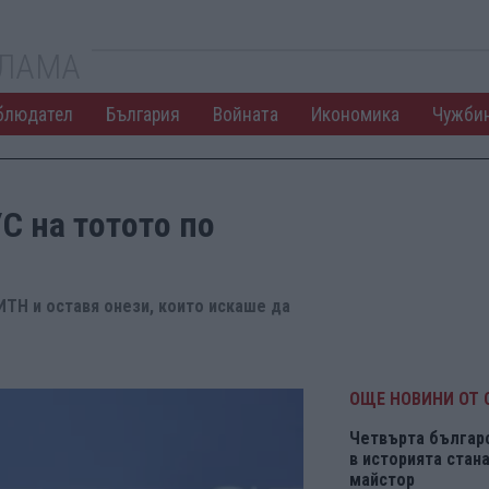
КЛАМА
блюдател
България
Войната
Икономика
Чужби
С на тотото по
ИТН и оставя онези, които искаше да
ОЩЕ НОВИНИ ОТ 
Четвърта българ
в историята ста
майстор