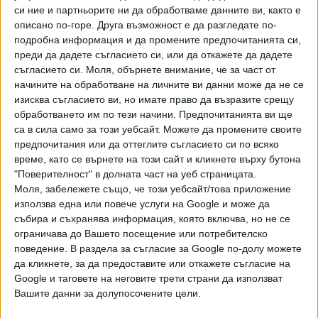
Румъния.
си ние и партньорите ни да обработваме данните ви, както е
гориво. Държавите членки търсят надеждна и
описано по-горе. Друга възможност е да разгледате по-
рентабилна верига за доставки за източните членове на
подробна информация и да промените предпочитанията си,
алианса.
преди да дадете съгласието си, или да откажете да дадете
съгласието си.
Моля, обърнете внимание, че за част от
Турция търси съюзническа подкрепа за предложението,
начините на обработване на личните ви данни може да не се
което може да бъде решено преди или по време на
изисква съгласието ви, но имате право да възразите срещу
срещата на върха в Анкара, коментира Bloomberg.
обработването им по тези начини. Предпочитанията ви ще
Планираният тръбопровод ще бъде ограничен за военна,
са в сила само за този уебсайт. Можете да промените своите
но не и за гражданска употреба.
предпочитания или да оттеглите съгласието си по всяко
време, като се върнете на този сайт и кликнете върху бутона
Европейският съюз и НАТО се споразумяха и за
"Поверителност" в долната част на уеб страницата.
инфраструктурен проект на стойност 100 млрд. евро,
Моля, забележете също, че този уебсайт/това приложение
използва една или повече услуги на Google и може да
който ще положи основите на „военна Шенгенска зона"
събира и съхранява информация, която включва, но не се
за ускоряване на движението на войски и оборудване в
ограничава до Вашето посещение или потребителско
цяла Европа, заяви комисарят по транспорта и туризма
поведение. В раздела за съгласие за Google по-долу можете
Апостолос Дзидзикостас на конференция в Атина.
да кликнете, за да предоставите или откажете съгласие на
Google и таговете на неговите трети страни да използват
Проектът включва разработването на 500 „горещи
Вашите данни за долупосочените цели.
точки“, където през следващите три до четири години