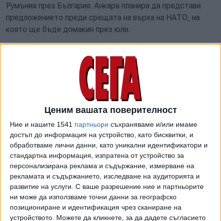
Румъния през България. Анкара планира да представи
предложението преди срещата на върха на НАТО, на
която ще бъде домакин през юли.
Турският маршрут е с около 1/5 по-евтин от
алтернативните предложения, включително маршрути
през Гърция или западните съседи на Румъния. Тези
алтернативи биха разчитали на морски транспорт, което
ги прави по-уязвими от смущения.
Ценим вашата поверителност
Запрянов пришпори военните
Ние и нашите 1541
партньори
съхраняваме и/или имаме
коридори през България
достъп до информация на устройство, като бисквитки, и
Военният министър Атанас
обработваме лични данни, като уникални идентификатори и
Запрянов пришпори темата за
стандартна информация, изпратена от устройство за
бързо прокарване на военни
26 Май 2025
персонализирана реклама и съдържание, измерване на
коридори през България. Той
рекламата и съдържанието, изследване на аудиторията и
направи това по време на
Войната в Украйна и конфликтите в Близкия Изток,
развитие на услуги.
С ваше разрешение ние и партньорите
своето изказване на форума
включително прекъсванията на енергийните доставки
ни може да използваме точни данни за географско
„Сигурността в Черно море и
заради затварянето на Ормузкия проток, накараха НАТО
позициониране и идентификация чрез сканиране на
Балканския регион" в Букурещ,
устройството. Можете да кликнете, за да дадете съгласието
да преразгледа инфраструктурата си за доставки на