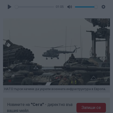
01:05
Play
Mute
Setti
НАТО търси начини да укрепи военната инфраструктура в Европа.
Новините на
"Сега"
- директно във
Запиши се
вашия мейл.