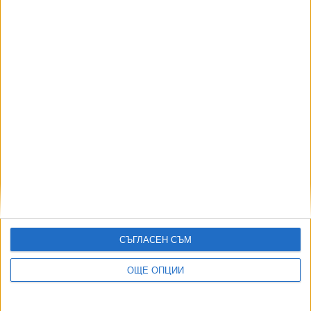
Револверът на Радев от Ердоган ще бъде
изложен в музея на МВР
17 Юли 2026
Лидерите от НАТО подкрепят украинските удари
в руския тил
07 Юли 2026
Още по темата
СЪГЛАСЕН СЪМ
ОЩЕ НОВИНИ ОТ ЧУЖБИНА
ОЩЕ ОПЦИИ
Формира се „Ислямско НАТО“
07 Авг. 2026