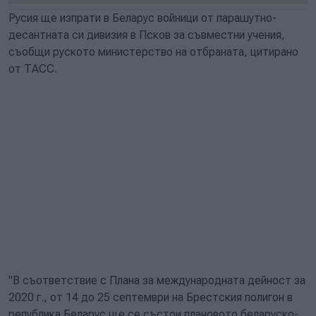
Русия ще изпрати в Беларус войници от парашутно-
десантната си дивизия в Псков за съвместни учения,
съобщи руското министерство на отбраната, цитирано
от ТАСС.
"В съответствие с Плана за международната дейност за
2020 г., от 14 до 25 септември на Брестския полигон в
република Беларус ще се състои плановото беларуско-