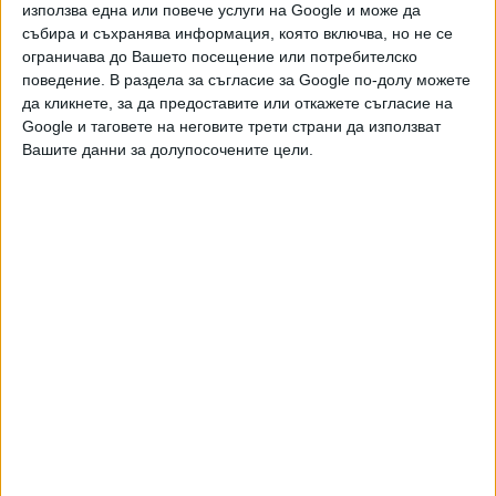
използва една или повече услуги на Google и може да
скъсала паспорта си и е отказала да напусне
събира и съхранява информация, която включва, но не се
територията на Беларус. Повечето опозиционни лидери
ограничава до Вашето посещение или потребителско
са задържани или са избягали от страната.
поведение. В раздела за съгласие за Google по-долу можете
да кликнете, за да предоставите или откажете съгласие на
Google и таговете на неговите трети страни да използват
Мария Колесникова е
Вашите данни за долупосочените цели.
арестувана, след като скъсала
Беларуската опонентка на
паспорта си
режима Мария Колесникова е
арестувана, съобщи нейният
09 Септ. 2020
баща Александър Колесников, с
когото се свързал шеф на
Президентът Александър Лукашенко ще пътува до Сочи
следствието в Минск.
в понеделник за разговори с руския си колега Владимир
Путин. Той отказа да води диалог с опозицията.
В интервю за руски журналисти тази седмица
белоруският президент призна, че може да се е
задържал повече на поста си, но отхвърли вариант за
оставката. Според Лукашенко протестите се
контролират отвън и само той вече може да защитава