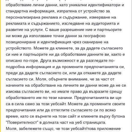
черни маски и зелени униформи без отличителни знаци,
обработваме лични данни, като уникални идентификатори и
опитвайки се да защитят своите съмишленици.
стандартна информация, изпратена от устройство за
персонализирана реклама и съдържание, измерване на
Според правозащитната група "Пролет" около 40 жени
рекламата и съдържанието, изследване на аудиторията и
развитие на услуги.
С ваше разрешение ние и партньорите
са били отведени в полицейски микробуси. "Арестуват
ни може да използваме точни данни за географско
всички подред! Мислят си, че ще затворят всички, или
позициониране и идентификация чрез сканиране на
какво", възмутени са демонстрантките.
устройството. Можете да кликнете, за да дадете съгласието
си ние и партньорите ни да обработваме данните ви, както е
В събота, 35-ия ден на масовите протести, около 10 000
описано по-горе. Друга възможност е да разгледате по-
жени демонстрираха по улиците на белоруската столица
подробна информация и да промените предпочитанията си,
срещу насилието от страна на служителите на реда и
преди да дадете съгласието си, или да откажете да дадете
фалшифицирането на резултатите от изборите за
съгласието си.
Моля, обърнете внимание, че за част от
държавния глава. Те биеха тенджери и тигани,
начините на обработване на личните ви данни може да не се
скандирайки лозунги с искане за оставката на
изисква съгласието ви, но имате право да възразите срещу
обработването им по тези начини. Предпочитанията ви ще
президента Александър Лукашенко.
са в сила само за този уебсайт. Можете да промените своите
Мнозина държаха портрети на една от лидерите на
предпочитания или да оттеглите съгласието си по всяко
време, като се върнете на този сайт и кликнете върху бутона
опозицията, Мария Колесникова, която беше задържана
"Поверителност" в долната част на уеб страницата.
тази седмица. Адвокатът на Колесникова казва, че по-
Моля, забележете също, че този уебсайт/това приложение
рано е била доведена до границата с Украйна, но тя е