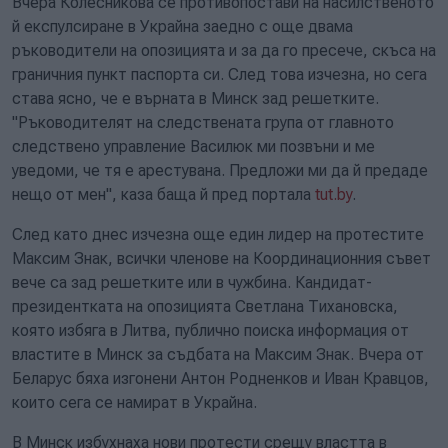
Вчера Колесникова се противопостави на насилственото
й експулсиране в Украйна заедно с още двама
ръководители на опозицията и за да го пресече, скъса на
граничния пункт паспорта си. След това изчезна, но сега
става ясно, че е върната в Минск зад решетките.
"Ръководителят на следствената група от главното
следствено управление Василюк ми позвъни и ме
уведоми, че тя е арестувана. Предложи ми да й предаде
нещо от мен", каза баща й пред портала
tut.by
.
След като днес изчезна още един лидер на протестите
Максим Знак, всички членове на Координационния съвет
вече са зад решетките или в чужбина. Кандидат-
президентката на опозицията Светлана Тихановска,
която избяга в Литва, публично поиска информация от
властите в Минск за съдбата на Максим Знак. Вчера от
Беларус бяха изгонени Антон Родненков и Иван Кравцов,
които сега се намират в Украйна.
В Минск избухнаха нови протести срещу властта в