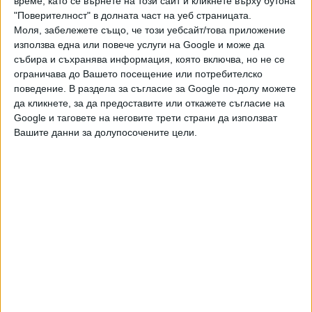
време, като се върнете на този сайт и кликнете върху бутона
видео разговор. Не се появи обаче, вместо това
"Поверителност" в долната част на уеб страницата.
изпратил думата "маски" на групата. Свидетел разказа
Моля, забележете също, че този уебсайт/това приложение
използва една или повече услуги на Google и може да
после как видял 39-годишния Знак да бъде воден по
събира и съхранява информация, която включва, но не се
улицата близо до офисите му от няколко мъже в цивилни
ограничава до Вашето посещение или потребителско
дрехи и с маски.
поведение. В раздела за съгласие за Google по-долу можете
да кликнете, за да предоставите или откажете съгласие на
Google и таговете на неговите трети страни да използват
Вашите данни за долупосочените цели.
Подкрепа от Варшава
СветланаТихановска се срещна с полския премиер
Матеуш Моравецки във вила във Варшава. Той
символично й връчи ключовете на вилата, която вече ще
бъде новият "Беларуски дом" в полската столица.
"Пожелаваме на всички беларуси да намерят истинския
си дом в Беларус. Тази борба обаче трябва да се води
отнякъде. Всички, които искат да водят тази борба, ще
имат подкрепата на ЕС и на Полша", каза Моравецки.
Всички съседи на Беларус, включително Русия, ще