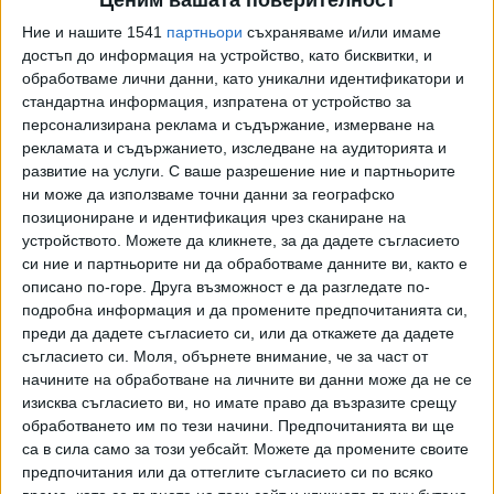
Ценим вашата поверителност
в нарушения на правата на човека и репресии в Беларус,"
каза Помпео в изявление. И допълни: "Припомняме на
Ние и нашите 1541
партньори
съхраняваме и/или имаме
беларуските власти тяхната отговорност да гарантират
достъп до информация на устройство, като бисквитки, и
обработваме лични данни, като уникални идентификатори и
безопасността на г-жа Колесникова и на всички
стандартна информация, изпратена от устройство за
несправедливо задържани".
персонализирана реклама и съдържание, измерване на
рекламата и съдържанието, изследване на аудиторията и
Помпео повдигна въпроса и за гражданина на САЩ
развитие на услуги.
С ваше разрешение ние и партньорите
Шкляров. „Призоваваме беларуските власти да
ни може да използваме точни данни за географско
прекратят насилието срещу собствения си народ, да
позициониране и идентификация чрез сканиране на
освободят всички, които са били несправедливо
устройството. Можете да кликнете, за да дадете съгласието
задържани, включително гражданинът на САЩ Виталий
си ние и партньорите ни да обработваме данните ви, както е
Шкляров, и да започнат смислен диалог с беларуското
описано по-горе. Друга възможност е да разгледате по-
общество“, каза той. Шкляров е живеещ във Вашингтон
подробна информация и да промените предпочитанията си,
преди да дадете съгласието си, или да откажете да дадете
политически анализатор, който беше задържан при
съгласието си.
Моля, обърнете внимание, че за част от
посещение в родната си Беларус и обвинен в
начините на обработване на личните ви данни може да не се
подпомагане на заговорнически масови вълнения,
изисква съгласието ви, но имате право да възразите срещу
припомня БГНЕС.
обработването им по тези начини. Предпочитанията ви ще
са в сила само за този уебсайт. Можете да промените своите
Междувременно стана ясно, че маскирани мъже са
предпочитания или да оттеглите съгласието си по всяко
задържали Максим Знак, който трябваше да участва във