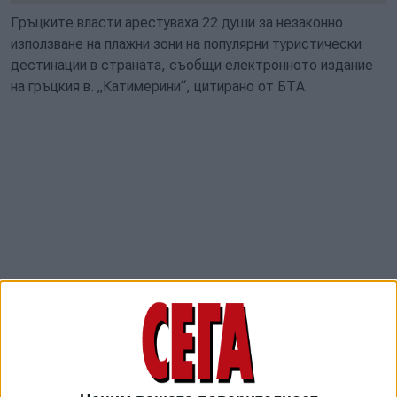
Гръцките власти арестуваха 22 души за незаконно
използване на плажни зони на популярни туристически
дестинации в страната, съобщи електронното издание
на гръцкия в. „Катимерини“, цитирано от БТА.
На островите Парос, Миконос и Родос в Егейско море
проверяващите установиха нарушения, свързани със
заемането на брега с чадъри и шезлонги без