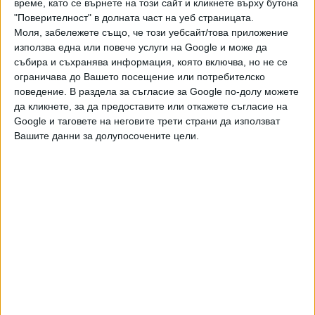
време, като се върнете на този сайт и кликнете върху бутона
достъпни плажове в Гърция.
"Поверителност" в долната част на уеб страницата.
Моля, забележете също, че този уебсайт/това приложение
Последвайте ни и в
използва една или повече услуги на Google и може да
събира и съхранява информация, която включва, но не се
ограничава до Вашето посещение или потребителско
Ако искате да подкрепите независимата
поведение. В раздела за съгласие за Google по-долу можете
и качествена журналистика в “Сега”,
да кликнете, за да предоставите или откажете съгласие на
можете да направите дарение през
Google и таговете на неговите трети страни да използват
PayPal
Вашите данни за долупосочените цели.
,
,
Ключови думи:
Гърция
туризъм
плажове
Още новини по темата
Франция призова 30 000 души да не излизат
заради пожар в рисков склад
02 Авг. 2026