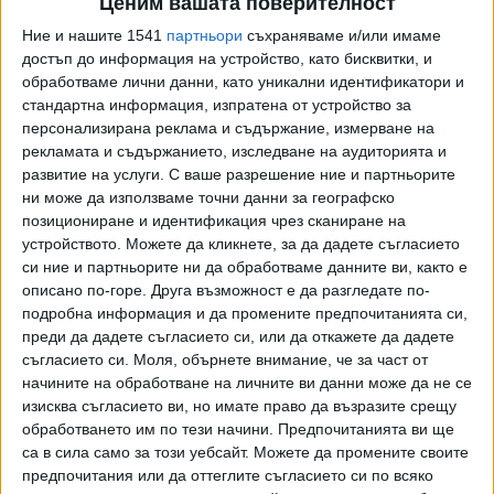
Ценим вашата поверителност
разрешение, използване на зона, която попада под
Ние и нашите 1541
партньори
съхраняваме и/или имаме
защитни археологически разпоредби, както и
достъп до информация на устройство, като бисквитки, и
възпрепятстване на достъпа на плажуващите до морето
обработваме лични данни, като уникални идентификатори и
чрез поставяне на чадъри и шезлонги на разстояние по-
стандартна информация, изпратена от устройство за
малко от пет метра от бреговата линия.
персонализирана реклама и съдържание, измерване на
рекламата и съдържанието, изследване на аудиторията и
Гръцката полиция задържа отговорните за тези
развитие на услуги.
С ваше разрешение ние и партньорите
ни може да използваме точни данни за географско
нарушения собственици и временни управители на
позициониране и идентификация чрез сканиране на
плажните заведения.
устройството. Можете да кликнете, за да дадете съгласието
си ние и партньорите ни да обработваме данните ви, както е
След масово недоволство на граждани за липсата на
описано по-горе. Друга възможност е да разгледате по-
свободно и безплатно място за плажуване на
подробна информация и да промените предпочитанията си,
обществените плажове държавните органи в Гърция
преди да дадете съгласието си, или да откажете да дадете
провеждат интензивни проверки за спазване на
съгласието си.
Моля, обърнете внимание, че за част от
законодателството по отношение на използването на
начините на обработване на личните ви данни може да не се
морския бряг от страна на юридически и физически лица.
изисква съгласието ви, но имате право да възразите срещу
Преди няколко седмици недоволството на гражданите
обработването им по тези начини. Предпочитанията ви ще
са в сила само за този уебсайт. Можете да промените своите
се разрасна и в протестни митинги на различни
предпочитания или да оттеглите съгласието си по всяко
туристически дестинации с призив за безплатни и