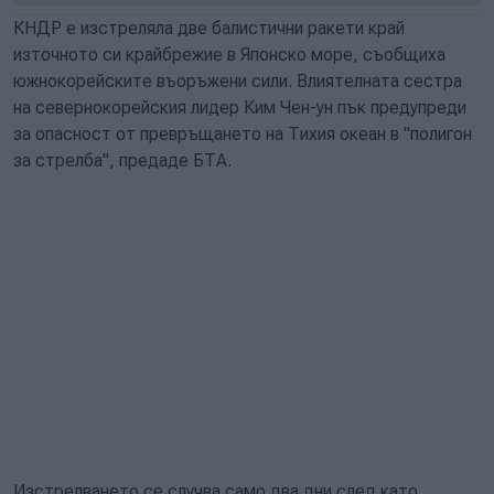
КНДР е изстреляла две балистични ракети край
източното си крайбрежие в Японско море, съобщиха
южнокорейските въоръжени сили. Влиятелната сестра
на севернокорейския лидер Ким Чен-ун пък предупреди
за опасност от превръщането на Тихия океан в "полигон
за стрелба", предаде БТА.
Изстрелването се случва само два дни след като