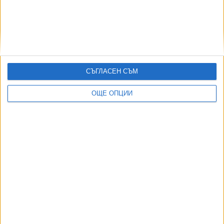
11 Юли 2026
Япония вдига пет пъти таксата за виза
01 Юли 2026
СЪГЛАСЕН СЪМ
ОЩЕ ОПЦИИ
Още по темата
ОЩЕ НОВИНИ ОТ ЧУЖБИНА
Нацистки кораб изплува заради сушата в Дунав
03 Авг. 2026
Израелски съд спря плана за охрана на затвор с
крокодили