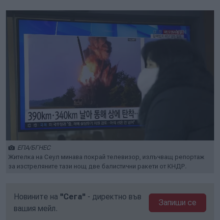
ЕПА/БГНЕС
Жителка на Сеул минава покрай телевизор, излъчващ репортаж
за изстреляните тази нощ две балистични ракети от КНДР.
Новините на
"Сега"
- директно във
Запиши се
вашия мейл.