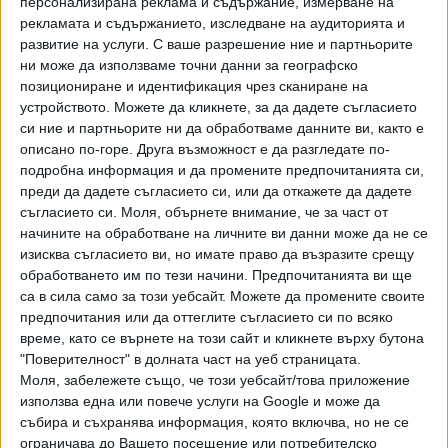
персонализирана реклама и съдържание, измерване на
съдове.
рекламата и съдържанието, изследване на аудиторията и
развитие на услуги.
С ваше разрешение ние и партньорите
В свое изявление от Токио заявиха, че ще продължат да
ни може да използваме точни данни за географско
ще събират и анализират информация в тясно
позициониране и идентификация чрез сканиране на
сътрудничество със САЩ. "Поредицата от действия на
устройството. Можете да кликнете, за да дадете съгласието
Северна Корея, включително многократните
си ние и партньорите ни да обработваме данните ви, както е
изстрелвания на балистични ракети, застрашават мира и
описано по-горе. Друга възможност е да разгледате по-
подробна информация и да промените предпочитанията си,
сигурността на Япония, региона и международната
преди да дадете съгласието си, или да откажете да дадете
общност", заяви министерството. "Япония изрази силен
съгласието си.
Моля, обърнете внимание, че за част от
протест и решително осъжда Северна Корея", се казва
начините на обработване на личните ви данни може да не се
още в изявлението.
изисква съгласието ви, но имате право да възразите срещу
обработването им по тези начини. Предпочитанията ви ще
Ким Йо-чен, сестрата на лидера на КНДР, публикува
са в сила само за този уебсайт. Можете да промените своите
свое изявление, в което предупреждава с възможни
предпочитания или да оттеглите съгласието си по всяко
действия срещу засиленото присъствие на американски
време, като се върнете на този сайт и кликнете върху бутона
"стратегически активи" на Корейския полуостров, след
"Поверителност" в долната част на уеб страницата.
Моля, забележете също, че този уебсайт/това приложение
като вчера САЩ поотделно проведоха съвместни
използва една или повече услуги на Google и може да
военновъздушни учения с Южна Корея и Япония.
събира и съхранява информация, която включва, но не се
"Внимателно проучваме влиянието, което то би оказало
ограничава до Вашето посещение или потребителско