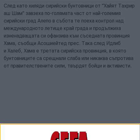
След като хиляди сирийски бунтовници от "Хайят Тахрир
аш Шам" завзеха по-голямата част от най-големия
сирийски град Алепо в събота те поеха контрол над
международното летище край града и продължиха
изненадващата си офанзива към съседната провинция
Хама, съобщи Асошиейтед прес. Така след Идлиб
и Халеб, Хама е третата сирийска провинция, в която
бунтовниците са срещнали слаба или никаква съпротива
от правителствените сили, твърдят бойци и активисти.