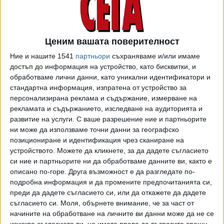
Превзети са градове и селища в северната част на
Ценим вашата поверителност
провинция Хама, където "Хайят Тахрир аш Шам" имаха
присъствие и по-рано, преди да бъдат изтласкани от
Ние и нашите 1541
партньори
съхраняваме и/или имаме
достъп до информация на устройство, като бисквитки, и
правителствените сили през 2016 г. В събота вечер те
обработваме лични данни, като уникални идентификатори и
заявиха, че са влезли в град Хама.
стандартна информация, изпратена от устройство за
персонализирана реклама и съдържание, измерване на
Бързата и изненадваща офанзива на бунтовниците е
рекламата и съдържанието, изследване на аудиторията и
сериозен удар върху сирийския президент Башар Асад и
развитие на услуги.
С ваше разрешение ние и партньорите
повдига въпроси за подготвеността на въоръжените му
ни може да използваме точни данни за географско
сили, особено в момент, в който съюзниците му са заети
позициониране и идентификация чрез сканиране на
със свои собствени конфликти.
устройството. Можете да кликнете, за да дадете съгласието
си ние и партньорите ни да обработваме данните ви, както е
Турция, основният заподозрян, че подпомага "Хайят
описано по-горе. Друга възможност е да разгледате по-
Тахрир аш Шам", заяви, че всичко започнало
подробна информация и да промените предпочитанията си,
заради правителствените атаки срещу контролираните
преди да дадете съгласието си, или да откажете да дадете
от опозицията зони. Според Турция, дипломатическите
съгласието си.
Моля, обърнете внимание, че за част от
начините на обработване на личните ви данни може да не се
усилия не са успели да спрат правителствените атаки
изисква съгласието ви, но имате право да възразите срещу