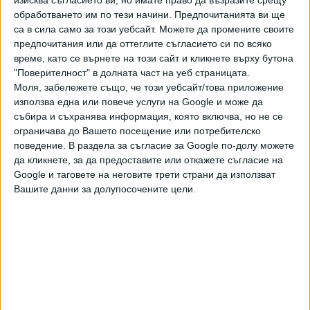
през последните дни в нарушение на споразумението за
обработването им по тези начини. Предпочитанията ви ще
деескалация, постигнато с посредничеството на Русия,
са в сила само за този уебсайт. Можете да промените своите
Иран и Анкара. Според турски източници, от "Хайят
предпочитания или да оттеглите съгласието си по всяко
Тахрир аш Шам" било планирано ограничено настъпление
време, като се върнете на този сайт и кликнете върху бутона
с цел спиране на правителствените удари, но офанзивата
"Поверителност" в долната част на уеб страницата.
се е разширила заради отстъплението на войските на
Моля, забележете също, че този уебсайт/това приложение
използва една или повече услуги на Google и може да
правителството от техните позиции.
събира и съхранява информация, която включва, но не се
ограничава до Вашето посещение или потребителско
Сирийската армия твърди, че се прегрупира и
поведение. В раздела за съгласие за Google по-долу можете
готви контранастъпление.
да кликнете, за да предоставите или откажете съгласие на
Google и таговете на неговите трети страни да използват
През нощта се появиха слухове за напрежение в Дамаск,
Вашите данни за долупосочените цели.
но такова не е потвърдено.
Последвайте ни и в
Ако искате да подкрепите независимата
и качествена журналистика в “Сега”,
можете да направите дарение през
PayPal