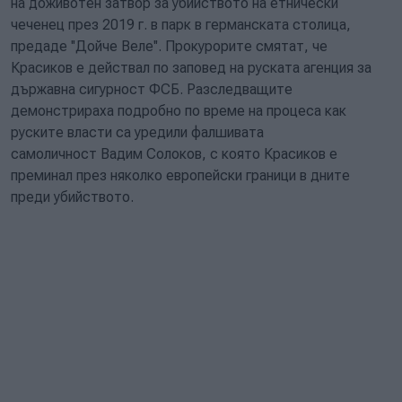
на доживотен затвор за убийството на етнически
чеченец през 2019 г. в парк в германската столица,
предаде ''Дойче Веле''. Прокурорите смятат, че
Красиков е действал по заповед на руската агенция за
държавна сигурност ФСБ. Разследващите
демонстрираха подробно по време на процеса как
руските власти са уредили фалшивата
самоличност Вадим Солоков, с която Красиков е
преминал през няколко европейски граници в дните
преди убийството.