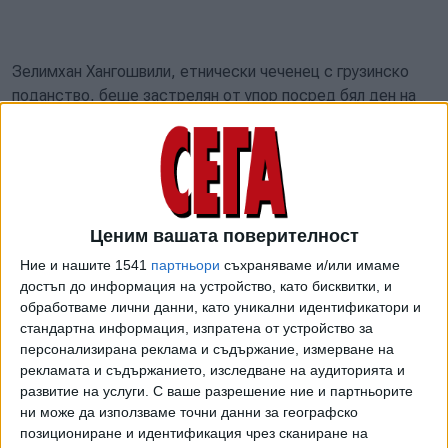
Зелимхан Хангошвили, етнически чеченец с грузинско
поданство, беше застрелян от упор посред бял ден на
23 август 2019 г. Красиков беше арестуван по-късно
същия ден. Хангошвили е класифициран като терорист
от руските служби за сигурност по обвинение, че се е
сражавал като бунтовник срещу руските сили в Чечения
в началото на 2000 г., а по-късно и за участие в бомбена
Ценим вашата поверителност
атака в московското метро.
Ние и нашите 1541
партньори
съхраняваме и/или имаме
''Най-късно през юни 2019 г. държавните органи на
достъп до информация на устройство, като бисквитки, и
централното правителство на Русия са взели решение да
обработваме лични данни, като уникални идентификатори и
ликвидират жертвата в Берлин'', каза съдия Олаф
стандартна информация, изпратена от устройство за
персонализирана реклама и съдържание, измерване на
Арнолди. Той наложи на подсъдимия доживотна присъда,
рекламата и съдържанието, изследване на аудиторията и
като каза също, че "особената тежест на вината",
развитие на услуги.
С ваше разрешение ние и партньорите
изисквана според германското законодателство за
ни може да използваме точни данни за географско
потенциално доживотен затвор, а не типичната
позициониране и идентификация чрез сканиране на
максимална присъда от 15 години, е изпълнена в този