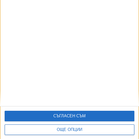
Армения плаши руските железници със съд и
арбитраж
30 Юли 2026
Украйна обжалва в CAS връщането на Русия в
спорта
30 Юли 2026
СЪГЛАСЕН СЪМ
Още по темата
ОЩЕ ОПЦИИ
ОЩЕ НОВИНИ ОТ ЧУЖБИНА