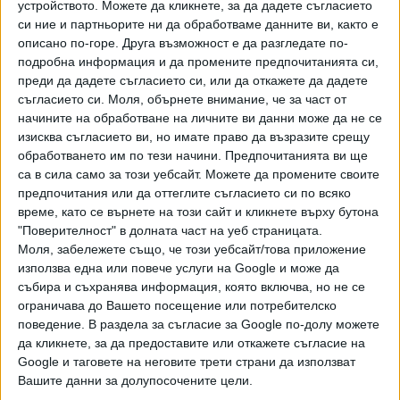
устройството. Можете да кликнете, за да дадете съгласието
случай.
си ние и партньорите ни да обработваме данните ви, както е
описано по-горе. Друга възможност е да разгледате по-
Берлин експулсира двама руски дипломати скоро след
подробна информация и да промените предпочитанията си,
убийството на Хангошвили, позовавайки се на отказа на
преди да дадете съгласието си, или да откажете да дадете
Москва да сътрудничи на разследванията на
съгласието си.
Моля, обърнете внимание, че за част от
начините на обработване на личните ви данни може да не се
престъплението. Днешната присъда допълнително ще
изисква съгласието ви, но имате право да възразите срещу
обтегне руско-германските дипломатически отношения
обработването им по тези начини. Предпочитанията ви ще
и ще бъде първият тест за новото правителство на
са в сила само за този уебсайт. Можете да промените своите
канцлера Олаф Шолц и неговия външен министър
предпочитания или да оттеглите съгласието си по всяко
Аналена Бербок, пише в. ''Гаридън''. По-късно през деня
време, като се върнете на този сайт и кликнете върху бутона
Бербок съобщи, че руският посланик е бил извикан в
"Поверителност" в долната част на уеб страницата.
Министерството на външните работи след
Моля, забележете също, че този уебсайт/това приложение
използва една или повече услуги на Google и може да
произнасянето на присъдата, предаде в. "Зюдойче
събира и съхранява информация, която включва, но не се
Цайтунг", цитиран от БГНЕС. ''Убийството на грузински
ограничава до Вашето посещение или потребителско
гражданин в Берлин нарушава суверенитета на
поведение. В раздела за съгласие за Google по-долу можете
Германия'', каза Бербок след произнасянето на
да кликнете, за да предоставите или откажете съгласие на
присъдата.
Google и таговете на неговите трети страни да използват
Вашите данни за долупосочените цели.
"Това поръчано от държавата убийство, както установи