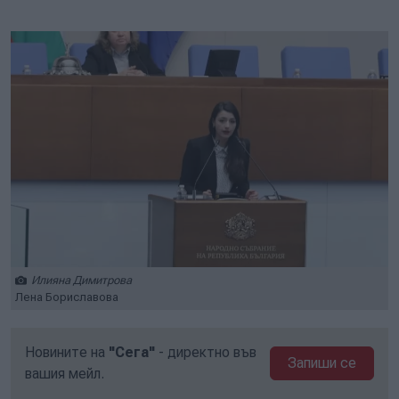
Play
Mute
Setti
Илияна Димитрова
Лена Бориславова
Новините на
"Сега"
- директно във
Запиши се
вашия мейл.