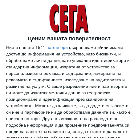
изтъкна, че според приети от сегашния парламент
промени в Закона за съдебната власт лицата, които
временно заемат постовете на ръководители на
прокуратурата и върховните съдилища, не могат да
правят това за повече от 6 месеца. Този срок в случая на
Ценим вашата поверителност
Сарафов изтече на 21 юли т.г., след което би трябвало
Ние и нашите 1541
партньори
съхраняваме и/или имаме
друг да изпълнява функциите на главен прокурор.
достъп до информация на устройство, като бисквитки, и
обработваме лични данни, като уникални идентификатори и
От прокурорската колегия на Висшия съдебен съвет
стандартна информация, изпратена от устройство за
(ВСС) обаче излязоха със становище, според която
персонализирана реклама и съдържание, измерване на
цитираната по-горе разпоредба не се отнася до
рекламата и съдържанието, изследване на аудиторията и
заварени случаи, какъвто е този на Сарафов.
развитие на услуги.
С ваше разрешение ние и партньорите
Бориславова посочи, че при аналогичния случай с Георги
ни може да използваме точни данни за географско
Чолаков, който временно управлява Върховния
позициониране и идентификация чрез сканиране на
устройството. Можете да кликнете, за да дадете съгласието
административен съд, съдийската колегия на ВСС е
си ние и партньорите ни да обработваме данните ви, както е
обявила, че той не може да остане на поста – тоест,
описано по-горе. Друга възможност е да разгледате по-
интерпретацията на съдиите е точно противоположната
подробна информация и да промените предпочитанията си,
на тази прокурорите.
преди да дадете съгласието си, или да откажете да дадете
съгласието си.
Моля, обърнете внимание, че за част от