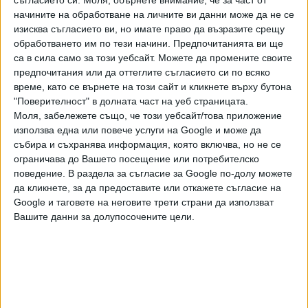
"До момента на смяната на Сарафов и Георги Чолаков от
начините на обработване на личните ви данни може да не се
постовете, които в момента незаконно заемат, всички
изисква съгласието ви, но имате право да възразите срещу
техни действия и актове следва да се считат за
обработването им по тези начини. Предпочитанията ви ще
нищожни и едно правно нищо", декларира Бориславова.
са в сила само за този уебсайт. Можете да промените своите
По думите й, това, че двамата остават на постовете си,
предпочитания или да оттеглите съгласието си по всяко
време, като се върнете на този сайт и кликнете върху бутона
е "незаконно узурпиране на съдебната власт".
"Поверителност" в долната част на уеб страницата.
Политическата отговорност според декларацията на
Моля, забележете също, че този уебсайт/това приложение
ПП-ДБ пада върху Бойко Борисов и Делян Пеевски,
използва една или повече услуги на Google и може да
които обединението обвинява в "пълзяща диктатура".
събира и съхранява информация, която включва, но не се
ограничава до Вашето посещение или потребителско
Главен прокурор ли е Сарафов
поведение. В раздела за съгласие за Google по-долу можете
или самозванец?
да кликнете, за да предоставите или откажете съгласие на
Гражданин се среща с
Google и таговете на неговите трети страни да използват
официални лица и се представя
Вашите данни за долупосочените цели.
за и. ф. главен прокурор. Така
15 Авг. 2025
се пошегува преди няколко дни
във Фейсбук бившият прокурор
Андрей Янкулов. Колко да е
шега обаче? Борислав Сарафов
Последвайте ни и в
трябваше да престане да е