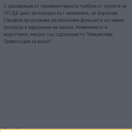
С декларация от парламентарната трибуна от групата на
ПП-ДБ днес за пореден път напомниха, че Борислав
Сарафов продължава да изпълнява функциите на главен
прокурор в нарушение на закона. Изявлението е
подготвено заедно със сдружението "Инициатива
Правосъдие за всеки".
Лена Бориславова, която прочете декларацията,