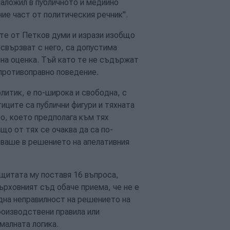
наложил в публичното и медийно
ие част от политическия речник".
те от Петков думи и изрази изобщо
 свързват с него, са допустима
вна оценка. Тъй като те не съдържат
 противоправно поведение.
литик, е по-широка и свободна, с
иците са публични фигури и тяхната
о, което предполага към тях
що от тях се очаква да са по-
зваше в решението на апелативния
ащитата му поставя 16 въпроса,
ърховният съд обаче приема, че не е
идна неправилност на решението на
роизводствени правила или
малната логика.