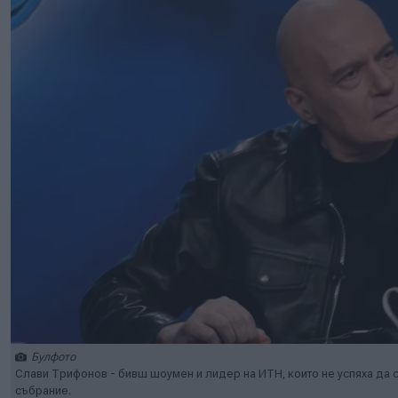
Булфото
Слави Трифонов - бивш шоумен и лидер на ИТН, които не успяха да 
събрание.