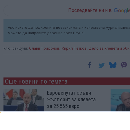
Последвайте ни и в
Ако искате да подкрепите независимата и качествена журналистика 
можете да направите дарение през PayPal
,
,
Ключови думи:
Слави Трифонов
Кирил Петков
дело за клевета и об
Още новини по темата
Евродепутат осъди
жълт сайт за клевета
за 25 565 евро
01 Авг. 2026