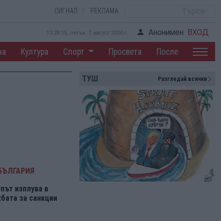
СИГНАЛ
РЕКЛАМА
Анонимен
ВХОД
13:28:16, петък, 7 август 2026 г.
на
Култура
Спорт
Просвета
После
ТУШ
Разгледай всички
БЪЛГАРИЯ
път изплува в
бата за санкции