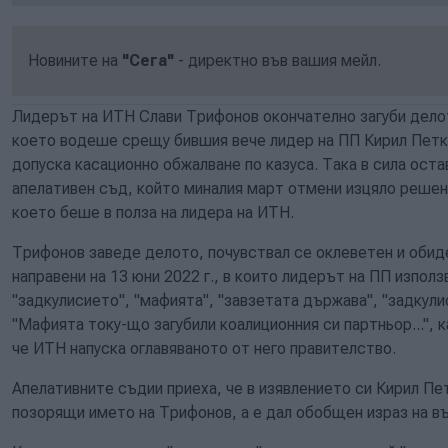
Новините на
"Сега"
- директно във вашия мейл.
Лидерът на ИТН Слави Трифонов окончателно загуби делото
което водеше срещу бившия вече лидер на ПП Кирил Петк
допуска касационно обжалване по казуса. Така в сила ост
апелативен съд, който миналия март отмени изцяло решен
което беше в полза на лидера на ИТН.
Трифонов заведе делото, почувствал се оклеветен и обиде
направени на 13 юни 2022 г., в които лидерът на ПП използ
"задкулисието", "мафията", "завзетата държава", "задкули
"Мафията току-що загубили коалиционния си партньор...", 
че ИТН напуска оглавяваното от него правителство.
Апелативните съдии приеха, че в изявлението си Кирил Пе
позорящи името на Трифонов, а е дал обобщен израз на в