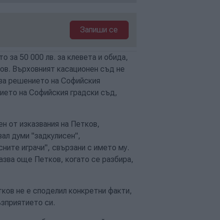
Запиши се
 за 50 000 лв. за клевета и обида,
ов. Върховният касационен съд не
ава решението на Софийския
ието на Софийския градски съд,
н от изказвания на Петков,
вал думи "задкулисен",
сните играчи", свързани с името му.
казва още Петков, когато се разбира,
тков не е споделил конкретни факти,
ъзприятието си.