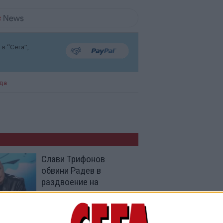
в “Сега”,
ида
Слави Трифонов
обвини Радев в
раздвоение на
личността
10 Юли 2026