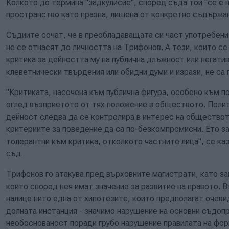
Колкото до термина "задкулисие", според съда той "се е 
пространство като празна, лишена от конкретно съдържан
Съдиите сочат, че в преобладаващата си част употребени
не се отнасят до личността на Трифонов. А тези, които се
критика за дейността му на публична длъжност или негати
клеветнически твърдения или обидни думи и изрази, не са
"Критиката, насочена към публична фигура, особено към по
оглед възприетото от тях положение в обществото. Полит
дейност следва да се контролира в интерес на обществот
критериите за поведение да са по-безкомпромисни. Ето за
толерантни към критика, отколкото частните лица", се ка
съд.
Трифонов го атакува пред върховните магистрати, като з
които според нея имат значение за развитие на правото. В
налице нито една от хипотезите, които предполагат очев
долната инстанция - значимо нарушение на основни съдоп
необоснованост поради грубо нарушение правилата на фор