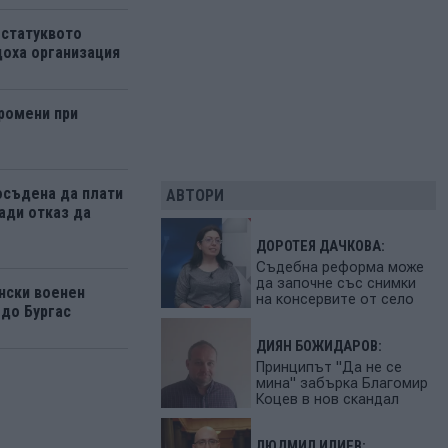
 статуквото
оха организация
ромени при
осъдена да плати
АВТОРИ
ади отказ да
ДОРОТЕЯ ДАЧКОВА:
Съдебна реформа може
да започне със снимки
нски военен
на консервите от село
 до Бургас
ДИЯН БОЖИДАРОВ:
Принципът "Да не се
мина" забърка Благомир
Коцев в нов скандал
ЛЮДМИЛ ИЛИЕВ: