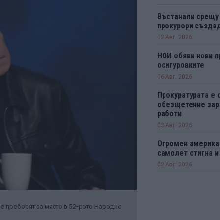
Въстанали срещу
прокурори създад
02 Авг. 2026
НОИ обяви нови п
осигуровките
06 Авг. 2026
Прокуратурата е 
обезщетение зар
работи
03 Авг. 2026
Огромен америка
самолет стигна и
02 Авг. 2026
се преборят за място в 52-рото Народно