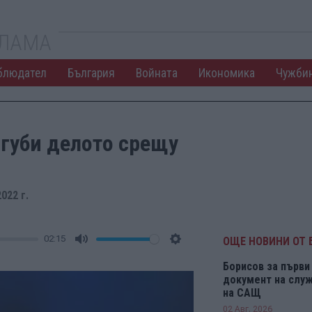
КЛАМА
блюдател
България
Войната
Икономика
Чужби
агуби делото срещу
022 г.
02:15
ОЩЕ НОВИНИ ОТ 
Mute
Settings
Борисов за първи 
документ на служ
на САЩ
02 Авг. 2026