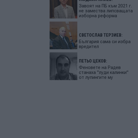
Завоят на ПБ към 2021 г.
не замества липсващата
изборна реформа
СВЕТОСЛАВ ТЕРЗИЕВ:
България сама си избра
вредител
ПЕТЬО ЦЕКОВ:
Феновете на Радев
станаха "луди калинки"
от лупингите му