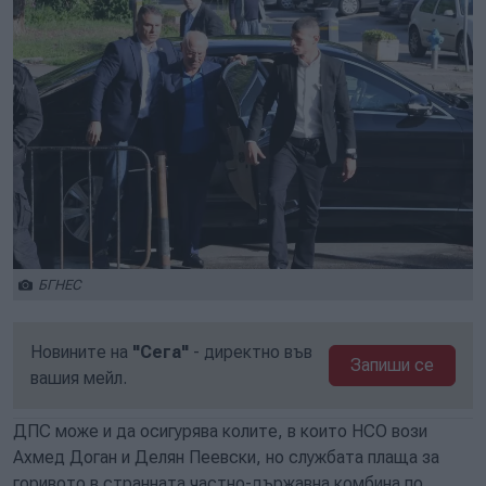
БГНЕС
Новините на
"Сега"
- директно във
Запиши се
вашия мейл.
ДПС може и да осигурява колите, в които НСО вози
Ахмед Доган и Делян Пеевски, но службата плаща за
горивото в странната частно-държавна комбина по