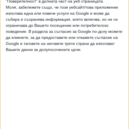
"Поверителност" в долната част на уеб страницата.
НСО плащала и горивото. Колите от ДПС би трябвало да
Моля, забележете също, че този уебсайт/това приложение
влизат в тази графа. Така излиза, че бензинът на Доган и
използва една или повече услуги на Google и може да
Пеевски е за сметка на бюджета на НСО. От службата
събира и съхранява информация, която включва, но не се
подчертават, че финансовите им отчети са публични и
ограничава до Вашето посещение или потребителско
досега нямат констатирани нарушения. "Тези
поведение. В раздела за съгласие за Google по-долу можете
автомобили, за които се отнася зададеният въпрос, се
да кликнете, за да предоставите или откажете съгласие на
Google и таговете на неговите трети страни да използват
използват за оперативната дейност на службата и се
Вашите данни за долупосочените цели.
включват и допринасят за подобряване на нивото на
снабденост и качествата на техниката, използвана от
службата за изпълнение на възложените й задачи", пише
в отговора до "Сега".
По закон освен хората на висши ръководни длъжности в
държавата, при нужда НСО пази и семействата им,
депутати, както и "други лица, свързани с националната
сигурност". Охраната се предоставя при "конкретна
застрашеност" с решение на комисия, в която влизат
шефът на НСО, главният секретар на МВР и
председателят на ДАНС. "Сега" попита колко общо са