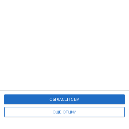
07 Авг. 2026
Сметната палата проверява Пеевски за
конфликт на интереси
05 Авг. 2026
Десислава Атанасова не бърза да съди
Демерджиев заради полета с Пеевски
04 Авг. 2026
СЪГЛАСЕН СЪМ
ОЩЕ ОПЦИИ
Демерджиев подаде сигнал срещу Пеевски в
Сметната палата