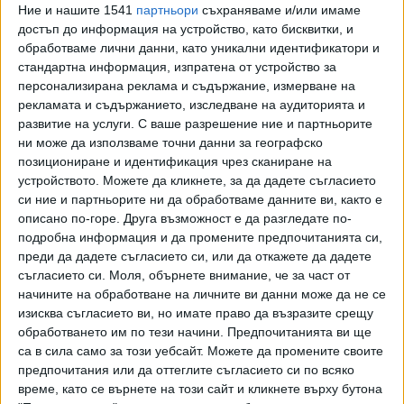
казва, че през 2018 г. службата е ползвала 100
Ние и нашите 1541
партньори
съхраняваме и/или имаме
достъп до информация на устройство, като бисквитки, и
автомобила под наем заради европредседателството и
обработваме лични данни, като уникални идентификатори и
при провеждане на срещата във формата "16+1"
стандартна информация, изпратена от устройство за
(срещата на лидерите на страните от Централна и
персонализирана реклама и съдържание, измерване на
Източна Европа и Китай, б.а.). През 2019 г. са ползвани
рекламата и съдържанието, изследване на аудиторията и
15 коли под наем заради посещението на папата. "При
развитие на услуги.
С ваше разрешение ние и партньорите
такива случаи има заплащане на наемна цена", обясняват
ни може да използваме точни данни за географско
от службата, но не казват каква е тази цена и от кого са
позициониране и идентификация чрез сканиране на
устройството. Можете да кликнете, за да дадете съгласието
наети колите. Веднага след това обаче в отговора става
си ние и партньорите ни да обработваме данните ви, както е
дума за автомобили, които се ползват безвъзмездно "по
описано по-горе. Друга възможност е да разгледате по-
необходимост".
подробна информация и да промените предпочитанията си,
преди да дадете съгласието си, или да откажете да дадете
"Причината за ползването на чужди активи - автомобили,
съгласието си.
Моля, обърнете внимание, че за част от
въз основа на договор за временно безвъзмездно
начините на обработване на личните ви данни може да не се
ползване е необходимостта. Не сме изразходвали
изисква съгласието ви, но имате право да възразите срещу
финансови средства нито за закупуването на тези
обработването им по тези начини. Предпочитанията ви ще
активи, а дори и за тяхното застраховане", се казва в
са в сила само за този уебсайт. Можете да промените своите
отговора. От НСО допълват, че разходите им за тези
предпочитания или да оттеглите съгласието си по всяко
време, като се върнете на този сайт и кликнете върху бутона
коли, били свързани само с текущото им поддържане.