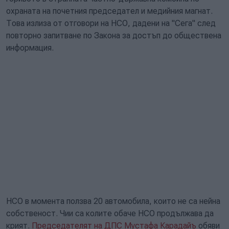
охраната на почетния председател и медийния магнат.
Това излиза от отговори на НСО, дадени на "Сега" след
повторно запитване по Закона за достъп до обществена
информация.
НСО в момента ползва 20 автомобила, които не са нейна
собственост. Чии са колите обаче НСО продължава да
крият.
Председателят на ДПС Мустафа Карадайъ
обяви