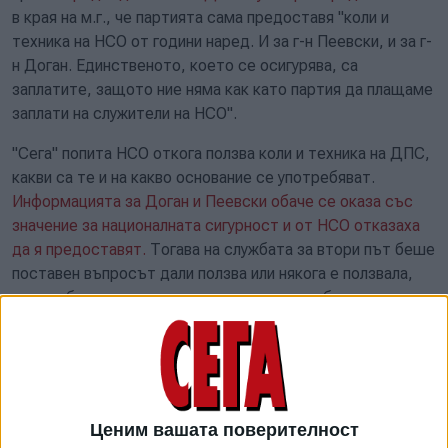
в края на м.г., че партията сама предоставя "коли и
техника на НСО от години наред. И за г-н Пеевски, и за г-
н Доган. Единственото, което се осигурява, са
заплатите, защото ние няма как като партия да плащаме
заплати на служители на НСО".
"Сега" попита НСО откога ползва коли и техника на ДПС,
какви са те и на какво основание се употребяват.
Информацията за Доган и Пеевски обаче се оказа със
значение за националната сигурност и от НСО отказаха
да я предоставят.
Тогава на службата за втори път беше
поставен въпросът дали ползва или някога е ползвала,
автомобили, техника, или други активи, собственост на
други физически или юридически лица, държавни или
общински структури. Беше поискана справка, която да
съдържа кои са тези структури, какви са ползваните
активи, на какво основание и откога се ползват.
Ценим вашата поверителност
В отговора на началника на НСО Красимир Станчев се