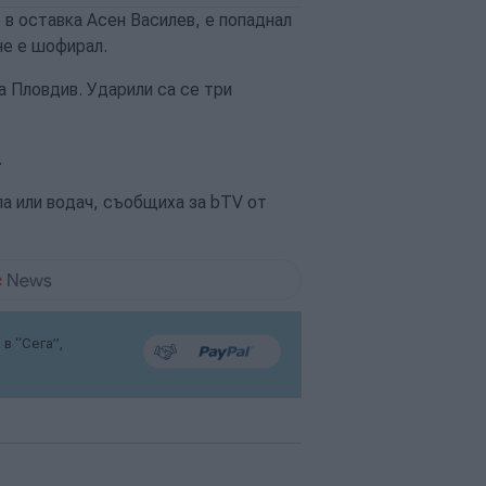
в оставка Асен Василев, е попаднал
не е шофирал.
а Пловдив. Ударили са се три
.
ла или водач, съобщиха за bTV от
в “Сега”,