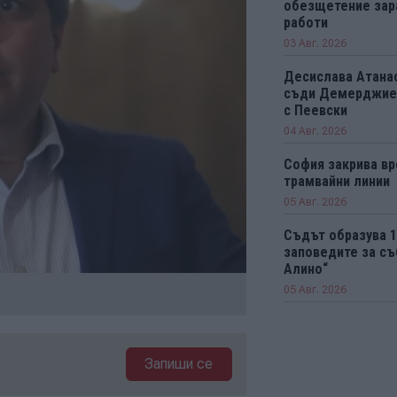
обезщетение зар
работи
03 Авг. 2026
Десислава Атанас
съди Демерджиев
с Пеевски
04 Авг. 2026
София закрива вр
трамвайни линии
05 Авг. 2026
Съдът образува 
заповедите за съ
Алино“
05 Авг. 2026
Запиши се