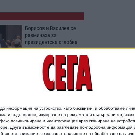
Борисов и Василев се
разминаха за
президентска сглобка
12 Юли 2026
Асен Василев обвини
Румен Радев в лъжа и
в сглобка с ГЕРБ
06 Юни 2026
о информация на устройство, като бисквитки, и обработваме личн
ма и съдържание, измерване на рекламата и съдържанието, изслед
фско позициониране и идентификация чрез сканиране на устройство
-горе. Друга възможност е да разгледате по-подробна информация 
бърнете внимание, че за част от начините на обработване на личн