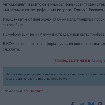
Автомобилът, в който се е намирал финансовият министър 
във верижна катастрофа на магистрала „Тракия“. Василев 
Инцидентът е станал около 40 км на магистралата в посок
автомобила.
По информация на bTV няма пострадали при катастрофата
В НСО не разполагат с информация за инцидент с тяхна ко
службата.
Последвайте ни и в
Ако искате да подкрепите независимата и качествена журналистика 
можете да направите дарение през PayPal
Ключови думи:
Асен Василев