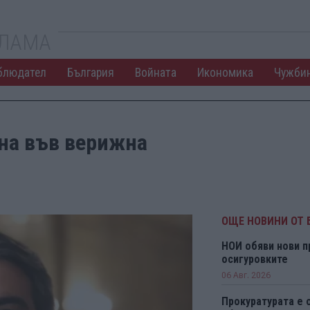
КЛАМА
блюдател
България
Войната
Икономика
Чужби
ена във верижна
ОЩЕ НОВИНИ ОТ 
НОИ обяви нови п
осигуровките
06 Авг. 2026
Прокуратурата е 