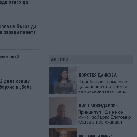
ади отказ да
ова не бърза да
 заради полета
еменно 3
АВТОРИ
ДОРОТЕЯ ДАЧКОВА:
12 дела срещу
Съдебна реформа може
да започне със снимки
баряне в „Баба
на консервите от село
ДИЯН БОЖИДАРОВ:
Принципът "Да не се
мина" забърка Благомир
Коцев в нов скандал
ЛЮДМИЛ ИЛИЕВ: