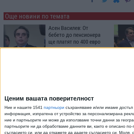
Още новини по темата
Асен Василев: От
бебето до пенсионера
ще платят по 400 евро
26 Юли 2026
НСО ще охранява
депутати само след
решение на
парламента
Ценим вашата поверителност
18 Юни 2026
Ние и нашите 1541
партньори
съхраняваме и/или имаме достъп д
информация, изпратена от устройство за персонализирана рекла
ние и партньорите ни може да използваме точни данни за геогра
Още по темата
партньорите ни да обработваме данните ви, както е описано по
съгласието си, или да откажете да дадете съгласието си.
Моля, о