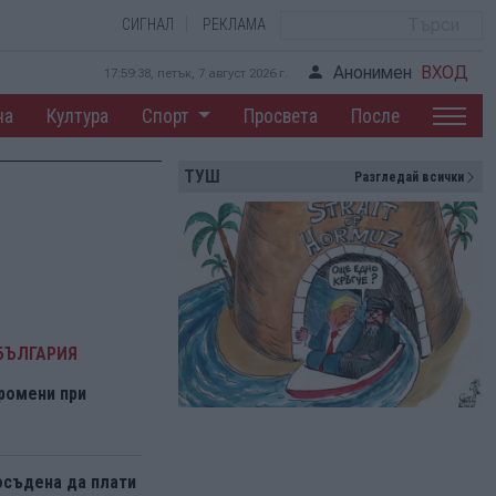
СИГНАЛ
РЕКЛАМА
Анонимен
ВХОД
17:59:38, петък, 7 август 2026 г.
на
Култура
Спорт
Просвета
После
ТУШ
Разгледай всички
БЪЛГАРИЯ
ромени при
осъдена да плати