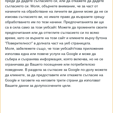
преди да дадете съгласието си, или да откажете да дадете
добави Радев.
съгласието си.
Моля, обърнете внимание, че за част от
начините на обработване на личните ви данни може да не се
Утре се очаква отново да започнат дебатите в
изисква съгласието ви, но имате право да възразите срещу
Народното събрание за промени в Изборния кодекс,
обработването им по тези начини. Предпочитанията ви ще
са в сила само за този уебсайт. Можете да промените своите
които връщат хартиените бюлетини.
предпочитания или да оттеглите съгласието си по всяко
време, като се върнете на този сайт и кликнете върху бутона
БСП прибегна до компромати в
"Поверителност" в долната част на уеб страницата.
битката за хартиените
Моля, забележете също, че този уебсайт/това приложение
Напиращите да върнат
бюлетини
използва една или повече услуги на Google и може да
хартиените бюлетини
събира и съхранява информация, която включва, но не се
социалисти прибегнаха до
26 Ноем. 2022
ограничава до Вашето посещение или потребителско
компромати срещу
поведение. В раздела за съгласие за Google по-долу можете
поддръжниците на машинния
ГЕРБ се наложи за абсурда
да кликнете, за да предоставите или откажете съгласие на
вот. Това стана на втория ден,
„машинна бюлетина“
Google и таговете на неговите трети страни да използват
откакто законопроектът се
Партията на Бойко Борисов
Вашите данни за долупосочените цели.
гледа на второ четене от
успешно се наложи за
депутатите.
скандалните промени в
23 Ноем. 2022
изборните правила, които се
опитва да прокара. Текстовете
ще бъдат разгледани на второ