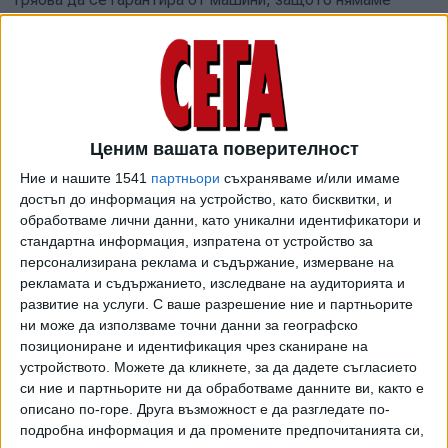
доверие в човешкия фактор. Трябва да бъдем готови да
се борим", заяви на протеста адв. Емил Георгиев от
"Правосъдие за всеки". В протеста участваха и депутати
от "Продължаваме промяната".
В петък повече от 11 часа продължи дебатът на второ
Ценим вашата поверителност
четене на законопроекта за промени в Изборния кодекс.
Ние и нашите 1541
партньори
съхраняваме и/или имаме
"Вместо да се ангажира със съставяне на правителство,
достъп до информация на устройство, като бисквитки, и
да се занимава с проблемите, които пряко касаят
обработваме лични данни, като уникални идентификатори и
българските граждани, да се фокусира върху
стандартна информация, изпратена от устройство за
проектозаконите по Плана за възстановяване и
персонализирана реклама и съдържание, измерване на
устойчивост, попълването на персоналния състав на
рекламата и съдържанието, изследване на аудиторията и
органи с изтекъл мандат и други важни проектозакони,
развитие на услуги.
С ваше разрешение ние и партньорите
ни може да използваме точни данни за географско
парламентът реши да се занимава с Изборния кодекс",
позициониране и идентификация чрез сканиране на
каза президентът Румен Радев по време на
устройството. Можете да кликнете, за да дадете съгласието
консултациите с "Български възход" за съставяне на
си ние и партньорите ни да обработваме данните ви, както е
правителство. Дали това е основният приоритет на
описано по-горе. Друга възможност е да разгледате по-
обществото ни, както и четиричасовият дебат за
подробна информация и да промените предпочитанията си,
наименованието на закона, дълбоко се съмнявам,