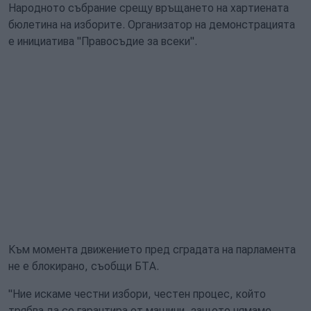
Народното събрание срещу връщането на хартиената
бюлетина на изборите. Организатор на демонстрацията
е инициатива "Правосъдие за всеки".
Към момента движението пред сградата на парламента
не е блокирано, съобщи БТА.
"Ние искаме честни избори, честен процес, който
трябва да се гарантира от машини, защото нямаме