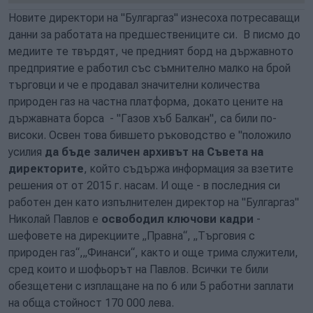
Новите директори на "Булгаргаз" изнесоха потресаващи
данни за работата на предшествениците си. В писмо до
медиите те твърдят, че предният борд на държавното
предприятие е работил със съмнително малко на брой
търговци и че е продавал значителни количества
природен газ на частна платформа, докато цените на
държавната борса - "Газов хъб Балкан", са били по-
високи. Освен това бившето ръководство е "положило
усилия
да бъде заличен архивът на Съвета на
директорите
, който съдържа информация за взетите
решения от от 2015 г. насам. И още - в последния си
работен ден като изпълнителен директор на "Булгаргаз"
Николай Павлов е
освободил ключови кадри
-
шефовете на дирекциите „Правна“, „Търговия с
природен газ“,„Финанси“, както и още трима служители,
сред които и шофьорът на Павлов. Всички те били
обезщетени с изплащане на по 6 или 5 работни заплати
на обща стойност 170 000 лева.