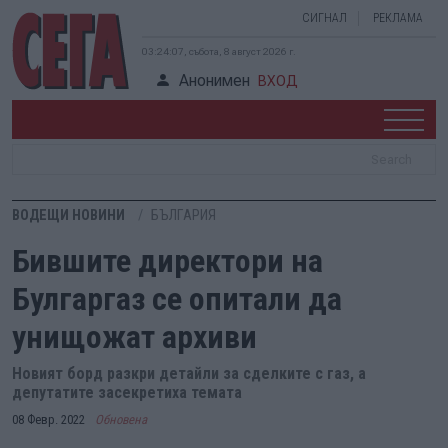
СИГНАЛ
РЕКЛАМА
03:24:08, събота, 8 август 2026 г.
Анонимен
ВХОД
ВОДЕЩИ НОВИНИ
БЪЛГАРИЯ
Бившите директори на
Булгаргаз се опитали да
унищожат архиви
Новият борд разкри детайли за сделките с газ, а
депутатите засекретиха темата
08 Февр. 2022
Обновена