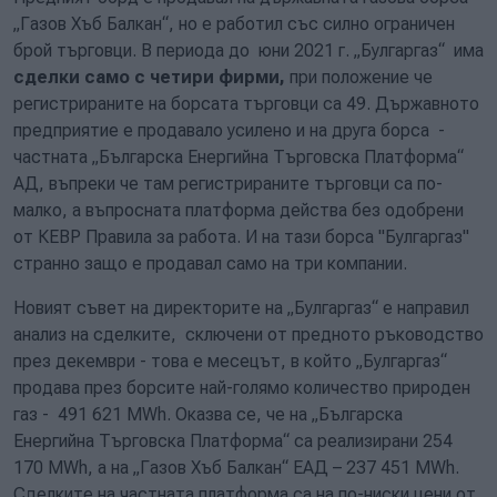
„Газов Хъб Балкан“, но е работил със силно ограничен
брой търговци. В периода до юни 2021 г. „Булгаргаз“ има
сделки само с четири фирми,
при положение че
регистрираните на борсата търговци са 49. Държавното
предприятие е продавало усилено и на друга борса -
частната „Българска Енергийна Търговска Платформа“
АД, въпреки че там регистрираните търговци са по-
малко, а въпросната платформа действа без одобрени
от КЕВР Правила за работа. И на тази борса "Булгаргаз"
странно защо е продавал само на три компании.
Новият съвет на директорите на „Булгаргаз“ е направил
анализ на сделките, сключени от предното ръководство
през декември - това е месецът, в който „Булгаргаз“
продава през борсите най-голямо количество природен
газ - 491 621 MWh. Оказва се, че на „Българска
Енергийна Търговска Платформа“ са реализирани 254
170 MWh, а на „Газов Хъб Балкан“ ЕАД – 237 451 MWh.
Сделките на частната платформа са на по-ниски цени от