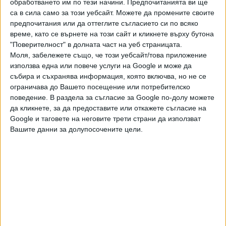
ръководство на "Булгаргаз". Таксата е 8% и се
обработването им по тези начини. Предпочитанията ви ще
са в сила само за този уебсайт. Можете да промените своите
начислява на база на пазарната цена за съответния
предпочитания или да оттеглите съгласието си по всяко
ден.Тези правила стимулират участниците на пазара да
време, като се върнете на този сайт и кликнете върху бутона
търгуват излишъка или недостига на природен газ на
"Поверителност" в долната част на уеб страницата.
борсата, вместо да ползват газопреносната система на
Моля, забележете също, че този уебсайт/това приложение
оператора като източник за балансиране.
използва една или повече услуги на Google и може да
събира и съхранява информация, която включва, но не се
В случай на излишък на природен газ и при наличие на
ограничава до Вашето посещение или потребителско
повече активни търговци е възможно да се реализират
поведение. В раздела за съгласие за Google по-долу можете
голям брой сделки в рамките на кратък интервал от
да кликнете, за да предоставите или откажете съгласие на
Google и таговете на неговите трети страни да използват
време. Сделките се осъществяват с цел да се
Вашите данни за долупосочените цели.
поддържа равновесие между входящите и изходящите
потоци на природен газ и
да се избегнат таксите,
"наказващи" дневния дисбаланс.
Сделките,
реализирани от „Булгаргаз“ на 4 февруари, са част от
този процес. Излишъкът се е появил заради затоплянето
на времето и свиването на потреблението. Когато
цената започне да пада, всеки продавач се стреми
максимално бързо да се отърве от излишъците,