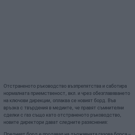
Отстраненото ръководство възпрепятства и саботира
нормалната приемственост, вкл. и чрез обезглавяването
на ключови дирекции, оплаква се новият борд. Във
връзка с твърдения в медиите, че правят съмнителни
сделки с газ също като отстраненото ръководство,
новите директори дават следните разяснения:
Предният борд е продавал на държавната газова борса –