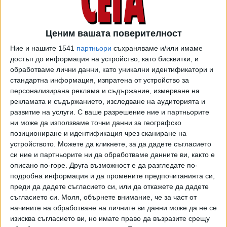
“Булгартрансгаз“ ЕАД, съответно: за 04.02.2022 г. –
138.2117
лева за MWh, за 05.02.2022 г. - 137.99 лева за
MWh, за 06.02.2022 г. – 138.05 лева за MWh). „Булгаргаз“
Ценим вашата поверителност
реализира печалба в размер на 568 хил. лева - ако се
Ние и нашите 1541
партньори
съхраняваме и/или имаме
сравнява продажната цена и цената по договора с най-
достъп до информация на устройство, като бисквитки, и
висока цена, и е над 1.4 млн. лева, ако сравнението е с
обработваме лични данни, като уникални идентификатори и
утвърдената цена от КЕВР с включен достъп и пренос.
стандартна информация, изпратена от устройство за
персонализирана реклама и съдържание, измерване на
В търсене на баланса
рекламата и съдържанието, изследване на аудиторията и
развитие на услуги.
С ваше разрешение ние и партньорите
Дневните продукти (WD, DA, WE) на всички европейски
ни може да използваме точни данни за географско
газови борси се търгуват нонстоп - като целта на всеки
позициониране и идентификация чрез сканиране на
търговец е поддържа входящите потоци (покупка и
устройството. Можете да кликнете, за да дадете съгласието
си ние и партньорите ни да обработваме данните ви, както е
добив на природен газ) максимално близки до
описано по-горе. Друга възможност е да разгледате по-
изходящите потоци за деня (продажба и нагнетяване на
подробна информация и да промените предпочитанията си,
газ). Разликата между двете формира дневния дисбаланс
преди да дадете съгласието си, или да откажете да дадете
(който може да е положителен или отрицателен), за
съгласието си.
Моля, обърнете внимание, че за част от
който операторът на газопреносната мрежа налага
начините на обработване на личните ви данни може да не се
такса "дневен дисбаланс", обяснява новото
изисква съгласието ви, но имате право да възразите срещу