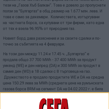
тези на „Газов Хъб Балкан“. Това е довело до пропуснати
ползи за "Булгаргаз" в общ размер на 1.677 млн. лева. И
това е само за декември. Количествата, изтъргувани
на частната борса, са купувани от три фирми, като една
от тях е взела 96.95% от природния газ.
Новият борд дава разяснения и за своите сделки и по-
точно за събитията на 4 февруари.
На този ден между 11.24 и 17.45 ч. „Булгаргаз“ е
продала общо 37 700 MWh - 37 400 MWh за продукт
уикенд (WE) и ден напред (DA) и 300 MWh за продукт в
самия ден (WD) в 18 сделки с 8 търговеца на газ.
Дружеството е продало продуктите WE и DA на средна
цена 150.29 лева за MWh (средната цена на румънската
газова борса BRM на сегмент DA на 04.02.2022 г. е била
154 лева за MWh, а на 05.02.2022 г. на същия сегмент е
била 149 лева за MWh.), за продукт WD на цена от 145.00
лева за MWh (при цени за балансиране на