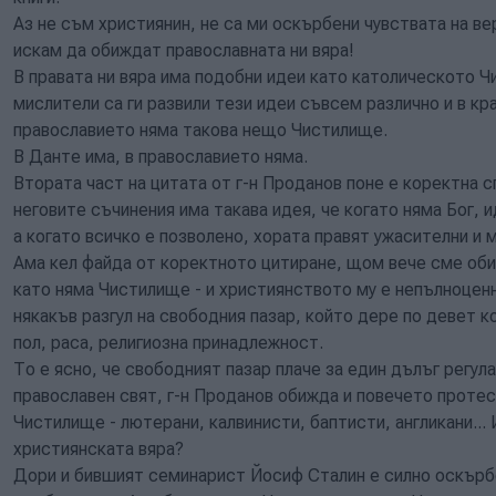
Аз не съм християнин, не са ми оскърбени чувствата на ве
искам да обиждат православната ни вяра!
В правата ни вяра има подобни идеи като католическото 
мислители са ги развили тези идеи съвсем различно и в кр
православието няма такова нещо Чистилище.
В Данте има, в православието няма.
Втората част на цитата от г-н Проданов поне е коректна 
неговите съчинения има такава идея, че когато няма Бог, 
а когато всичко е позволено, хората правят ужасителни и
Ама кел файда от коректното цитиране, щом вече сме оби
като няма Чистилище - и християнството му е непълноценн
някакъв разгул на свободния пазар, който дере по девет ко
пол, раса, религиозна принадлежност.
То е ясно, че свободният пазар плаче за един дълъг регул
православен свят, г-н Проданов обижда и повечето протес
Чистилище - лютерани, калвинисти, баптисти, англикани... 
християнската вяра?
Дори и бившият семинарист Йосиф Сталин е силно оскърб