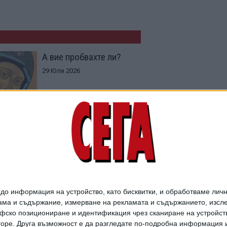
А вие пробвахте ли?
29 Юли 2026
Бърз преглед на
близкото бъдеще
07 Юли 2026
о информация на устройство, като бисквитки, и обработваме личн
ма и съдържание, измерване на рекламата и съдържанието, изслед
фско позициониране и идентификация чрез сканиране на устройство
-горе. Друга възможност е да разгледате по-подробна информация 