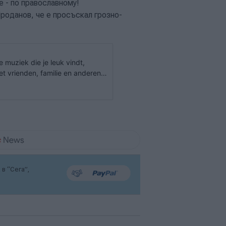
е - по православному!
Проданов, че е просъскал грозно-
de muziek die je leuk vindt,
et vrienden, familie en anderen
в “Сега”,