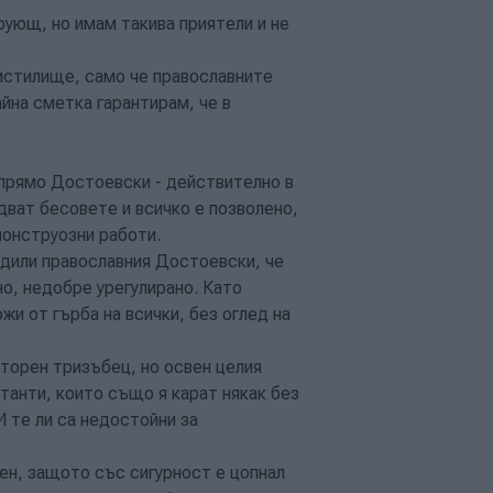
рующ, но имам такива приятели и не
Чистилище, само че православните
айна сметка гарантирам, че в
спрямо Достоевски - действително в
идват бесовете и всичко е позволено,
 монструозни работи.
дили православния Достоевски, че
о, недобре урегулирано. Като
жи от гърба на всички, без оглед на
аторен тризъбец, но освен целия
танти, които също я карат някак без
И те ли са недостойни за
ен, защото със сигурност е цопнал