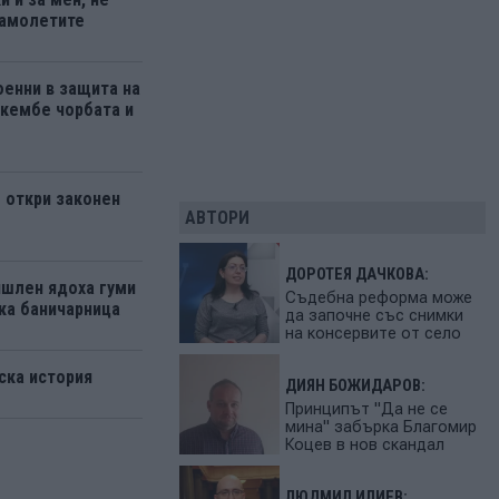
самолетите
енни в защита на
кембе чорбата и
 откри законен
АВТОРИ
ДОРОТЕЯ ДАЧКОВА:
ишлен ядоха гуми
Съдебна реформа може
ка баничарница
да започне със снимки
на консервите от село
ска история
ДИЯН БОЖИДАРОВ:
Принципът "Да не се
мина" забърка Благомир
Коцев в нов скандал
ЛЮДМИЛ ИЛИЕВ: