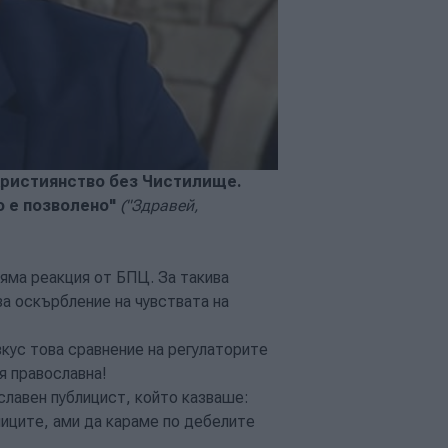
 християнство без Чистилище.
о е позволено"
("Здравей,
няма реакция от БПЦ. За такива
за оскърбление на чувствата на
вкус това сравнение на регулаторите
ия православна!
лавен публицист, който казваше:
лиците, ами да караме по дебелите