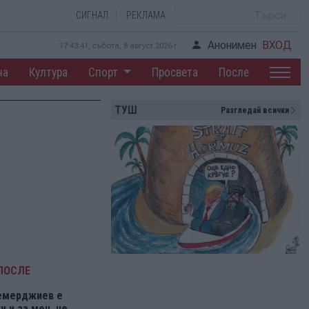
СИГНАЛ
РЕКЛАМА
Анонимен
ВХОД
17:43:42, събота, 8 август 2026 г.
на
Култура
Спорт
Просвета
После
ТУШ
Разгледай всички
ПОСЛЕ
емерджиев е
 и за мен, не