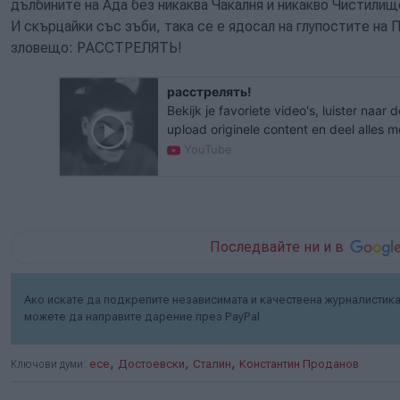
дълбините на Ада без никаква Чакалня и никакво Чистилищ
И скърцайки със зъби, така се е ядосал на глупостите на 
зловещо: РАССТРЕЛЯТЬ!
расстрелять!
Bekijk je favoriete video's, luister naar 
upload originele content en deel alles m
op YouTube.
YouTube
Последвайте ни и в
Ако искате да подкрепите независимата и качествена журналистика 
можете да направите дарение през PayPal
,
,
,
Ключови думи:
есе
Достоевски
Сталин
Константин Проданов