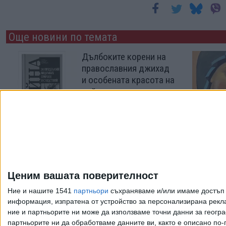
Още новини по темата
Дълбоките корени на
православния джихад
и особената красота на
войната
30 Юли 2026
ПБ обеща край на
социалната ледена
епоха, но през 2027 г.
Ценим вашата поверителност
14 Юли 2026
Ние и нашите 1541
партньори
съхраняваме и/или имаме достъп д
информация, изпратена от устройство за персонализирана рекла
ние и партньорите ни може да използваме точни данни за геогра
Още по темата
партньорите ни да обработваме данните ви, както е описано по