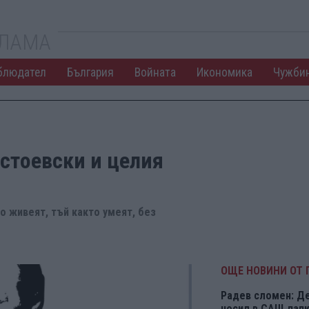
КЛАМА
блюдател
България
Войната
Икономика
Чужби
стоевски и целия
то живеят, тъй както умеят, без
ОЩЕ НОВИНИ ОТ 
Радев сломен: Д
носил в САЩ папки