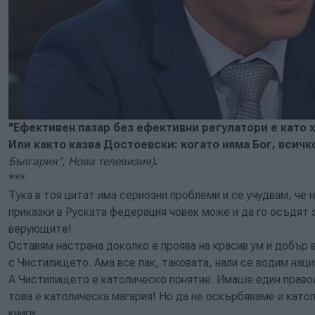
"Ефективен пазар без ефективни регулатори е като
Или както казва Достоевски: когато няма Бог, всичк
България", Нова телевизия)
.
***
Тука в тоя цитат има сериозни проблеми и се учудвам, че 
приказки в Руската федерация човек може и да го осъдят 
верующите!
Оставям настрана доколко е проява на красив ум и добър 
с Чистилището. Ама все пак, таковата, нали се водим нац
А Чистилището е католическо понятие. Имаше един правос
това е католическа магария! Но да не оскърбяваме и като
книги.