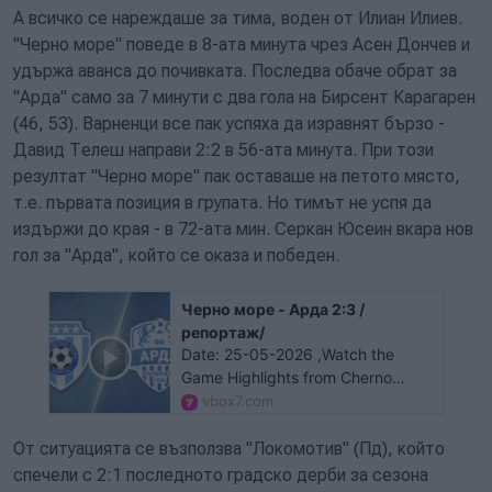
А всичко се нареждаше за тима, воден от Илиан Илиев.
"Черно море" поведе в 8-ата минута чрез Асен Дончев и
удържа аванса до почивката. Последва обаче обрат за
"Арда" само за 7 минути с два гола на Бирсент Карагарен
(46, 53). Варненци все пак успяха да изравнят бързо -
Давид Телеш направи 2:2 в 56-ата минута. При този
резултат "Черно море" пак оставаше на петото място,
т.е. първата позиция в групата. Но тимът не успя да
издържи до края - в 72-ата мин. Серкан Юсеин вкара нов
гол за "Арда", който се оказа и победен.
Черно море - Арда 2:3 /
репортаж/
Date: 25-05-2026 ,Watch the
Game Highlights from Cherno
More vs. Arda, 05/25/2026,
vbox7.com
Tournament: Parva Liga, Season:
25/26, Action: , TeamA: Cherno
От ситуацията се възползва "Локомотив" (Пд), който
More, TeamB: Arda, TeamAction: ,
спечели с 2:1 последното градско дерби за сезона