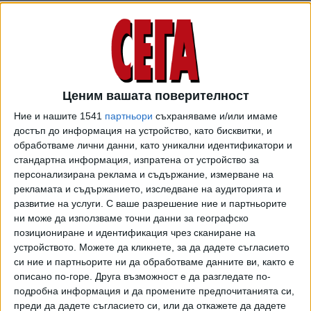
Half: , PlayerName: , ClockTime: ,
срещу "Ботев". Двата гола за успеха вкара
Parameters:
нидерландецът Жоел Цварц - в 21-ата и 54-ата мин.
Между тях за "Ботев" се разписа Никола Илиев от пряк
свободен удар в 34-ата мин.
Локомотив Пловдив – Ботев
Ценим вашата поверителност
Пловдив 2:1 /репортаж/
Ние и нашите 1541
партньори
съхраняваме и/или имаме
Date: 25-05-2026 ,Watch the
достъп до информация на устройство, като бисквитки, и
Game Highlights from PFC
обработваме лични данни, като уникални идентификатори и
Lokomotiv Plovdiv vs. Botev
vbox7.com
стандартна информация, изпратена от устройство за
Plovdiv, 05/25/2026, Tournament:
персонализирана реклама и съдържание, измерване на
Parva Liga, Season: 25/26, Action:
След този развой в последния кръг "Локомотив"
рекламата и съдържанието, изследване на аудиторията и
, TeamA: PFC Lokomotiv Plovdiv,
завърши пети с 55 т. и в петък ще спори за квота в
развитие на услуги.
С ваше разрешение ние и партньорите
TeamB: Botev Plovdiv,
Европа срещу "Лудогорец". Шести е "Арда" с 54 т. и по-
ни може да използваме точни данни за географско
TeamAction: , Half: , PlayerName: ,
добър баланс от "Черно море" в директните двубои. На
позициониране и идентификация чрез сканиране на
ClockTime: , Pa
осма позиция остана "Ботев" (Пд) с 46 т.
устройството. Можете да кликнете, за да дадете съгласието
си ние и партньорите ни да обработваме данните ви, както е
описано по-горе. Друга възможност е да разгледате по-
подробна информация и да промените предпочитанията си,
ОТЗИВИ
преди да дадете съгласието си, или да откажете да дадете