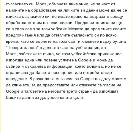
съгласието си.
Моля, обърнете внимание, че за част от
Треньорът на "Локомотив" (Пд)
Душан Косич
заяви
начините на обработване на личните ви данни може да не се
след победата над "Ботев" (Пд) и класирането за баража
изисква съгласието ви, но имате право да възразите срещу
за Лигата на конференцията: "Невероятен мач днес,
обработването им по тези начини. Предпочитанията ви ще
поздравления за отборите! Страхотен ден за нас. Днес
са в сила само за този уебсайт. Можете да промените своите
предпочитания или да оттеглите съгласието си по всяко
ще празнуваме, утре ще мислим за предстоящото.
време, като се върнете на този сайт и кликнете върху бутона
Който и да ни се падне в баража, ще сме готови."
"Поверителност" в долната част на уеб страницата.
Моля, забележете също, че този уебсайт/това приложение
Колегата му от "Ботев" (Пд)
Лъчезар Балтанов
каза
използва една или повече услуги на Google и може да
след загубата в градското дерби: "Сега е време за
събира и съхранява информация, която включва, но не се
равносметки - ние се докарахме да играем такива
ограничава до Вашето посещение или потребителско
мачове. За това футболът е хубава игра - да се играят
поведение. В раздела за съгласие за Google по-долу можете
дербита и естествено, че ни тежи. Всеки един от
да кликнете, за да предоставите или откажете съгласие на
футболистите да си направи равносметка сам за себе
Google и таговете на неговите трети страни да използват
си. Ние като треньорски екип, ръководство ще направим
Вашите данни за долупосочените цели.
анализ на това, което се случи. Нямаме никакво
оправдание, особено за днешния мач. Вторият гол даже
не ми се коментира - детински гол. Оттук насетне ще се
взимат решения. За това време, което бях, давах всичко