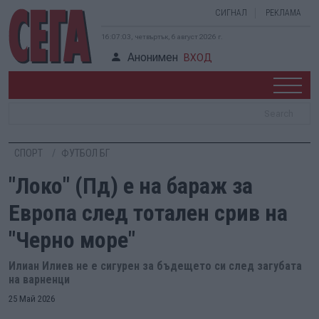
СИГНАЛ
РЕКЛАМА
16:07:03, четвъртък, 6 август 2026 г.
Анонимен
ВХОД
СПОРТ
ФУТБОЛ БГ
"Локо" (Пд) е на бараж за
Европа след тотален срив на
"Черно море"
Илиан Илиев не е сигурен за бъдещето си след загубата
на варненци
25 Май 2026