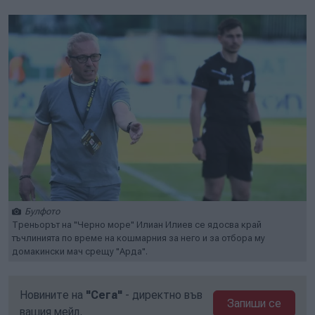
Булфото
Треньорът на "Черно море" Илиан Илиев се ядосва край
тъчлинията по време на кошмарния за него и за отбора му
домакински мач срещу "Арда".
Новините на
"Сега"
- директно във
Запиши се
вашия мейл.