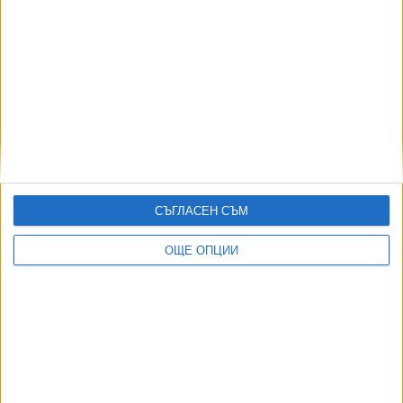
Още новини по темата
Варна остана без отбор в Суперлигата
01 Авг. 2026
ЦСКА едва се измъкна срещу "Ботев" (Пд)
27 Юли 2026
СЪГЛАСЕН СЪМ
ОЩЕ ОПЦИИ
"Спартак 1918" взе с разгром първото
варненско дерби за сезона
26 Юли 2026