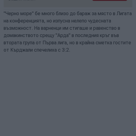
"Черно море" бе много близо до бараж за място в Лигата
на конференцията, но изпусна нелепо чудесната
възможност. На варненци им стигаше и равенство в
домакинството срещу "Арда" в последния кръг във
втората група от Първа лига, но в крайна сметка гостите
от Кърджали спечелиха с 3:2.