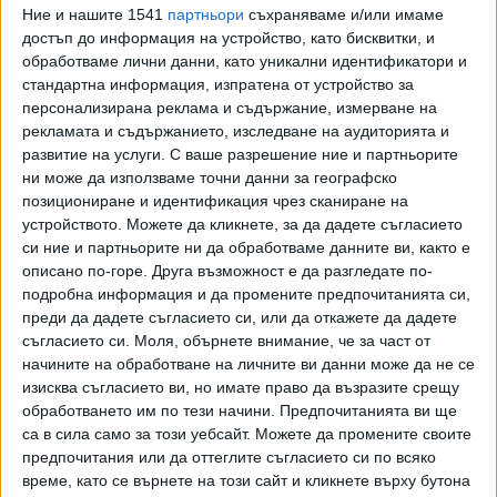
бе затворен с обиколка преди два сезона - в Пьонгчанг
Ние и нашите 1541
партньори
съхраняваме и/или имаме
(Кор), но все пак към края на 4-ти пост, и остана 22-ри. А
достъп до информация на устройство, като бисквитки, и
вчера се нареди 24-ти. Победиха руснаците (Цветков,
обработваме лични данни, като уникални идентификатори и
Гараничев, Малишко, Логинов), които ползваха само 6
стандартна информация, изпратена от устройство за
персонализирана реклама и съдържание, измерване на
допълнителни патрона и изпревариха с 1:01.1 мин.
рекламата и съдържанието, изследване на аудиторията и
французите и с 2:18.6 австрийците.
развитие на услуги.
С ваше разрешение ние и партньорите
ни може да използваме точни данни за географско
При жените - на 4х6 км, победи пак тимът на Русия
позициониране и идентификация чрез сканиране на
(Павлова, Василиева, Куклина, Юрлова), следван от
устройството. Можете да кликнете, за да дадете съгласието
Германия (на 33.5 сек.) и Чехия (на 36.7). Тук българският
си ние и партньорите ни да обработваме данните ви, както е
тим (Даниела Кадева, Емилия Йорданова, Милена
описано по-горе. Друга възможност е да разгледате по-
Тодорова и Десислава Стоянова) се представи добре и
подробна информация и да промените предпочитанията си,
след като на първите 3 поста бе в Топ 10, в крайна
преди да дадете съгласието си, или да откажете да дадете
съгласието си.
Моля, обърнете внимание, че за част от
сметка завърши 14-и заради трите наказателни
начините на обработване на личните ви данни може да не се
обиколки на Стоянова.
изисква съгласието ви, но имате право да възразите срещу
обработването им по тези начини. Предпочитанията ви ще
В първите щафети този сезон - в Хохфилцен (Ав),
са в сила само за този уебсайт. Можете да промените своите
мъжете ни бяха 10-и, а жените 20-и.
предпочитания или да оттеглите съгласието си по всяко
време, като се върнете на този сайт и кликнете върху бутона
Последвайте ни и в