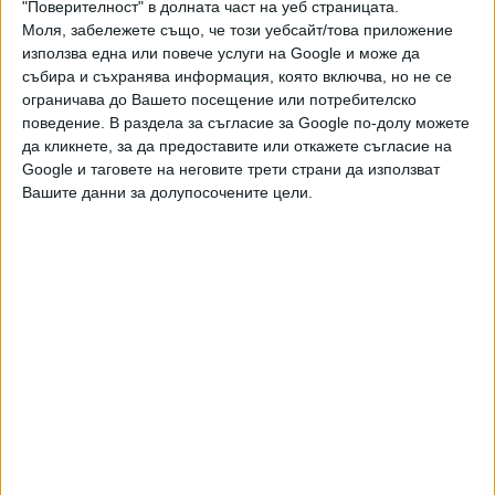
"Поверителност" в долната част на уеб страницата.
Моля, забележете също, че този уебсайт/това приложение
използва една или повече услуги на Google и може да
Ако искате да подкрепите независимата
събира и съхранява информация, която включва, но не се
и качествена журналистика в “Сега”,
ограничава до Вашето посещение или потребителско
можете да направите дарение през
поведение. В раздела за съгласие за Google по-долу можете
PayPal
да кликнете, за да предоставите или откажете съгласие на
Google и таговете на неговите трети страни да използват
,
,
Ключови думи:
биатлон
Световна купа
щафети
Вашите данни за долупосочените цели.
Още новини по темата
Руснакът Кабуков остава треньор на
националите по биатлон
23 Апр. 2026