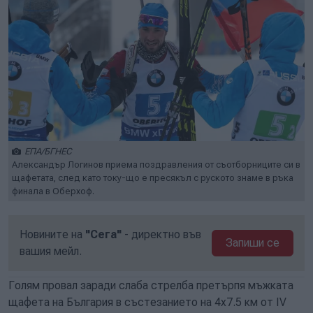
ЕПА/БГНЕС
Александър Логинов приема поздравления от съотборниците си в
щафетата, след като току-що е пресякъл с руското знаме в ръка
финала в Оберхоф.
Новините на
"Сега"
- директно във
Запиши се
вашия мейл.
Голям провал заради слаба стрелба претърпя мъжката
щафета на България в състезанието на 4х7.5 км от IV