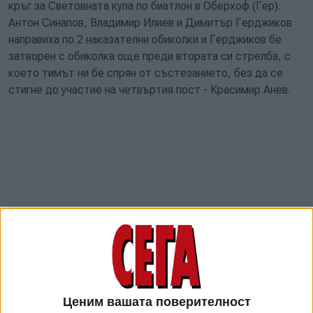
кръг за Световната купа по биатлон в Оберхоф (Гер).
Антон Синапов, Владимир Илиев и Димитър Герджиков
направиха по 2 наказателни обиколки и Герджиков бе
затворен с обиколка още преди втората си стрелба, с
което тимът ни бе спрян от състезанието, без да се
стигне до участие на четвъртия пост - Красимир Анев.
За последно мъжкият ни квартет (и то в същия състав)
Ценим вашата поверителност