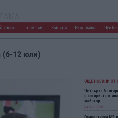
КЛАМА
блюдател
България
Войната
Икономика
Чужби
 (6-12 юли)
ОЩЕ НОВИНИ ОТ 
Четвърта българ
в историята ста
майстор
04 Авг. 2026
Гимнастичка №1 н