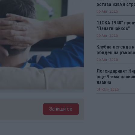
остава извън стро
06 Авг. 2026
"ЦСКА 1948" проп
"Панатинайкос"
06 Авг. 2026
Клубна легенда н
обиден на ръков
03 Авг. 2026
Легендарният Ни
още 9-има алпини
лавина
31 Юли 2026
Запиши се