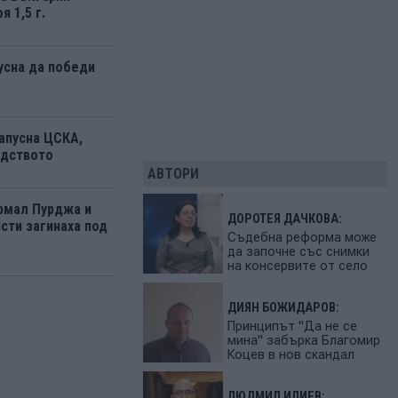
я 1,5 г.
усна да победи
апусна ЦСКА,
одството
АВТОРИ
рмал Пурджа и
ДОРОТЕЯ ДАЧКОВА:
сти загинаха под
Съдебна реформа може
да започне със снимки
на консервите от село
ДИЯН БОЖИДАРОВ:
Принципът "Да не се
мина" забърка Благомир
Коцев в нов скандал
ЛЮДМИЛ ИЛИЕВ: