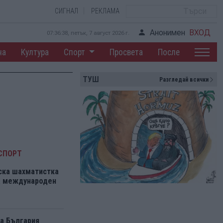
СИГНАЛ
РЕКЛАМА
Анонимен
ВХОД
07:36:39, петък, 7 август 2026 г.
на
Култура
Спорт
Просвета
После
ТУШ
Разгледай всички
СПОРТ
ска шахматистка
на международен
а България