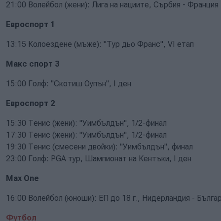
21:00 Волейбол (жени): Лига на нациите, Сърбия - Франция
Евроспорт 1
13:15 Колоездене (мъже): "Тур дьо Франс", VI етап
Макс спорт 3
15:00 Голф: "Скотиш Оупън", I ден
Евроспорт 2
15:30 Тенис (жени): "Уимбълдън", 1/2-финал
17:30 Тенис (жени): "Уимбълдън", 1/2-финал
19:30 Тенис (смесени двойки): "Уимбълдън", финал
23:00 Голф: PGA тур, Шампионат на Кентъки, I ден
Max One
16:00 Волейбол (юноши): ЕП до 18 г., Нидерландия - Бълга
Футбол