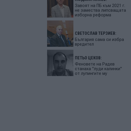
Завоят на ПБ към 2021 г.
не замества липсващата
изборна реформа
СВЕТОСЛАВ ТЕРЗИЕВ:
България сама си избра
вредител
ПЕТЬО ЦЕКОВ:
Феновете на Радев
станаха "луди калинки"
от лупингите му