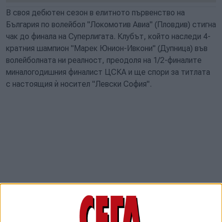
В своя дебютен сезон в елитното първенство на
България по волейбол "Локомотив Авиа" (Пловдив) стигна
чак до финала на Суперлигата. Клубът, който наследи 4-
кратния шампион "Марек Юнион-Ивкони" (Дупница) във
волейболната ни реалност, преодоля на 1/2-финалите
миналогодишния финалист ЦСКА и ще спори за титлата
с настоящия ѝ носител "Левски София".