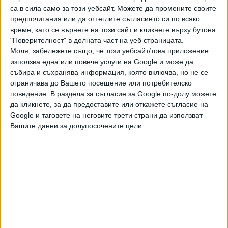
предимство на "Левски София" и започва в понеделник
са в сила само за този уебсайт. Можете да промените своите
(21 април) от 19:15 ч. в залата на шампионите на
предпочитания или да оттеглите съгласието си по всяко
столичния Околовръстен път. Вторият мач е в Пловдив
време, като се върнете на този сайт и кликнете върху бутона
на 24 април, а третият - в София на 27 април. При
"Поверителност" в долната част на уеб страницата.
Моля, забележете също, че този уебсайт/това приложение
необходимост от още срещи първенецът на България
използва една или повече услуги на Google и може да
ще бъде определен или на 30 април в Града под
събира и съхранява информация, която включва, но не се
тепетата, или най-късно на 3 май в столицата.
ограничава до Вашето посещение или потребителско
поведение. В раздела за съгласие за Google по-долу можете
Последвайте ни и в
да кликнете, за да предоставите или откажете съгласие на
Google и таговете на неговите трети страни да използват
Вашите данни за долупосочените цели.
Ако искате да подкрепите независимата
и качествена журналистика в “Сега”,
можете да направите дарение през
PayPal
,
,
,
Ключови думи:
волейбол
Суперлига
Левски София
Локомотив
Авиа