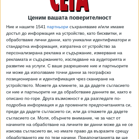
В решаващия мач №5 от плейофната серия срещу
"червените" пловдивчани се наложиха с 3:1 (20, 17, -29,
Ценим вашата поверителност
21) гейма в своята зала в ПУ "Паисий Хилендарски". Така
Ние и нашите 1541
партньори
съхраняваме и/или имаме
абсолютно всички 10 мача от двата 1/2-финала бяха
достъп до информация на устройство, като бисквитки, и
спечелени от домакините, след като в другата серия
обработваме лични данни, като уникални идентификатори и
"сините" от столицата се наложиха с 3-2 победи над
стандартна информация, изпратена от устройство за
"Берое" (Стара Загора), също с редуващи се
персонализирана реклама и съдържание, измерване на
домакински успехи.
рекламата и съдържанието, изследване на аудиторията и
развитие на услуги.
С ваше разрешение ние и партньорите
Най-резултатни за "Локо" (Пд) тази вечер стана Жулиен
ни може да използваме точни данни за географско
Георгиев с 19 т. (2 аса), а капитанът Тодор Вълчев
позициониране и идентификация чрез сканиране на
устройството. Можете да кликнете, за да дадете съгласието
добави 18 т. (1 ас, 2 блока). Георгиев бе избран и за най-
си ние и партньорите ни да обработваме данните ви, както е
полезен играч (MVP) на цялата 1/2-финална серия.
описано по-горе. Друга възможност е да разгледате по-
подробна информация и да промените предпочитанията си,
За тима на ЦСКА резервата Любослав Симеонов заби 13
преди да дадете съгласието си, или да откажете да дадете
т., а бившият национал Николай Пенчев добави 12 т. (1
съгласието си.
Моля, обърнете внимание, че за част от
ас, 3 блока).
начините на обработване на личните ви данни може да не се
изисква съгласието ви, но имате право да възразите срещу
Финалът във формат "3 от 5" ще бъде с домакинско
обработването им по тези начини. Предпочитанията ви ще