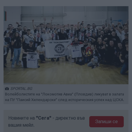
SPORTAL.BG
Волейболистите на "Локомотив Авиа" (Пловдив) ликуват в залата
на ПУ "Паисий Хилендарски" след историческия успех над ЦСКА.
Новините на
"Сега"
- директно във
Запиши се
вашия мейл.