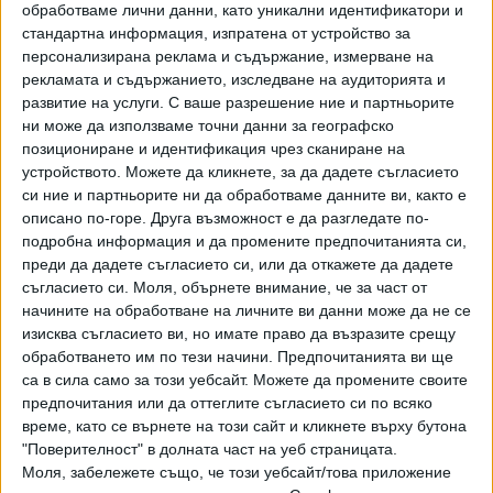
На родните политици не им отне дълго, за да усетят
обработваме лични данни, като уникални идентификатори и
възможностите, които им предоставя това положение,
стандартна информация, изпратена от устройство за
персонализирана реклама и съдържание, измерване на
както и за да започнат да ги експлоатират. Да започнем
рекламата и съдържанието, изследване на аудиторията и
с ГЕРБ.
развитие на услуги.
С ваше разрешение ние и партньорите
ни може да използваме точни данни за географско
позициониране и идентификация чрез сканиране на
Партията на Бойко Борисов действа активно в тази
устройството. Можете да кликнете, за да дадете съгласието
си ние и партньорите ни да обработваме данните ви, както е
ниша от доста време,
описано по-горе. Друга възможност е да разгледате по-
подробна информация и да промените предпочитанията си,
преди да дадете съгласието си, или да откажете да дадете
прикривайки се зад т.нар. Институт за дясна политика.
съгласието си.
Моля, обърнете внимание, че за част от
начините на обработване на личните ви данни може да не се
Неправителствената организация преди се оглавяваше
изисква съгласието ви, но имате право да възразите срещу
от Нено Димов - настоящ министър по околната среда в
обработването им по тези начини. Предпочитанията ви ще
правителството на Борисов, а сред видните й фигури се
са в сила само за този уебсайт. Можете да промените своите
открояват депутатът от ГЕРБ Тома Биков, зам.-
предпочитания или да оттеглите съгласието си по всяко
министърът на образованието Петър Николов-Зиков и
време, като се върнете на този сайт и кликнете върху бутона
бившият шеф на „Напоителни системи” Георги
"Поверителност" в долната част на уеб страницата.
Харизанов. Институтът има солидна медийна база
Моля, забележете също, че този уебсайт/това приложение