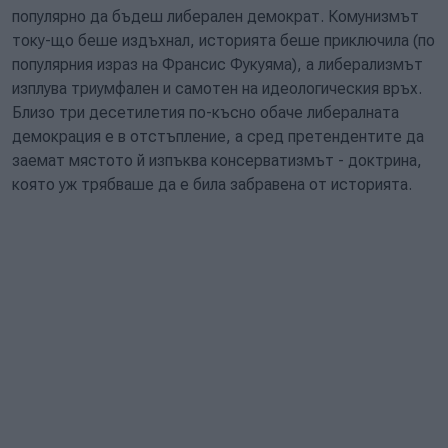
популярно да бъдеш либерален демократ. Комунизмът
току-що беше издъхнал, историята беше приключила (по
популярния израз на Франсис Фукуяма), а либерализмът
изплува триумфален и самотен на идеологическия връх.
Близо три десетилетия по-късно обаче либералната
демокрация е в отстъпление, а сред претендентите да
заемат мястото й изпъква консерватизмът - доктрина,
която уж трябваше да е била забравена от историята.