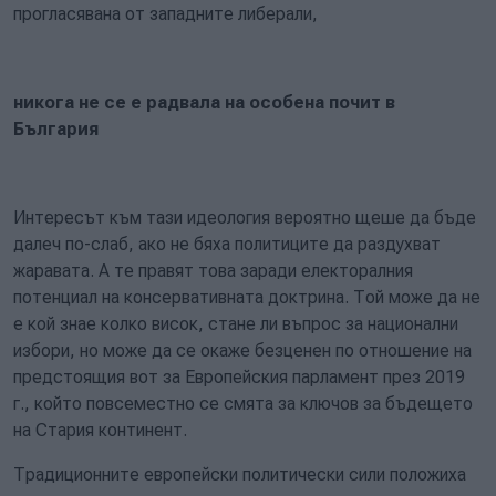
прогласявана от западните либерали,
никога не се е радвала на особена почит в
България
Интересът към тази идеология вероятно щеше да бъде
далеч по-слаб, ако не бяха политиците да раздухват
жаравата. А те правят това заради електоралния
потенциал на консервативната доктрина. Той може да не
е кой знае колко висок, стане ли въпрос за национални
избори, но може да се окаже безценен по отношение на
предстоящия вот за Европейския парламент през 2019
г., който повсеместно се смята за ключов за бъдещето
на Стария континент.
Традиционните европейски политически сили положиха