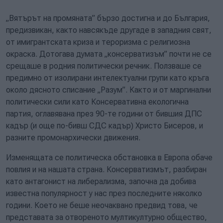
„Вятърът на промяната” бързо достигна и до България,
предизвикан, както навсякъде другаде в западния свят,
от имигрантската криза и тероризма с религиозна
окраска. Дотогава думата „консерватизъм” почти не се
срещаше в родния политически речник. Ползваше се
предимно от изолирани интелектуални групи като кръга
около дясното списание „Разум”. Както и от маргинални
политически сили като Консервативна екологична
партия, оглавявана през 90-те години от бившия ДПС
кадър (и още по-бивш СДС кадър) Христо Бисеров, и
разните промонархически движения.
Изменящата се политическа обстановка в Европа обаче
повлия и на нашата страна. Консерватизмът, разбиран
като антагонист на либерализма, започна да добива
известна популярност у нас през последните няколко
години. Което не беше неочаквано предвид това, че
представата за отвореното мултикултурно общество,