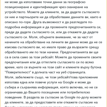
ни може да използваме точни данни за географско
от руското правителство."
позициониране и идентификация чрез сканиране на
По-рано тази година от Карлови Вари осъдиха агресията
устройството. Можете да кликнете, за да дадете съгласието
си ние и партньорите ни да обработваме данните ви, както е
в Украйна, но се дистанцираха от призивите за тотален
описано по-горе. Друга възможност е да разгледате по-
бойкот на руската култура. Тогава организаторите на
подробна информация и да промените предпочитанията си,
най-престижния кинофестивал в Източна Европа
преди да дадете съгласието си, или да откажете да дадете
подчертаха, че "винаги са подкрепяли артистичната
съгласието си.
Моля, обърнете внимание, че за част от
свобода на изразяване" и че искат фестивалът да остане
начините на обработване на личните ви данни може да не се
"отворен за артисти, чиято работа и обществена
изисква съгласието ви, но имате право да възразите срещу
позиция стои зад демократичните ценности и принципи."
обработването им по тези начини. Предпочитанията ви ще
са в сила само за този уебсайт. Можете да промените своите
Фестът се аргументира, че много руски кинодейци
предпочитания или да оттеглите съгласието си по всяко
отдавна критикуват ситуацията в Русия и официалната
време, като се върнете на този сайт и кликнете върху бутона
държавна политика, и дори са били преследвани за
"Поверителност" в долната част на уеб страницата.
своите възгледи.
Моля, забележете също, че този уебсайт/това приложение
използва една или повече услуги на Google и може да
Официалният отговор на ръководството на фестивала се
събира и съхранява информация, която включва, но не се
забави с ден. "Внимателно наблюдаваме ситуацията във
ограничава до Вашето посещение или потребителско
вашата страна от самото начало на руската военна
поведение. В раздела за съгласие за Google по-долу можете
агресия и изцяло съчувстваме на жителите на Украйна",
да кликнете, за да предоставите или откажете съгласие на