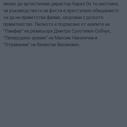
писмо до артистичния директор Карел Ох те настояха,
че ръководството на феста е престъпило обещанието
си да не приветства филми, свързани с руското
правителство. Писмото е подписано от екипите на
"Памфир" на режисьора Дмитро Сухотилки-Собчук,
"Пеперудено зрение" на Максим Наконечни и
"Отражение" на Валентин Васянович.