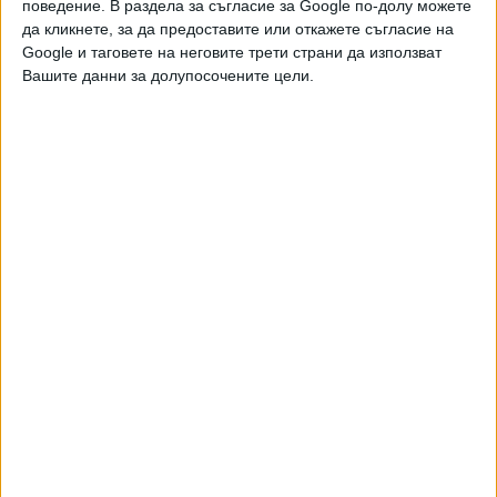
поведение. В раздела за съгласие за Google по-долу можете
Хавайската Богородица заплака с фентанилови сълзи
да кликнете, за да предоставите или откажете съгласие на
Google и таговете на неговите трети страни да използват
Видео
Разгледай всички
Вашите данни за долупосочените цели.
Двама кандидат-президенти се борят за любовта на
Радев
НАЙ-ЧЕТЕНИ
днес
седмица
месец