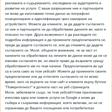
рекламата и съдържанието, изследване на аудиторията и
развитие на услуги.
С ваше разрешение ние и партньорите
ни може да използваме точни данни за географско
позициониране и идентификация чрез сканиране на
устройството. Можете да кликнете, за да дадете съгласието
си ние и партньорите ни да обработваме данните ви, както е
описано по-горе. Друга възможност е да разгледате по-
подробна информация и да промените предпочитанията си,
преди да дадете съгласието си, или да откажете да дадете
съгласието си.
Моля, обърнете внимание, че за част от
начините на обработване на личните ви данни може да не се
изисква съгласието ви, но имате право да възразите срещу
ПОСЛЕ
Разгледай всички
обработването им по тези начини. Предпочитанията ви ще
са в сила само за този уебсайт. Можете да промените своите
предпочитания или да оттеглите съгласието си по всяко
време, като се върнете на този сайт и кликнете върху бутона
"Поверителност" в долната част на уеб страницата.
Моля, забележете също, че този уебсайт/това приложение
използва една или повече услуги на Google и може да
събира и съхранява информация, която включва, но не се
ограничава до Вашето посещение или потребителско