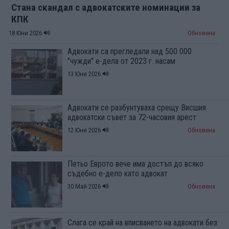
Стана скандал с адвокатските номинации за
КПК
18 Юни 2026
Обновена
Адвокати са прегледали над 500 000
"чужди" е-дела от 2023 г. насам
13 Юни 2026
Адвокати се разбунтуваха срещу Висшия
адвокатски съвет за 72-часовия арест
12 Юни 2026
Обновена
Петьо Еврото вече има достъп до всяко
съдебно е-дело като адвокат
30 Май 2026
Обновена
Слага се край на вписването на адвокати без