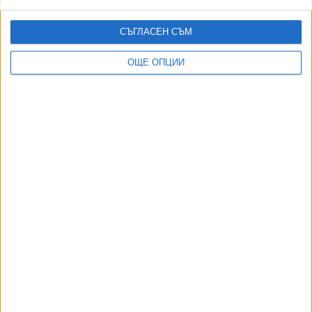
СЪГЛАСЕН СЪМ
ОЩЕ ОПЦИИ
ДОРОТЕЯ ДАЧКОВА:
Съдебна реформа може да започне със снимки на консервите от
село