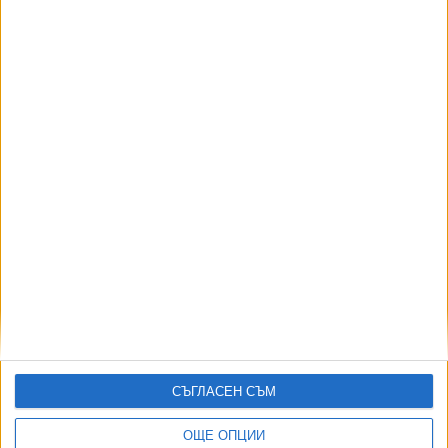
261
Спортът по телевизията - 8 август
08 Авг. 2026
АВТОРИ
СЪГЛАСЕН СЪМ
ОЩЕ ОПЦИИ