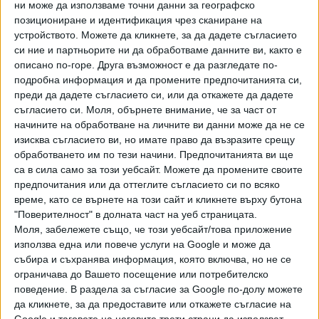
ни може да използваме точни данни за географско
позициониране и идентификация чрез сканиране на
устройството. Можете да кликнете, за да дадете съгласието
си ние и партньорите ни да обработваме данните ви, както е
описано по-горе. Друга възможност е да разгледате по-
Хавайската Богородица заплака с фентанилови сълзи
подробна информация и да промените предпочитанията си,
преди да дадете съгласието си, или да откажете да дадете
съгласието си.
Моля, обърнете внимание, че за част от
Видео
Разгледай всички
начините на обработване на личните ви данни може да не се
изисква съгласието ви, но имате право да възразите срещу
обработването им по тези начини. Предпочитанията ви ще
са в сила само за този уебсайт. Можете да промените своите
предпочитания или да оттеглите съгласието си по всяко
време, като се върнете на този сайт и кликнете върху бутона
"Поверителност" в долната част на уеб страницата.
Моля, забележете също, че този уебсайт/това приложение
използва една или повече услуги на Google и може да
събира и съхранява информация, която включва, но не се
ограничава до Вашето посещение или потребителско
поведение. В раздела за съгласие за Google по-долу можете
да кликнете, за да предоставите или откажете съгласие на
Google и таговете на неговите трети страни да използват