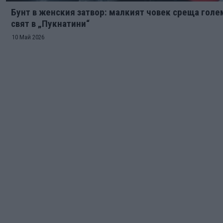
Бунт в женския затвор: малкият човек среща голе
свят в „Пукнатини“
10 Май 2026