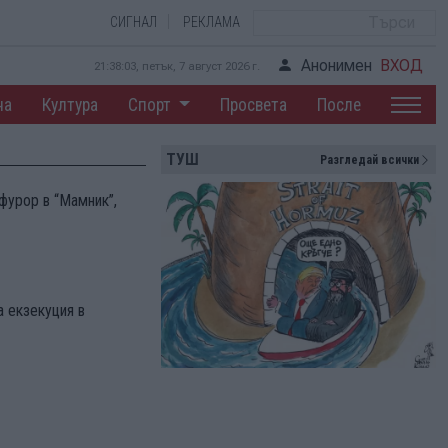
СИГНАЛ
РЕКЛАМА
Анонимен
ВХОД
21:38:04, петък, 7 август 2026 г.
на
Култура
Спорт
Просвета
После
ТУШ
Разгледай всички
фурор в “Мамник”,
 екзекуция в