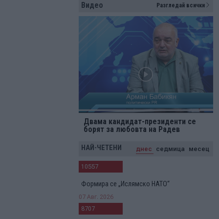
Видео
Разгледай всички
Двама кандидат-президенти се
борят за любовта на Радев
НАЙ-ЧЕТЕНИ
днес
седмица
месец
10557
Формира се „Ислямско НАТО“
07 Авг. 2026
8707