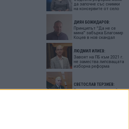
да започне със снимки
на консервите от село
ДИЯН БОЖИДАРОВ:
Принципът "Да не се
мина" забърка Благомир
Коцев в нов скандал
ЛЮДМИЛ ИЛИЕВ:
Завоят на ПБ към 2021 г.
не замества липсващата
изборна реформа
СВЕТОСЛАВ ТЕРЗИЕВ:
България сама си избра
вредител
ПЕТЬО ЦЕКОВ:
Как да загубим изборите
в 5 прости стъпки