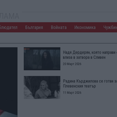
КЛАМА
блюдател
България
Войната
Икономика
Чужби
Надя Дердерян, която направи 
влиза в затвора в Сливен
20 Март 2026
Радина Кърджилова се готви за
Плевенския театър
11 Март 2026