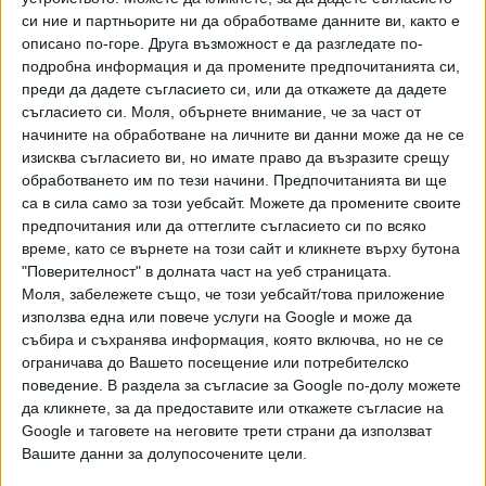
си ние и партньорите ни да обработваме данните ви, както е
описано по-горе. Друга възможност е да разгледате по-
подробна информация и да промените предпочитанията си,
преди да дадете съгласието си, или да откажете да дадете
съгласието си.
Моля, обърнете внимание, че за част от
начините на обработване на личните ви данни може да не се
Убийството на Песъка
изисква съгласието ви, но имате право да възразите срещу
обработването им по тези начини. Предпочитанията ви ще
Видео
Разгледай всички
са в сила само за този уебсайт. Можете да промените своите
предпочитания или да оттеглите съгласието си по всяко
време, като се върнете на този сайт и кликнете върху бутона
"Поверителност" в долната част на уеб страницата.
Моля, забележете също, че този уебсайт/това приложение
използва една или повече услуги на Google и може да
събира и съхранява информация, която включва, но не се
ограничава до Вашето посещение или потребителско
поведение. В раздела за съгласие за Google по-долу можете
да кликнете, за да предоставите или откажете съгласие на
Google и таговете на неговите трети страни да използват
Вашите данни за долупосочените цели.