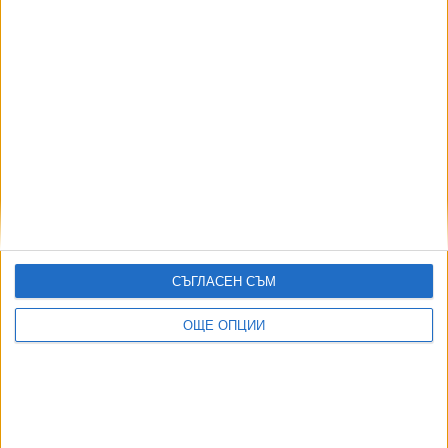
СЪГЛАСЕН СЪМ
ДОРОТЕЯ ДАЧКОВА:
Съдебна реформа може да започне със снимки на консервите от
ОЩЕ ОПЦИИ
село