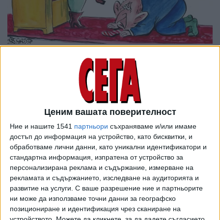
Ценим вашата поверителност
Ние и нашите 1541
партньори
съхраняваме и/или имаме
достъп до информация на устройство, като бисквитки, и
обработваме лични данни, като уникални идентификатори и
стандартна информация, изпратена от устройство за
персонализирана реклама и съдържание, измерване на
рекламата и съдържанието, изследване на аудиторията и
ПОСЛЕ
Разгледай всички
развитие на услуги.
С ваше разрешение ние и партньорите
ни може да използваме точни данни за географско
позициониране и идентификация чрез сканиране на
устройството. Можете да кликнете, за да дадете съгласието