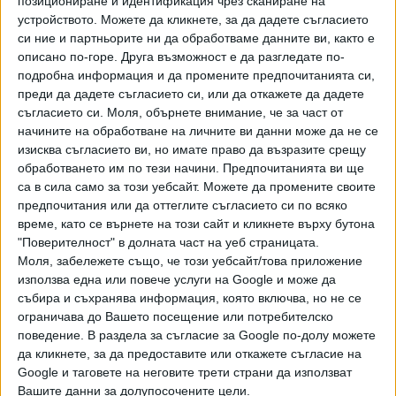
Хавайската Богородица заплака с фентанилови сълзи
позициониране и идентификация чрез сканиране на
устройството. Можете да кликнете, за да дадете съгласието
си ние и партньорите ни да обработваме данните ви, както е
Видео
Разгледай всички
описано по-горе. Друга възможност е да разгледате по-
подробна информация и да промените предпочитанията си,
преди да дадете съгласието си, или да откажете да дадете
съгласието си.
Моля, обърнете внимание, че за част от
начините на обработване на личните ви данни може да не се
изисква съгласието ви, но имате право да възразите срещу
обработването им по тези начини. Предпочитанията ви ще
са в сила само за този уебсайт. Можете да промените своите
предпочитания или да оттеглите съгласието си по всяко
време, като се върнете на този сайт и кликнете върху бутона
"Поверителност" в долната част на уеб страницата.
Моля, забележете също, че този уебсайт/това приложение
използва една или повече услуги на Google и може да
събира и съхранява информация, която включва, но не се
Двама кандидат-президенти се борят за любовта на
Радев
ограничава до Вашето посещение или потребителско
поведение. В раздела за съгласие за Google по-долу можете
НАЙ-ЧЕТЕНИ
днес
седмица
месец
да кликнете, за да предоставите или откажете съгласие на
Google и таговете на неговите трети страни да използват
16303
Вашите данни за долупосочените цели.