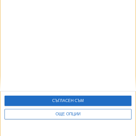
АВТОРИ
СЪГЛАСЕН СЪМ
ОЩЕ ОПЦИИ
ДОРОТЕЯ ДАЧКОВА:
Съдебна реформа може да започне със снимки на консервите от
село