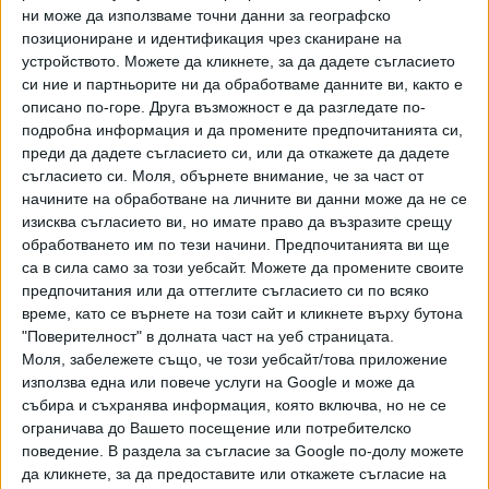
ни може да използваме точни данни за географско
позициониране и идентификация чрез сканиране на
устройството. Можете да кликнете, за да дадете съгласието
си ние и партньорите ни да обработваме данните ви, както е
описано по-горе. Друга възможност е да разгледате по-
подробна информация и да промените предпочитанията си,
Хавайската Богородица заплака с фентанилови сълзи
преди да дадете съгласието си, или да откажете да дадете
съгласието си.
Моля, обърнете внимание, че за част от
Видео
Разгледай всички
начините на обработване на личните ви данни може да не се
изисква съгласието ви, но имате право да възразите срещу
обработването им по тези начини. Предпочитанията ви ще
са в сила само за този уебсайт. Можете да промените своите
предпочитания или да оттеглите съгласието си по всяко
време, като се върнете на този сайт и кликнете върху бутона
"Поверителност" в долната част на уеб страницата.
Моля, забележете също, че този уебсайт/това приложение
използва една или повече услуги на Google и може да
събира и съхранява информация, която включва, но не се
ограничава до Вашето посещение или потребителско
поведение. В раздела за съгласие за Google по-долу можете
да кликнете, за да предоставите или откажете съгласие на