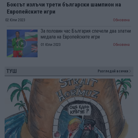
Боксът излъчи трети български шампион на
Европейските игри
02 Юли 2023
Обновена
За половин час България спечели два златни
медала на Европейските игри
01 Юли 2023
Обновена
ТУШ
Разгледай всички