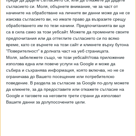
съгласието си.
Моля, обърнете внимание, че за част от
начините на обработване на личните ви данни може да не се
изисква съгласието ви, но имате право да възразите срещу
обработването им по тези начини. Предпочитанията ви ще
са в сила само за този уебсайт. Можете да промените своите
предпочитания или да оттеглите съгласието си по всяко
Хавайската Богородица заплака с фентанилови сълзи
време, като се върнете на този сайт и кликнете върху бутона
"Поверителност" в долната част на уеб страницата.
Видео
Разгледай всички
Моля, забележете също, че този уебсайт/това приложение
използва една или повече услуги на Google и може да
събира и съхранява информация, която включва, но не се
ограничава до Вашето посещение или потребителско
поведение. В раздела за съгласие за Google по-долу можете
да кликнете, за да предоставите или откажете съгласие на
Google и таговете на неговите трети страни да използват
Вашите данни за долупосочените цели.