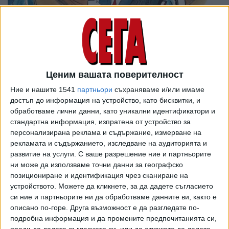
Ценим вашата поверителност
Ние и нашите 1541
партньори
съхраняваме и/или имаме
достъп до информация на устройство, като бисквитки, и
обработваме лични данни, като уникални идентификатори и
стандартна информация, изпратена от устройство за
персонализирана реклама и съдържание, измерване на
рекламата и съдържанието, изследване на аудиторията и
развитие на услуги.
С ваше разрешение ние и партньорите
ни може да използваме точни данни за географско
позициониране и идентификация чрез сканиране на
устройството. Можете да кликнете, за да дадете съгласието
ПОСЛЕ
Разгледай всички
си ние и партньорите ни да обработваме данните ви, както е
описано по-горе. Друга възможност е да разгледате по-
подробна информация и да промените предпочитанията си,
преди да дадете съгласието си, или да откажете да дадете