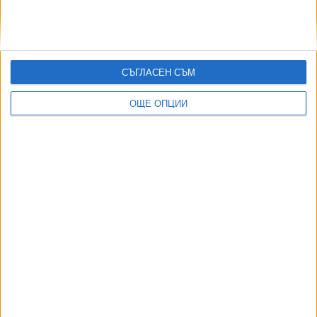
ДОРОТЕЯ ДАЧКОВА:
Съдебна реформа може да започне със снимки на консервите от
село
СЪГЛАСЕН СЪМ
ОЩЕ ОПЦИИ
ДИЯН БОЖИДАРОВ:
Принципът "Да не се мина" забърка Благомир Коцев в нов
скандал