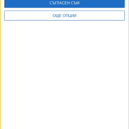
СЪГЛАСЕН СЪМ
АВТОРИ
ОЩЕ ОПЦИИ
ДОРОТЕЯ ДАЧКОВА:
Съдебна реформа може да започне със снимки на консервите от
село