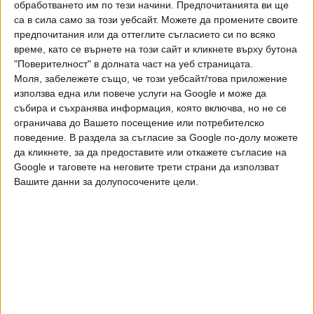
обработването им по тези начини. Предпочитанията ви ще
са в сила само за този уебсайт. Можете да промените своите
предпочитания или да оттеглите съгласието си по всяко
време, като се върнете на този сайт и кликнете върху бутона
"Поверителност" в долната част на уеб страницата.
Моля, забележете също, че този уебсайт/това приложение
използва една или повече услуги на Google и може да
събира и съхранява информация, която включва, но не се
ограничава до Вашето посещение или потребителско
поведение. В раздела за съгласие за Google по-долу можете
да кликнете, за да предоставите или откажете съгласие на
Google и таговете на неговите трети страни да използват
ПОСЛЕ
Разгледай всички
Вашите данни за долупосочените цели.