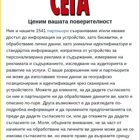
04 Яну. 2019
Ценим вашата поверителност
Ние и нашите 1541
партньори
съхраняваме и/или имаме
ТУШ
Разгледай всички
достъп до информация на устройство, като бисквитки, и
обработваме лични данни, като уникални идентификатори и
стандартна информация, изпратена от устройство за
персонализирана реклама и съдържание, измерване на
рекламата и съдържанието, изследване на аудиторията и
развитие на услуги.
С ваше разрешение ние и партньорите
ни може да използваме точни данни за географско
позициониране и идентификация чрез сканиране на
устройството. Можете да кликнете, за да дадете съгласието
си ние и партньорите ни да обработваме данните ви, както е
описано по-горе. Друга възможност е да разгледате по-
подробна информация и да промените предпочитанията си,
преди да дадете съгласието си, или да откажете да дадете
съгласието си.
Моля, обърнете внимание, че за част от
начините на обработване на личните ви данни може да не се
изисква съгласието ви, но имате право да възразите срещу