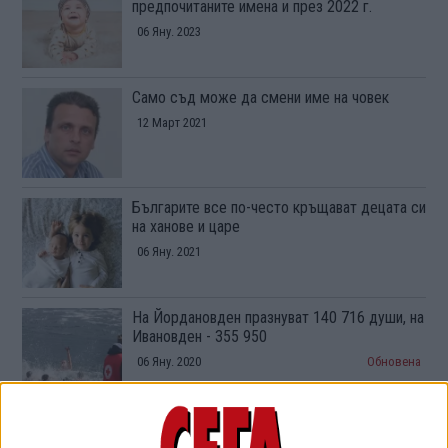
предпочитаните имена и през 2022 г.
06 Яну. 2023
Само съд може да смени име на човек
12 Март 2021
Българите все по-често кръщават децата си
на ханове и царе
06 Яну. 2021
На Йордановден празнуват 140 716 души, на
Ивановден - 355 950
06 Яну. 2020
Обновена
Георги и Виктория са най-предпочитаните
имена през 2018 г.