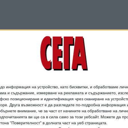
о информация на устройство, като бисквитки, и обработваме личн
ма и съдържание, измерване на рекламата и съдържанието, изслед
фско позициониране и идентификация чрез сканиране на устройство
-горе. Друга възможност е да разгледате по-подробна информация 
бърнете внимание, че за част от начините на обработване на личн
дпочитанията ви ще са в сила само за този уебсайт. Можете да пр
утона "Поверителност" в долната част на уеб страницата.