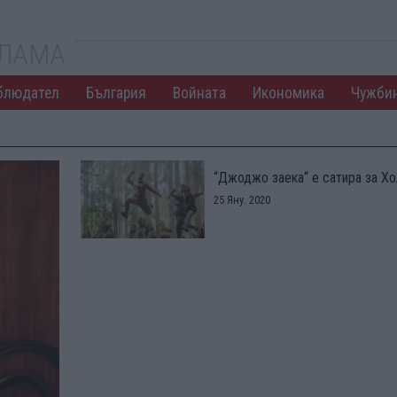
КЛАМА
блюдател
България
Войната
Икономика
Чужби
“Джоджо заека“ е сатира за Х
25 Яну. 2020