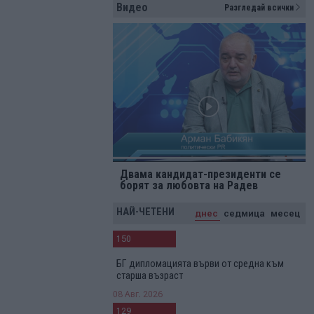
Видео
Разгледай всички
Двама кандидат-президенти се
борят за любовта на Радев
НАЙ-ЧЕТЕНИ
днес
седмица
месец
150
БГ дипломацията върви от средна към
старша възраст
08 Авг. 2026
129