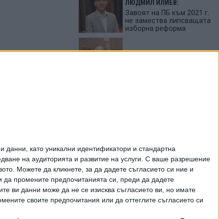
ЛЮДМИЛ ИЛИЕВ:
Завоят на ПБ към 2021 г.
не замества липсващата
изборна реформа
СВЕТОСЛАВ ТЕРЗИЕВ:
България сама си избра
вредител
ПЕТЬО ЦЕКОВ:
Как да загубим изборите
в 5 прости стъпки
ЦЕНИ НА ГОРИВАТА
и данни, като уникални идентификатори и стандартна
ване на аудиторията и развитие на услуги.
С ваше разрешение
то. Можете да кликнете, за да дадете съгласието си ние и
и да промените предпочитанията си, преди да дадете
ите ви данни може да не се изисква съгласието ви, но имате
омените своите предпочитания или да оттеглите съгласието си