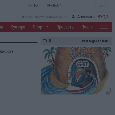
СИГНАЛ
РЕКЛАМА
Анонимен
ВХОД
05:52:16, събота, 8 август 2026 г.
на
Култура
Спорт
Просвета
После
ТУШ
Разгледай всички
олокоста