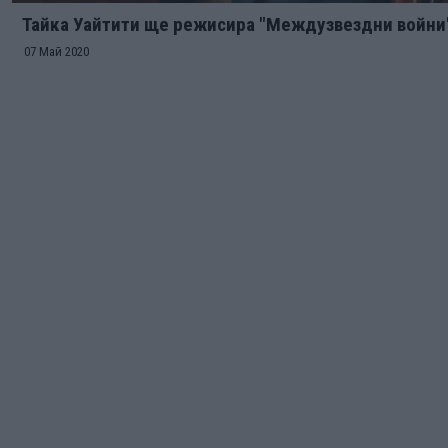
Тайка Уайтити ще режисира "Междузвездни войни
07 Май 2020