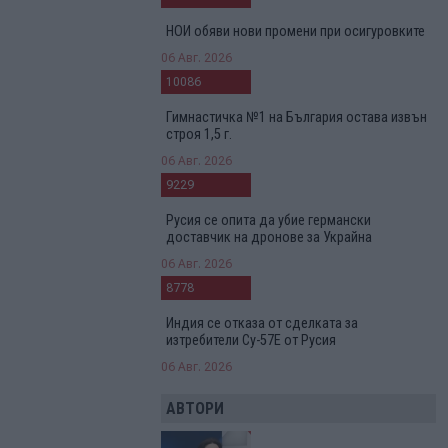
НОИ обяви нови промени при осигуровките
06 Авг. 2026
10086
Гимнастичка №1 на България остава извън
строя 1,5 г.
06 Авг. 2026
9229
Русия се опита да убие германски
доставчик на дронове за Украйна
06 Авг. 2026
8778
Индия се отказа от сделката за
изтребители Су-57Е от Русия
06 Авг. 2026
АВТОРИ