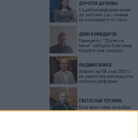
ДОРОТЕЯ ДАЧКОВА:
Съдебна реформа може
да започне със снимки
на консервите от село
ДИЯН БОЖИДАРОВ:
Принципът "Да не се
мина" забърка Благомир
Коцев в нов скандал
ЛЮДМИЛ ИЛИЕВ:
Завоят на ПБ към 2021 г.
не замества липсващата
изборна реформа
СВЕТОСЛАВ ТЕРЗИЕВ:
България сама си избра
вредител
ПЕТЬО ЦЕКОВ:
Феновете на Радев