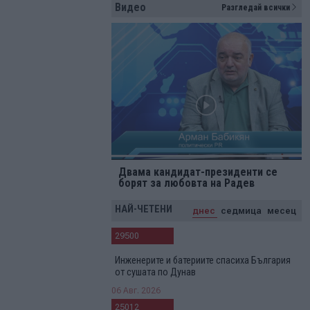
Видео
Разгледай всички
Двама кандидат-президенти се
борят за любовта на Радев
НАЙ-ЧЕТЕНИ
днес
седмица
месец
29500
Инженерите и батериите спасиха България
от сушата по Дунав
06 Авг. 2026
25012