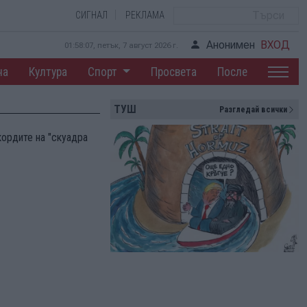
СИГНАЛ
РЕКЛАМА
Анонимен
ВХОД
01:58:07, петък, 7 август 2026 г.
на
Култура
Спорт
Просвета
После
ТУШ
Разгледай всички
кордите на "скуадра