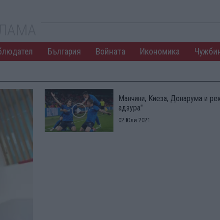
КЛАМА
блюдател
България
Войната
Икономика
Чужби
Манчини, Киеза, Донарума и ре
адзура"
02 Юли 2021