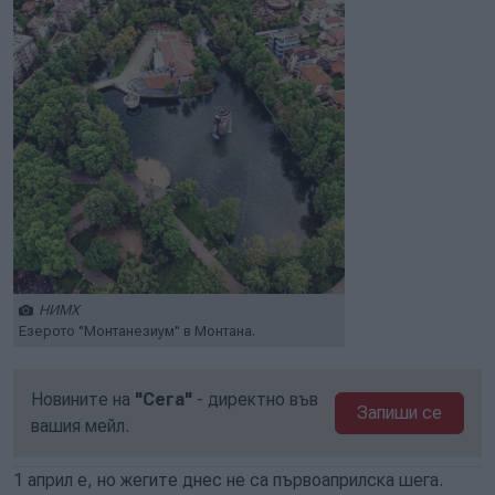
НИМХ
Езерото "Монтанезиум" в Монтана.
Новините на
"Сега"
- директно във
Запиши се
вашия мейл.
1 април е, но жегите днес не са първоаприлска шега.