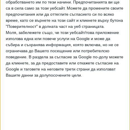
обработването им по тези начини. Предпочитанията ви ще
атмосферата от сахарския прах. В Югоизточна България
са в сила само за този уебсайт. Можете да промените своите
все още ще духа умерен до силен югозападен вятър,
предпочитания или да оттеглите съгласието си по всяко
който вечерта също ще се ориентира от северозапад.
време, като се върнете на този сайт и кликнете върху бутона
"Поверителност" в долната част на уеб страницата.
От запад на изток ще има временни увеличения на
Моля, забележете също, че този уебсайт/това приложение
облачността и на места след обяд и през нощта срещу
използва една или повече услуги на Google и може да
сряда ще превали и прегърми. Максималните
събира и съхранява информация, която включва, но не се
температури ще бъдат от 21°-22° на места в западните
ограничава до Вашето посещение или потребителско
райони до 28°-29° в Югоизточна България, в София -
поведение. В раздела за съгласие за Google по-долу можете
около 21°.
да кликнете, за да предоставите или откажете съгласие на
Google и таговете на неговите трети страни да използват
Вашите данни за долупосочените цели.
Последвайте ни и в
Ако искате да подкрепите независимата
и качествена журналистика в “Сега”,
можете да направите дарение през
PayPal
,
Ключови думи:
НИМХ
жеги