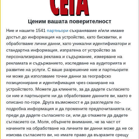
29° са стигнали горещините в Разград, Ахтопол и София.
28° е било в Кърджали, Пловдив, Пазарджик, Казанлък и
Благоевград, 27° - във Варна и Сандански, 26° - в Сливен,
Ценим вашата поверителност
20° в Шабла. В местността Рожен в Родопите - уж
Ние и нашите 1541
партньори
съхраняваме и/или имаме
планина, жегите са стигнали 22°. На връх Мургаш и на нос
достъп до информация на устройство, като бисквитки, и
Калиакра е било 19°, на връх Ботев - цели 11°, на Черни
обработваме лични данни, като уникални идентификатори и
връх - 10°, а на първенеца Мусала - 6°.
стандартна информация, изпратена от устройство за
персонализирана реклама и съдържание, измерване на
Много високи температури за началото на април, но все
рекламата и съдържанието, изследване на аудиторията и
пак не са рекордно високи, коментират синоптиците от
развитие на услуги.
С ваше разрешение ние и партньорите
Прогнозата за времето
. Най-високата измерена през
ни може да използваме точни данни за географско
април температура е 35,8°, измерена е преди цели 39
позициониране и идентификация чрез сканиране на
години, през 1985 г. във Враца.
устройството. Можете да кликнете, за да дадете съгласието
си ние и партньорите ни да обработваме данните ви, както е
И днес над страната продължи преносът на въздушни
описано по-горе. Друга възможност е да разгледате по-
маси от югозапад с повишена концентрация на сахарски
подробна информация и да промените предпочитанията си,
преди да дадете съгласието си, или да откажете да дадете
прах. Утре през страната ще премине студен
съгласието си.
Моля, обърнете внимание, че за част от
атмосферен фронт, съобщават синоптиците. Вятърът
начините на обработване на личните ви данни може да не се
от запад-северозапад ще се усили, в Северна България
изисква съгласието ви, но имате право да възразите срещу
до силен и с него ще започне да се изчиства