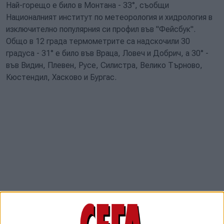
Най-горещо е било в Монтана - 33°, съобщи
Националният институт по метеорология и хидрология в
изключително популярния си профил във "Фейсбук".
Общо в 12 града термометрите са надскочили 30
градуса - 31° е било във Враца, Ловеч и Добрич, а 30° -
във Видин, Плевен, Русе, Силистра, Велико Търново,
Кюстендил, Хасково и Бургас.