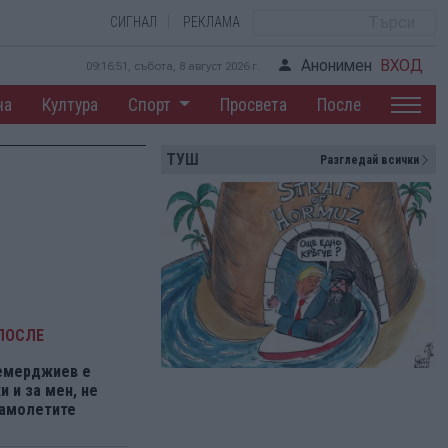
СИГНАЛ
РЕКЛАМА
Анонимен
ВХОД
09:16:52, събота, 8 август 2026 г.
на
Култура
Спорт
Просвета
После
ТУШ
Разгледай всички
ПОСЛЕ
емерджиев е
 и за мен, не
самолетите