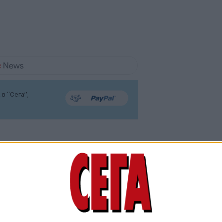
в “Сега”,
Мегаразследване
откри законен имот