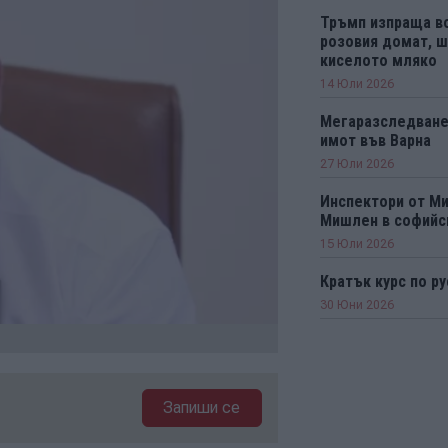
Тръмп изпраща во
розовия домат, ш
киселото мляко
14 Юли 2026
Мегаразследване
имот във Варна
27 Юли 2026
Инспектори от М
Мишлен в софийс
15 Юли 2026
Кратък курс по ру
30 Юни 2026
Запиши се