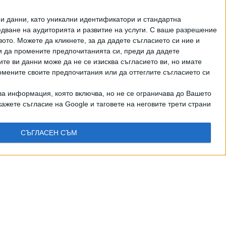
и данни, като уникални идентификатори и стандартна
ване на аудиторията и развитие на услуги.
С ваше разрешение
то. Можете да кликнете, за да дадете съгласието си ние и
и да промените предпочитанията си, преди да дадете
ите ви данни може да не се изисква съгласието ви, но имате
омените своите предпочитания или да оттеглите съгласието си
ва информация, която включва, но не се ограничава до Вашето
ажете съгласие на Google и таговете на неговите трети страни
СЪГЛАСЕН СЪМ
рично писмено разрешение на СЕГА АД
КТИ