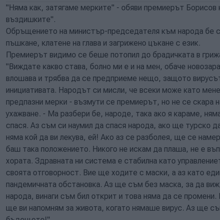
"Няма как, затягаме мерките" - обяви премиерът Борисов 
въздишките".
Обръщението на министър-председателя към народа бе с
пъшкане, клатене на глава и загрижено цъкане с език.
Премиерът видимо се беше потопил до брадичката в грижа
"Виждате какво става, болно ми е и на мен, обаче новоза
влошава и трябва да се предприеме нещо, защото вирусъ
инициативата. Народът си мисли, че всеки може като мене
предпазни мерки - възмути се премиерът, но не се скара н
ухажване. - Ма разбери бе, народе, така ако я караме, н
спася. Аз съм си наумил да спася народа, ако ще турско д
няма кой да ви лекува, ей! Ако аз се разболея, ще се намер
баш така положението. Никого не искам да плаша, не е въ
хората. Здравната ни система е стабилна като управление
своята отговорност. Вие ще ходите с маски, а аз като ед
пандемичната обстановка. Аз ще съм без маска, за да виж
народа, винаги съм бил открит и това няма да се промени. 
ще ви напомням за живота, когато нямаше вирус. Аз ще с
бъдещето!"