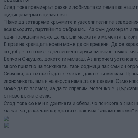
След това премиерът разви и любимата си тема как нашит
щадящи мерки в целия свят.
"Няма да затваряме кръчмите и увеселителните заведения
асансьорите, партийните събрания... Аз съм демократ и п
един гражданин може да хвърли маската в момента, в койт
В края на краищата всеки може да си прецени. Да се зараз
по добре, отколкото да лепнеш вируса на някое тъжно мя
Белчо и Сивушка, докато ги милваш. Аз впрочем установих
много приятно на психиката, тази седмица пак съм си опре
Сивушка, но те ще бъдат с маски, докато ги милвам. Прави
икономиката, ама и на вируса няма да се даваме. Само няк
може да го вземем, за да го оправим. Човешко е. Държавн
отново цъкна с език.
След това се качи в джипката и обяви, че понякога в знак 
маска, за да весели народа като показва "жлюмп-жлюмп" и 