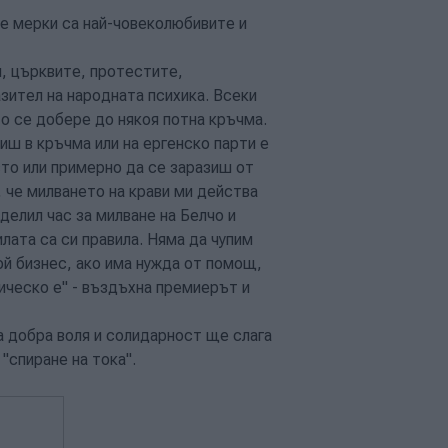
е мерки са най-човеколюбивите и
, църквите, протестите,
азител на народната психика. Всеки
о се добере до някоя потна кръчма.
иш в кръчма или на ергенско парти е
сто или примерно да се заразиш от
, че милването на крави ми действа
делил час за милване на Белчо и
лата са си правила. Няма да чупим
ой бизнес, ако има нужда от помощ,
ическо е" - въздъхна премиерът и
на добра воля и солидарност ще слага
"спиране на тока".