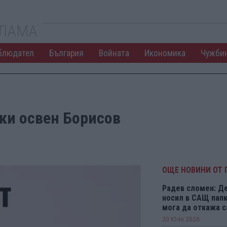
КЛАМА
блюдател
България
Войната
Икономика
Чужби
ки освен Борисов
ОЩЕ НОВИНИ ОТ 
Радев сломен: Д
носил в САЩ папки
мога да откажа 
20 Юли 2026