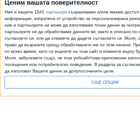
Ценим вашата поверителност
фентанилови сълзи
Ние и нашите 1541
партньори
съхраняваме и/или имаме достъп д
05 Авг. 2026
информация, изпратена от устройство за персонализирана рекла
ние и партньорите ни може да използваме точни данни за геогра
партньорите ни да обработваме данните ви, както е описано по
съгласието си, или да откажете да дадете съгласието си.
Моля, о
Проданов се извини:
право да възразите срещу обработването им по тези начини. Пре
Теменужка e хубава
по всяко време, като се върнете на този сайт и кликнете върху б
като хляб от 6
Моля, забележете също, че този уебсайт/това приложение изпол
стотинки
посещение или потребителско поведение. В раздела за съгласие 
23 Юли 2026
да използват Вашите данни за долупосочените цели.
ОЩЕ ОПЦИИ
Още по темата
Всички права запазени. Възпроизвеж