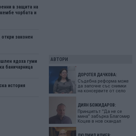
енни в защита на
кембе чорбата и
 откри законен
АВТОРИ
ишлен ядоха гуми
ка баничарница
ДОРОТЕЯ ДАЧКОВА:
Съдебна реформа може
ска история
да започне със снимки
на консервите от село
ДИЯН БОЖИДАРОВ:
Принципът "Да не се
мина" забърка Благомир
Коцев в нов скандал
ЛЮДМИЛ ИЛИЕВ: