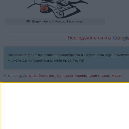
Шарж: Алла и Чавдар Георгиеви
Последвайте ни и в
Ако искате да подкрепите независимата и качествена журналистика 
можете да направите дарение през PayPal
,
,
,
Ключови думи:
фейк бюлетин
фалшиви новини
нови мерки
маски
Още новини по темата
Хавайската
Богородица заплака с