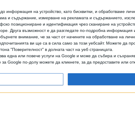
във Варна
о информация на устройство, като бисквитки, и обработваме личн
27 Юли 2026
ма и съдържание, измерване на рекламата и съдържанието, изслед
фско позициониране и идентификация чрез сканиране на устройство
-горе. Друга възможност е да разгледате по-подробна информация 
бърнете внимание, че за част от начините на обработване на личн
Райски газ по тръбите
дпочитанията ви ще са в сила само за този уебсайт. Можете да пр
на Боташ! Граждани
утона "Поверителност" в долната част на уеб страницата.
алармират за надишан
зва една или повече услуги на Google и може да събира и съхраня
пилот
за Google по-долу можете да кликнете, за да предоставите или отк
21 Юли 2026
дането на цели или части от текста или изображенията става след из
АРХИВ НА В. СЕГА
ЗА НАС
РЕКЛАМА
УСЛОВИЯ ЗА ПОЛЗВАНЕ
КОНТА