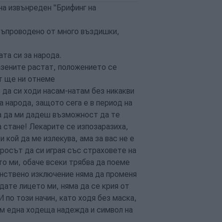
на извънреден "Брифинг на
ъпроводено от много въздишки,
та си за народа.
разените растат, положението се
т ще ни отнеме
 да си ходи насам-натам без никакви
а народа, защото сега е в период на
яма да ми дадеш възможност да те
а стане! Лекарите се изпозаразиха,
и кой да ме излекува, ама за вас не е
просът да си играя със страховете на
то ми, обаче всеки трябва да поеме
инствено изключение няма да променя
дате лицето ми, няма да се крия от
И по този начин, като ходя без маска,
ъм една ходеща надежда и символ на