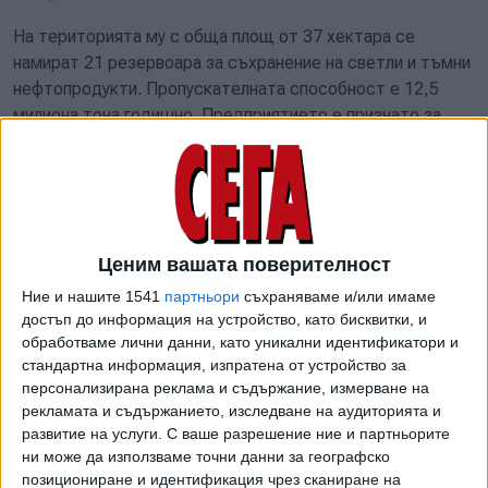
На територията му с обща площ от 37 хектара се
намират 21 резервоара за съхранение на светли и тъмни
нефтопродукти. Пропускателната способност е 12,5
милиона тона годишно. Предприятието е признато за
стратегически важно за сигурността на Руската
федерация. От 2000 г. е включено в регистъра на
субектите на естествените монополи. Според данни на
СПАРК-Интерфакс приходите на терминала за 2024 г. са
възлизали на 8,6 милиарда рубли, а печалбата – на 5,8
Ценим вашата поверителност
милиарда рубли. През 2020 г. през него са били
Ние и нашите 1541
партньори
съхраняваме и/или имаме
експедирани 8,2 милиона тона нефтопродукти.
достъп до информация на устройство, като бисквитки, и
Според изданието „Бумага“ градът е бил атакуван от над
обработваме лични данни, като уникални идентификатори и
стандартна информация, изпратена от устройство за
50 безпилотни летателни апарата. На територията на
персонализирана реклама и съдържание, измерване на
терминала са възникнали няколко огнища на пожар, а на
рекламата и съдържанието, изследване на аудиторията и
видеозаписи е заснет взрив на един от резервоарите с
развитие на услуги.
С ваше разрешение ние и партньорите
гориво.
ни може да използваме точни данни за географско
позициониране и идентификация чрез сканиране на