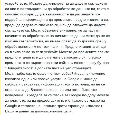
Днес в Санкт Петербург започва Петербургският
устройството. Можете да кликнете, за да дадете съгласието
международен икономически форум, на който се очаква
си ние и партньорите ни да обработваме данните ви, както е
да пристигнат и чуждестранни бизнесмени.
описано по-горе. Друга възможност е да разгледате по-
Разстоянието от атакувания днес нефтен терминал до
подробна информация и да промените предпочитанията си,
„Експофорум“, където ще се проведе форумът, е около
преди да дадете съгласието си, или да откажете да дадете
съгласието си.
Моля, обърнете внимание, че за част от
17 км.
начините на обработване на личните ви данни може да не се
изисква съгласието ви, но имате право да възразите срещу
В петък Путин трябва да изнесе реч на Петербургския
обработването им по тези начини. Предпочитанията ви ще
международен икономически форум.
са в сила само за този уебсайт. Можете да промените своите
предпочитания или да оттеглите съгласието си по всяко
Тази година форумът се провежда в особено напрегната
време, като се върнете на този сайт и кликнете върху бутона
обстановка.
"Поверителност" в долната част на уеб страницата.
Моля, забележете също, че този уебсайт/това приложение
използва една или повече услуги на Google и може да
Надо признать: приветственное послание
събира и съхранява информация, която включва, но не се
гостям ПМЭФ от Украины получилось гораздо
ограничава до Вашето посещение или потребителско
более ярким, чем приветственное послание от
поведение. В раздела за съгласие за Google по-долу можете
Путина.
pic.twitter.com/MR7yA5LXUi
да кликнете, за да предоставите или откажете съгласие на
Google и таговете на неговите трети страни да използват
— Проф. Преображенский (@prof_preobr)
3 юни
Вашите данни за долупосочените цели.