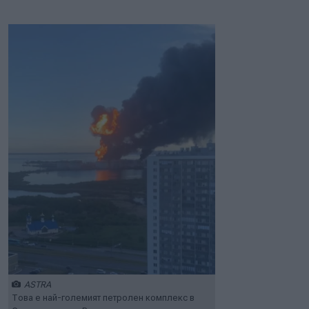
Play
Mute
Setti
ASTRA
Това е най-големият петролен комплекс в