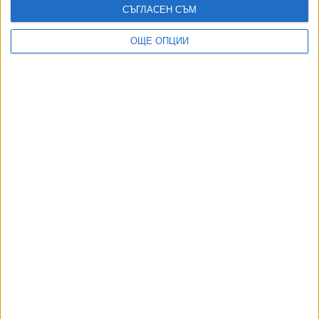
СЪГЛАСЕН СЪМ
04 Авг. 2026
ОЩЕ ОПЦИИ
Украйна нанесе комбиниран удар по Рязан
29 Юли 2026
Украйна порази големи логистични складове
край Петербург
24 Юли 2026
Украински дронове атакуваха масирано
Московска област
20 Юли 2026