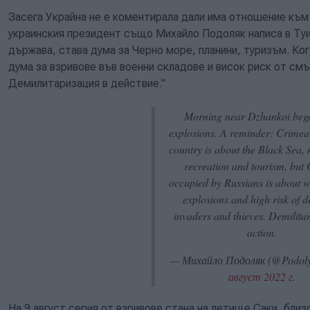
Засега Украйна не е коментирала дали има отношение към
украинския президент също Михайло Подоляк написа в Туи
държава, става дума за Черно море, планини, туризъм. Ког
дума за взривове във военни складове и висок риск от смъ
Демилитаризация в действие."
Morning near Dzhankoi beg
explosions. A reminder: Crimea
country is about the Black Sea,
recreation and tourism, but
occupied by Russians is about 
explosions and high risk of d
invaders and thieves. Demilitar
action.
— Михайло Подоляк (@Podol
август 2022 г.
На 9 август серия от взривове стана на летище Саки, бли