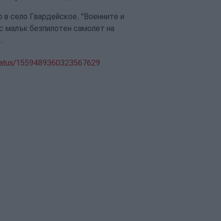
 в село Гвардейское. "Военните и
 с малък безпилотен самолет на
.
/status/1559489360323567629