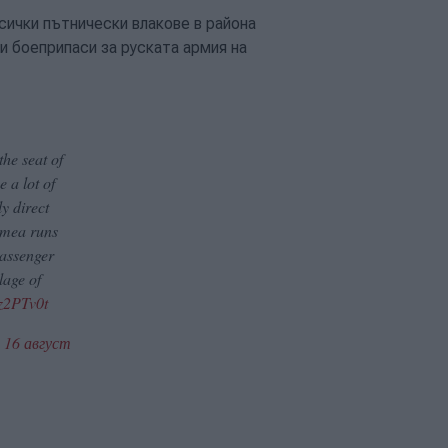
сички пътнически влакове в района
и боеприпаси за руската армия на
he seat of
e a lot of
ly direct
imea runs
passenger
llage of
az2PTv0t
)
16 август