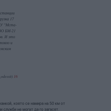
 станции
рузка 17
АУ "Мста-
СЗО БМ-21
ов. И это
тояло и
ымским
odessit)
16
жанкой, която се намира на 50 км от
и служби не могат да го загасят.