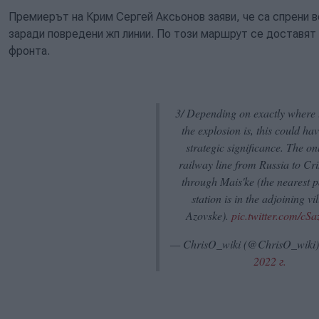
Премиерът на Крим Сергей Аксьонов заяви, че са спрени в
заради повредени жп линии. По този маршрут се доставят 
фронта.
3/ Depending on exactly where t
the explosion is, this could hav
strategic significance. The on
railway line from Russia to Cr
through Mais'ke (the nearest 
station is in the adjoining vi
Azovske).
pic.twitter.com/cS
— ChrisO_wiki (@ChrisO_wiki
2022 г.