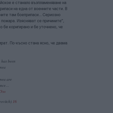
айское е станало възпламеняване на
ипаси на една от военните части. В
ните там боеприпаси... Сериозно
 пожара. Изясняват се причините",
 бе коригирано и бе уточнено, че
ират. По-късно стана ясно, че двама
n has been
imea
imea are
ence…
zOxs
rovitch)
16