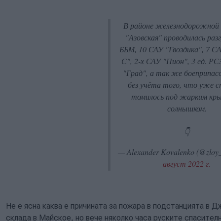
В районе железнодорожной
"Азовская" проводилась разг
ББМ, 10 САУ "Гвоздика", 7 С
С", 2-х САУ "Пион", 3 ед. Р
"Град", а так же боеприпас
без учёта того, что уже с
томилось под жарким кр
солнышком.
👇
— Alexander Kovalenko (@zloy_
август 2022 г.
Не е ясна каква е причината за пожара в подстанцията в Д
склада в Майское, но вече няколко часа руските спасителн