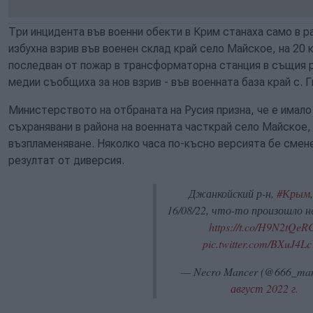
Три инцидента във военни обекти в Крим станаха само в р
избухна взрив във военен склад край село Майское, на 20 
последван от пожар в трансформаторна станция в същия р
медии съобщиха за нов взрив - във военната база край с.
Министерството на отбраната на Русия призна, че е имало
съхранявани в района на военната часткрай село Майское, 
възпламеняване. Няколко часа по-късно версията бе смене
резултат от диверсия.
Джанкойский р-н,
#Крым
16/08/22, что-то произошло 
https://t.co/H9N2tQeR
pic.twitter.com/BXuJ4Lc
— Necro Mancer (@666_ma
август 2022 г.