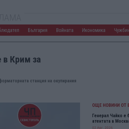
КЛАМА
блюдател
България
Войната
Икономика
Чужби
 в Крим за
сформаторната станция на окупирания
ОЩЕ НОВИНИ ОТ 
Генерал Чайко е 
атентата в Москв
02 Авг. 2026