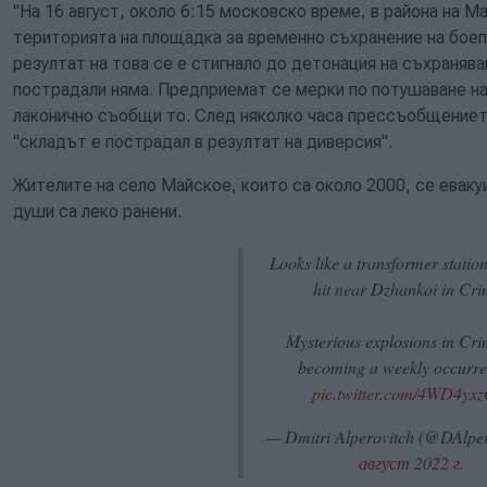
"На 16 август, около 6:15 московско време, в района на М
територията на площадка за временно съхранение на боепр
резултат на това се е стигнало до детонация на съхранява
пострадали няма. Предприемат се мерки по потушаване на
лаконично съобщи то. След няколко часа прессъобщението
"складът е пострадал в резултат на диверсия".
Жителите на село Майское, които са около 2000, се еваку
души са леко ранени.
Looks like a transformer statio
hit near Dzhankoi in Cr
Mysterious explosions in Cr
becoming a weekly occurr
pic.twitter.com/4WD4yx
— Dmitri Alperovitch (@DAlpe
август 2022 г.