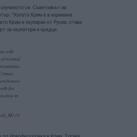
 случилото се. Съветникът на
тър: "Когато Крим е в нормална
ато Крим е окупиран от Русия, става
рт за окупатори и крадци.
an with
 of normal
 mountains,
 Crimea
warehouses
eath for
ization in
yak_M)
16
зо до Новофедоровка в Крим. Тогава