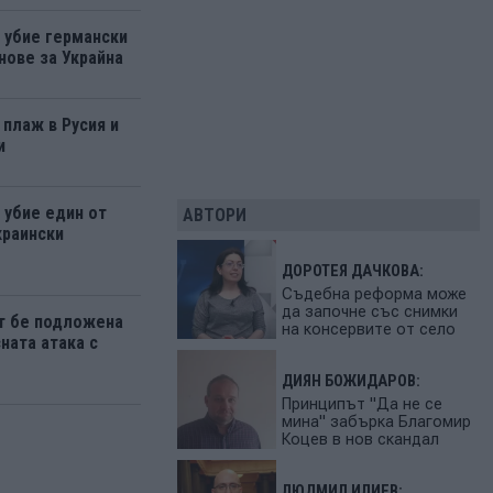
а убие германски
нове за Украйна
 плаж в Русия и
и
 убие един от
АВТОРИ
краински
ДОРОТЕЯ ДАЧКОВА:
Съдебна реформа може
да започне със снимки
т бе подложена
на консервите от село
ната атака с
ДИЯН БОЖИДАРОВ:
Принципът "Да не се
мина" забърка Благомир
Коцев в нов скандал
ЛЮДМИЛ ИЛИЕВ: