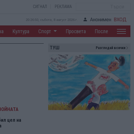
СИГНАЛ
РЕКЛАМА
Анонимен
ВХОД
20:26:51, събота, 8 август 2026 г.
на
Култура
Спорт
Просвета
После
ТУШ
Разгледай всички
ВОЙНАТА
бил цел на
а