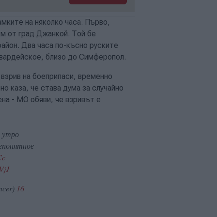
амките на няколко часа. Първо,
км от град Джанкой. Той бе
айон. Два часа по-късно руските
 Гвардейское, близо до Симферопол.
 взрив на боеприпаси, временно
но каза, че става дума за случайно
на - МО обяви, че взривът е
, утро
непонятное
Cc
VjJ
ncer)
16