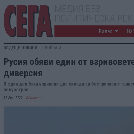
МЕДИЯ БЕЗ
ПОЛИТИЧЕСКА РЕ
Видео
На
ВОДЕЩИ НОВИНИ
ВОЙНАТА
Русия обяви един от взривовете
диверсия
В един ден бяха взривени два склада за боеприпаси и тран
полуостров
16 Авг. 2022
Обновена