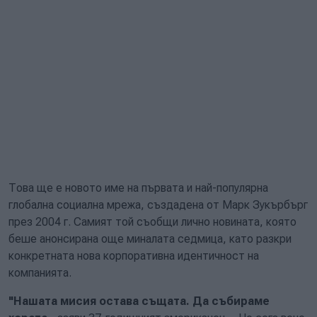
Това ще е новото име на първата и най-популярна
глобална социална мрежа, създадена от Марк Зукърбърг
през 2004 г. Самият той съобщи лично новината, която
беше анонсирана още миналата седмица, като разкри
конкретната нова корпоративна идентичност на
компанията.
"Нашата мисия остава същата. Да събираме