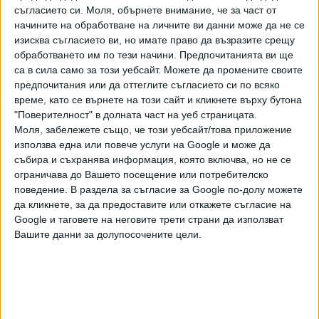
"мета" произлиза от гръцката дума, означаваща
съгласието си.
Моля, обърнете внимание, че за част от
"след".
За мен това символизира факта, че винаги
начините на обработване на личните ви данни може да не се
изисква съгласието ви, но имате право да възразите срещу
можеш да построиш нещо друго, нещо ново, нещо
обработването им по тези начини. Предпочитанията ви ще
следващо", каза още Зукърбърг.
са в сила само за този уебсайт. Можете да промените своите
предпочитания или да оттеглите съгласието си по всяко
Според него новата марка ще отразява фокусирането на
време, като се върнете на този сайт и кликнете върху бутона
компанията към "метавселената", където "човек ще
"Поверителност" в долната част на уеб страницата.
изостави екраните и ще изпита ефекта от присъствието
Моля, забележете също, че този уебсайт/това приложение
си във виртуалната реалност".
използва една или повече услуги на Google и може да
събира и съхранява информация, която включва, но не се
"Научихме много от борбата със социалните
ограничава до Вашето посещение или потребителско
проблеми и живота в затворени платформи
и сега е
поведение. В раздела за съгласие за Google по-долу можете
време да приложим всичко, което научихме за
да кликнете, за да предоставите или откажете съгласие на
изграждането на следващия етап", добави Зукърбърг по
Google и таговете на неговите трети страни да използват
време на годишната конференция на разработчиците.
Вашите данни за долупосочените цели.
"Фейсбук" ще си смени името
Най-голямата социална мрежа
"Фейсбук" планира да промени
името си, съобщи научно-
20 Окт. 2021