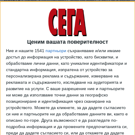
хората
- заяви 37-годишният американец. - Но сега вече
имаме нова пътеводна звезда и искаме да накараме
метавселената да оживее. Имаме и ново име, което
отразява целия спектър на това, което правим, и на
бъдещето, което искаме да изградим. Отсега нататък
ще бъдем първо в метавселената, а не първо във
Ценим вашата поверителност
"Фейсбук".
Ние и нашите 1541
партньори
съхраняваме и/или имаме
Ребрандирането идва в момент, в който компанията
достъп до информация на устройство, като бисквитки, и
понася тежки критики от правни организации и
обработваме лични данни, като уникални идентификатори и
стандартна информация, изпратена от устройство за
регулатори относно своята пазарна мощ, алгоритмични
персонализирана реклама и съдържание, измерване на
решения и политика на злоупотреба в своите платформи.
рекламата и съдържанието, изследване на аудиторията и
От "Фейсбук"/"Мета" поясниха, че промяната няма да
развитие на услуги.
С ваше разрешение ние и партньорите
засегне останалите приложения под шапката на
ни може да използваме точни данни за географско
социалната мрежа - "Инстаграм" и WhatsApp.
позициониране и идентификация чрез сканиране на
устройството. Можете да кликнете, за да дадете съгласието
Логото на "Мета" представлява стилизирана буква "М",
си ние и партньорите ни да обработваме данните ви, както е
напомняща Лентата на Мьобиус.
описано по-горе. Друга възможност е да разгледате по-
подробна информация и да промените предпочитанията си,
"Аз харесвам класическото образование, а думата
преди да дадете съгласието си, или да откажете да дадете