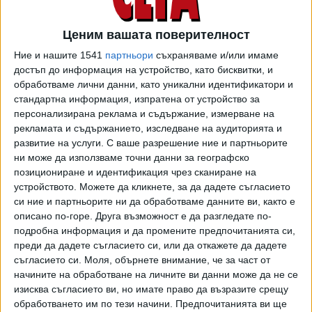
Ценим вашата поверителност
Ние и нашите 1541
партньори
съхраняваме и/или имаме
достъп до информация на устройство, като бисквитки, и
обработваме лични данни, като уникални идентификатори и
стандартна информация, изпратена от устройство за
персонализирана реклама и съдържание, измерване на
рекламата и съдържанието, изследване на аудиторията и
развитие на услуги.
С ваше разрешение ние и партньорите
ни може да използваме точни данни за географско
позициониране и идентификация чрез сканиране на
устройството. Можете да кликнете, за да дадете съгласието
По предложение на другата страна - "Арена ЦСКА"
си ние и партньорите ни да обработваме данните ви, както е
ЕООД, което е еднолична собственост на "ЦСКА-
описано по-горе. Друга възможност е да разгледате по-
София", пък Даниела Асенова заменя Искра Григорова.
подробна информация и да промените предпочитанията си,
Последната е позната като счетоводител на Гриша
преди да дадете съгласието си, или да откажете да дадете
съгласието си.
Моля, обърнете внимание, че за част от
Ганчев и напусна клуба заедно с ловешкия бизнесмен,
начините на обработване на личните ви данни може да не се
прехвърлил семейните си акции на фондацията
изисква съгласието ви, но имате право да възразите срещу
"Национален Фонд за Спорт, Култура, Изкуство и Наука"
обработването им по тези начини. Предпочитанията ви ще
(б. а. - впрочем тази анонсирана публично още в края