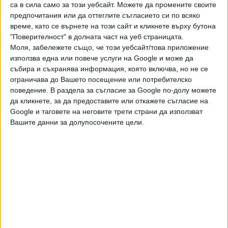
са в сила само за този уебсайт. Можете да промените своите
на април промяна в собствеността на футболния клуб
предпочитания или да оттеглите съгласието си по всяко
все още не е отразена в Търговския регистър)
.
време, като се върнете на този сайт и кликнете върху бутона
"Поверителност" в долната част на уеб страницата.
Останалите двама членове в съвета на директорите на
Моля, забележете също, че този уебсайт/това приложение
"Спортни имоти Българска армия" остават същите като
използва една или повече услуги на Google и може да
при регистрирането на дружеството през февруари 2023
събира и съхранява информация, която включва, но не се
ограничава до Вашето посещение или потребителско
г. - Георги Георгиев от страна на спортното
поведение. В раздела за съгласие за Google по-долу можете
министерство и Ангел Борисов, който е и изп. директор
да кликнете, за да предоставите или откажете съгласие на
от страна на "ЦСКА-София".
Google и таговете на неговите трети страни да използват
Вашите данни за долупосочените цели.
Размерът на капитала се запазва 56 996 000 лв., като
според информацията в Търговския регистър към
днешна дата са внесени 35 622 500 лв. от него. По
договор двете страни трябва участват с по 50% във
формирането му - ММС с апорт на държавния имот в
Борисовата градина, а клубът с парична вноска, равна на
стойността му (28,498 млн. лв.). Предметът на дейност
на смесеното дружество е изграждане на нов стадион на
мястото на вече разрушения "Българска армия" и