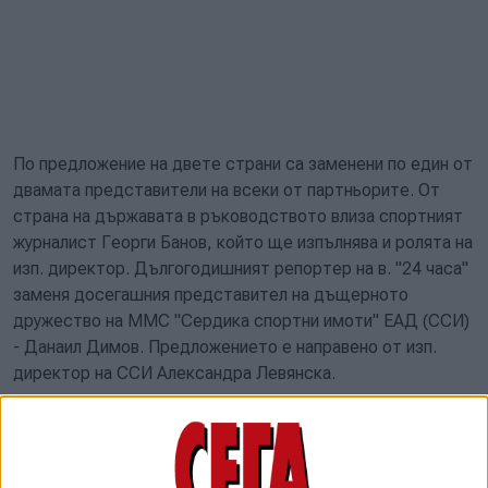
По предложение на двете страни са заменени по един от
двамата представители на всеки от партньорите. От
страна на държавата в ръководството влиза спортният
журналист Георги Банов, който ще изпълнява и ролята на
изп. директор. Дългогодишният репортер на в. "24 часа"
заменя досегашния представител на дъщерното
дружество на ММС "Сердика спортни имоти" ЕАД (ССИ)
- Данаил Димов. Предложението е направено от изп.
директор на ССИ Александра Левянска.