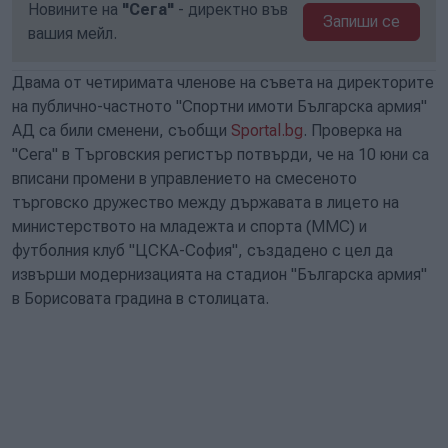
Новините на
"Сега"
- директно във
Запиши се
вашия мейл.
Двама от четиримата членове на съвета на директорите
на публично-частното "Спортни имоти Българска армия"
АД са били сменени, съобщи
Sportal.bg
. Проверка на
"Сега" в Търговския регистър потвърди, че на 10 юни са
вписани промени в управлението на смесеното
търговско дружество между държавата в лицето на
министерството на младежта и спорта (ММС) и
футболния клуб "ЦСКА-София", създадено с цел да
извърши модернизацията на стадион "Българска армия"
в Борисовата градина в столицата.