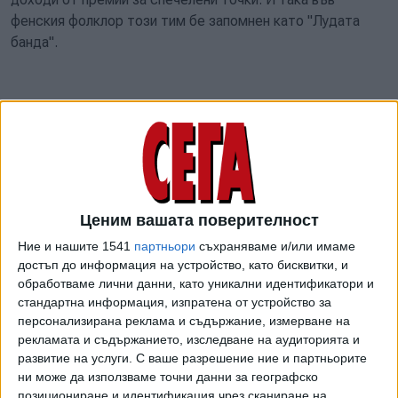
фенския фолклор този тим бе запомнен като "Лудата
банда".
Решението на правителството и протестите
Предвид споменатите примери изказването на министър
Николов не се прие като края на света. Остана обаче
неприятният привкус, че кранчето за отбора бе спряно
така показно бързо - от днес за утре. Което създава
Ценим вашата поверителност
неизвестност пред клуба дали ще може да разчита на
Ние и нашите 1541
партньори
съхраняваме и/или имаме
играчите си до края на сезона, особено на чужденците,
достъп до информация на устройство, като бисквитки, и
защото те ще са в правото си да разтрогнат
обработваме лични данни, като уникални идентификатори и
договорите, ако им бъдат забавени заплатите.
стандартна информация, изпратена от устройство за
персонализирана реклама и съдържание, измерване на
Действително даваните от ТЕЦ "Марица-изток 2" 5 млн.
рекламата и съдържанието, изследване на аудиторията и
лв. за "Берое" са капка в морето на фона на стотиците
развитие на услуги.
С ваше разрешение ние и партньорите
милиони, за които има съмнения и тепърва ще се
ни може да използваме точни данни за географско
позициониране и идентификация чрез сканиране на
установява дали са източени от енергетиката ни. И