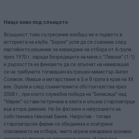
Нищо ново под слънцето
Всъщност това сътресение изобщо не е първото в
историята на клуба. "Берое" успя да се съвземе след
партийното решение за изваждане на отбора от А група
през 1970 г. заради безредиците на мача с "Левски" (1:1)
и дързостта на феновете да се опълчат на намиращия
се на трибуните тогавашен вътрешен министър Ангел
Солаков. Имаше и митарстване в Б и В група в края на ХХ
век. Оцеля и след съмнителните обстоятелства през
2008 г., при които служебна победа на "Беласица" над
"Марек" остави петричани в елита и хлъзна старозагорци
във втора дивизия. Не бе фатално и напускането на
собственика Николай Банев. Напротив - тогава
старозагорски фирми се обединиха и осигуриха
спасяването на отбора, чиито играчи изкарваха основно
доходи от премии за спечелени точки. И така във