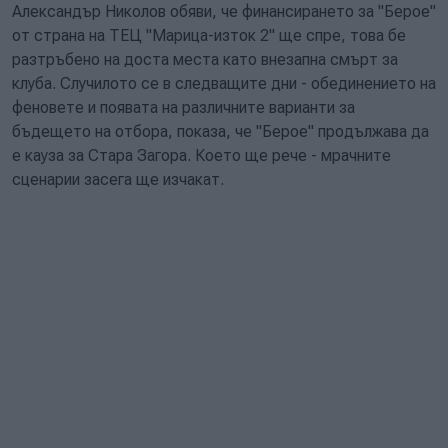
Александър Николов обяви, че финансирането за "Берое"
от страна на ТЕЦ "Марица-изток 2" ще спре, това бе
разтръбено на доста места като внезапна смърт за
клуба. Случилото се в следващите дни - обединението на
феновете и появата на различните варианти за
бъдещето на отбора, показа, че "Берое" продължава да
е кауза за Стара Загора. Което ще рече - мрачните
сценарии засега ще изчакат.