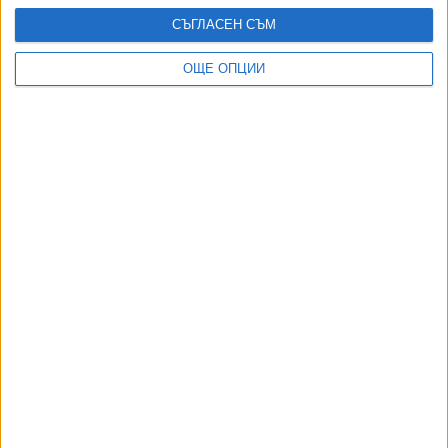
20 Юли 2026
СЪГЛАСЕН СЪМ
ОЩЕ ОПЦИИ
БФС даде професионален лиценз на "Берое"
04 Юни 2026
"Берое" изпадна от Първа лига в рулетката на
последния кръг
22 Май 2026
"Берое" остана без публика заради улучения
рефер
19 Май 2026