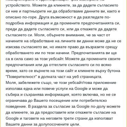
устройството. Можете да кликнете, за да дадете съгласието
можеше да бъде даден малък толеранс за "Берое" от 5
си ние и партньорите ни да обработваме данните ви, както е
месеца, през които да бъде завършен нормално
описано по-горе. Друга възможност е да разгледате по-
сезонът. Затова и бяха протестите в Стара Загора на 28
подробна информация и да промените предпочитанията си,
декември, когато стотици фенове излязоха в центъра и
преди да дадете съгласието си, или да откажете да дадете
поискаха издръжката да не бъде прекратена незабавно.
съгласието си.
Моля, обърнете внимание, че за част от
начините на обработване на личните ви данни може да не се
Иначе, както на всички непредубедени, така и на
изисква съгласието ви, но имате право да възразите срещу
феновете на отбора е ясно, че самото решение от 2011
обработването им по тези начини. Предпочитанията ви ще
г. за държавна издръжка за "Берое" бе PR ход на
са в сила само за този уебсайт. Можете да промените своите
предпочитания или да оттеглите съгласието си по всяко
тогавашния премиер Бойко Борисов. И точно като ход,
време, като се върнете на този сайт и кликнете върху бутона
противоречащ на нормалните икономически практики,
"Поверителност" в долната част на уеб страницата.
беше обречен на отмяна в даден момент. Още повече че
Моля, забележете също, че този уебсайт/това приложение
срещу налети в клуба (поне) 60-70 млн. лв. за изминалите
използва една или повече услуги на Google и може да
10 години равносметката е скромна - купа и суперкупа на
събира и съхранява информация, която включва, но не се
България (2013 г.), второ място (2015 г.) и трето място
ограничава до Вашето посещение или потребителско
(2016 г.). И на практика нищо съществено в последните
поведение. В раздела за съгласие за Google по-долу можете
да кликнете, за да предоставите или откажете съгласие на
6 години.
Google и таговете на неговите трети страни да използват
Вашите данни за долупосочените цели.