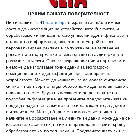
заболяване е вече в твърде напреднал стадий. Според
някои информации той е вече на палиативни грижи,
Ценим вашата поверителност
каквито се полагат на пациенти с потенциално
Ние и нашите 1541
партньори
съхраняваме и/или имаме
животозастрашаващи заболявания или състояния в края
достъп до информация на устройство, като бисквитки, и
на живота им.
обработваме лични данни, като уникални идентификатори и
стандартна информация, изпратена от устройство за
В Бразилия вече отправят молитви за здравето на Краля
персонализирана реклама и съдържание, измерване на
на футбола. Бившият му клуб "Сантос" излезе със
рекламата и съдържанието, изследване на аудиторията и
съобщение: "Целият свят е с теб и ти желае най-
развитие на услуги.
С ваше разрешение ние и партньорите
ни може да използваме точни данни за географско
доброто."
позициониране и идентификация чрез сканиране на
устройството. Можете да кликнете, за да дадете съгласието
А френският национал Килиан Мбапе, който в последните
си ние и партньорите ни да обработваме данните ви, както е
години демонстрира приятелството си с Пеле, написа в
описано по-горе. Друга възможност е да разгледате по-
"Туитър": "Молете се за Краля!".
подробна информация и да промените предпочитанията си,
преди да дадете съгласието си, или да откажете да дадете
Снощи на кулите близнаци "Ал Джабер" в Лусаил (Катар)
съгласието си.
Моля, обърнете внимание, че за част от
бяха прожектирани ликът на Пеле и бразилският
начините на обработване на личните ви данни може да не се
национален флаг с надпис - "Оздравявай бързо!".
изисква съгласието ви, но имате право да възразите срещу
обработването им по тези начини. Предпочитанията ви ще