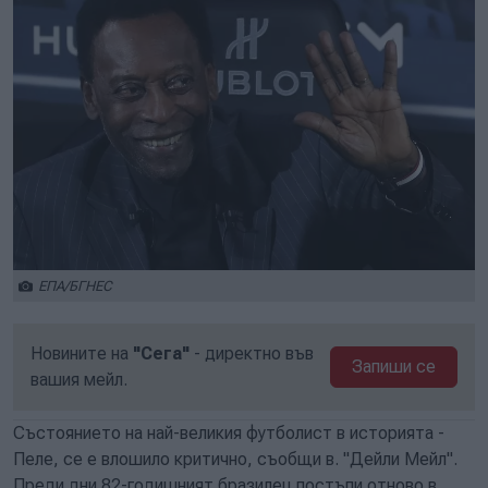
ЕПА/БГНЕС
Новините на
"Сега"
- директно във
Запиши се
вашия мейл.
Състоянието на най-великия футболист в историята -
Пеле, се е влошило критично, съобщи в. "Дейли Мейл".
Преди дни 82-годишният бразилец постъпи отново в