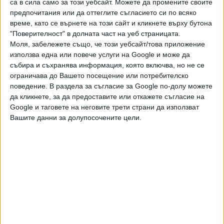
'Get well soon' message for Pele
са в сила само за този уебсайт. Можете да промените своите
is projected on building in Qatar
предпочитания или да оттеглите съгласието си по всяко
The iconic Al Jaber Twin Towers in
време, като се върнете на този сайт и кликнете върху бутона
Lusail, lit up with an image of Pele
"Поверителност" в долната част на уеб страницата.
and the the Brazil flag on Friday as
YouTube
Моля, забележете също, че този уебсайт/това приложение
the global superstar continues his
използва една или повече услуги на Google и може да
stay at a Sao...
Пеле е единственият футболист в историята на футбола,
събира и съхранява информация, която включва, но не се
ограничава до Вашето посещение или потребителско
който е ставал три пъти световен шампион.
поведение. В раздела за съгласие за Google по-долу можете
да кликнете, за да предоставите или откажете съгласие на
Последвайте ни и в
Google и таговете на неговите трети страни да използват
Вашите данни за долупосочените цели.
Ако искате да подкрепите независимата
и качествена журналистика в “Сега”,
можете да направите дарение през
PayPal
,
,
Ключови думи:
Пеле
Бразилия
футбол