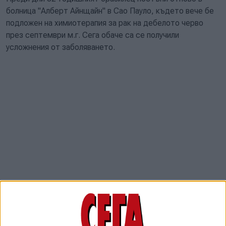
болница "Алберт Айнщайн" в Сао Пауло, където вече бе
подложен на химиотерапия за рак на дебелото черво
през септември м.г. Сега обаче са се получили
усложнения от заболяването.
От болницата твърдят, че състоянието на Пеле е
стабилно и той е лекуван от респираторна инфекция.
Бразилски медии обаче твърдят, че основното му