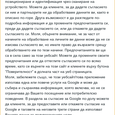
институции".
позициониране и идентификация чрез сканиране на
устройството. Можете да кликнете, за да дадете съгласието
През 60-те години федералното правителство до голяма
си ние и партньорите ни да обработваме данните ви, както е
степен заменя традиционните проекти за ново
описано по-горе. Друга възможност е да разгледате по-
подробна информация и да промените предпочитанията си,
строителство с модернистични и бруталистични, отчита
преди да дадете съгласието си, или да откажете да дадете
Тръмп. Федерална архитектура понякога впечатлява
съгласието си.
Моля, обърнете внимание, че за част от
архитектурния елит, но не и американския народ, на
начините на обработване на личните ви данни може да не се
когото сградите са предназначени да служат, смята той.
изисква съгласието ви, но имате право да възразите срещу
обработването им по тези начини. Предпочитанията ви ще
В изпълнителната заповед на Тръмп се дава
са в сила само за този уебсайт. Можете да промените своите
определение на "класическа архитектура": това е
предпочитания или да оттеглите съгласието си по всяко
архитектурната традиция, извлечена от формите,
време, като се върнете на този сайт и кликнете върху бутона
принципите и речника на архитектурата на гръцката и
"Поверителност" в долната част на уеб страницата.
римската античност и по-късно развита и разширена от
Моля, забележете също, че този уебсайт/това приложение
използва една или повече услуги на Google и може да
такива ренесансови архитекти като Алберти,
събира и съхранява информация, която включва, но не се
Брунелески, Микеланджело и Паладио; такива майстори
ограничава до Вашето посещение или потребителско
на Просвещението като Робърт Адам, Джон Соан и
поведение. В раздела за съгласие за Google по-долу можете
Кристофър Рен; такива архитекти от 19-ти век като
да кликнете, за да предоставите или откажете съгласие на
Бенджамин Хенри Латроуб, Робърт Милс и Томас У.
Google и таговете на неговите трети страни да използват
Уолтър; и такива практикуващи от 20-ти век като
Вашите данни за долупосочените цели.