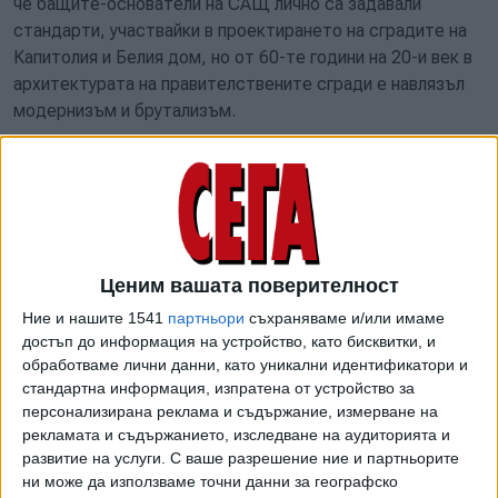
че бащите-основатели на САЩ лично са задавали
стандарти, участвайки в проектирането на сградите на
Капитолия и Белия дом, но от 60-те години на 20-и век в
архитектурата на правителствените сгради е навлязъл
модернизъм и брутализъм.
"Президентът Джордж Вашингтон и държавният
секретар Томас Джеферсън съзнателно моделират най-
важните сгради във Вашингтон по класическата
архитектура на древна Атина и Рим. Под ръководството
и следвайки визията на тези двама основатели, Пиер
Ценим вашата поверителност
Шарл л'Енфан проектира столицата на нацията като
класически град", напомня Тръмп и добавя: "Те се
Ние и нашите 1541
партньори
съхраняваме и/или имаме
стремят да използват класическата архитектура, за да
достъп до информация на устройство, като бисквитки, и
обработваме лични данни, като уникални идентификатори и
свържат визуално нашата съвременна Република с
стандартна информация, изпратена от устройство за
предшествениците на демокрацията в класическата
персонализирана реклама и съдържание, измерване на
античност, напомняйки на гражданите не само за
рекламата и съдържанието, изследване на аудиторията и
техните права, но и за техните отговорности в
развитие на услуги.
С ваше разрешение ние и партньорите
поддържането и увековечаването на нейните
ни може да използваме точни данни за географско