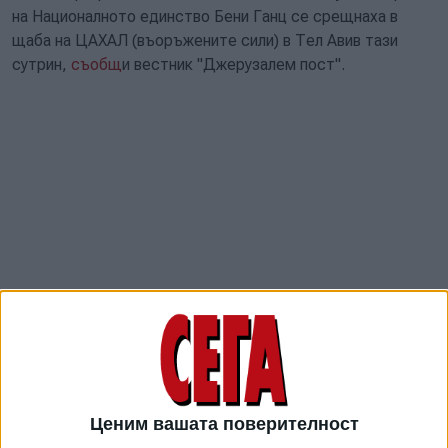
на Националното единство Бени Ганц се срещнаха в
щаба на ЦАХАЛ (въоръжените сили) в Тел Авив тази
сутрин,
съобщ
и вестник "Джерузалем пост".
Като част от споразумението Ганц и съпартиецът му
Гади Айзенкот ще положат клетва като министри и ще
се присъединят към военния кабинет заедно с Нетаняху
Ценим вашата поверителност
и министъра на отбраната Йоав Галант.