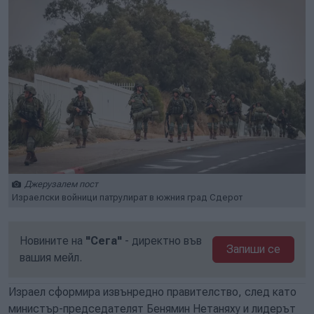
Джерузалем пост
Израелски войници патрулират в южния град Сдерот
Новините на
"Сега"
- директно във
Запиши се
вашия мейл.
Израел сформира извънредно правителство, след като
министър-председателят Бенямин Нетаняху и лидерът