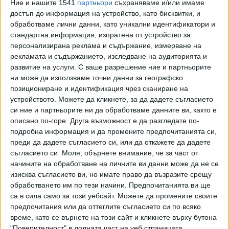
Ние и нашите 1541
партньори
съхраняваме и/или имаме
достъп до информация на устройство, като бисквитки, и
В Израел широко се призовава за създаване на
обработваме лични данни, като уникални идентификатори и
извънредно правителство, след като Нетаняху обяви
стандартна информация, изпратена от устройство за
война на "Хамас" в събота след масираната му атака
персонализирана реклама и съдържание, измерване на
срещу Израел.
рекламата и съдържанието, изследване на аудиторията и
развитие на услуги.
С ваше разрешение ние и партньорите
Към Ганц веднага се присъединиха лидерът на
ни може да използваме точни данни за географско
опозицията Яир Лапид и лидерът на "Израел е нашият
позициониране и идентификация чрез сканиране на
дом" Авигдор Либерман, които заявиха, че са готови да
устройството. Можете да кликнете, за да дадете съгласието
влязат в извънредно правителство. Членовете на
си ние и партньорите ни да обработваме данните ви, както е
коалицията също изразиха подкрепа за този ход.
описано по-горе. Друга възможност е да разгледате по-
подробна информация и да промените предпочитанията си,
Една от спорните точки е предложеният от Ганц военен
преди да дадете съгласието си, или да откажете да дадете
кабинет, който ще включва Нетаняху, Галант и още
съгласието си.
Моля, обърнете внимание, че за част от
начините на обработване на личните ви данни може да не се
двама представители на коалицията заедно с Ганц и
изисква съгласието ви, но имате право да възразите срещу
Айзенкот, които са бивши началници на щабовете на
обработването им по тези начини. Предпочитанията ви ще
ЦАХАЛ.
са в сила само за този уебсайт. Можете да промените своите
предпочитания или да оттеглите съгласието си по всяко
Последвайте ни и в
време, като се върнете на този сайт и кликнете върху бутона
"Поверителност" в долната част на уеб страницата.