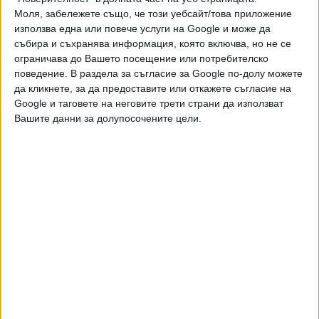
Моля, забележете също, че този уебсайт/това приложение
Ако искате да подкрепите независимата
използва една или повече услуги на Google и може да
и качествена журналистика в “Сега”,
събира и съхранява информация, която включва, но не се
можете да направите дарение през
ограничава до Вашето посещение или потребителско
PayPal
поведение. В раздела за съгласие за Google по-долу можете
да кликнете, за да предоставите или откажете съгласие на
,
Ключови думи:
Израел
извънредно правителство
Google и таговете на неговите трети страни да използват
Вашите данни за долупосочените цели.
Още новини по темата
Газа погреба над сто убити преди 3 години
05 Авг. 2026
България иска обяснения от Кипър и Румъния
за самолета, кацнал спешно в Бургас