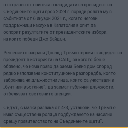
отстранен от списъка с кандидати за президент на
Съединените щати през 2024 г. поради ролята му в
събитията от 6 януари 2021 г., когато негови
поддръжници нахлуха в Капитолия в опит да
оспорят резултатите от президентските избори,
на които победи Джо Байдън.
Решението направи Доналд Тръмп първият кандидат за
президент в историята на САЩ, за когото беше
обявено, че няма право да заема Белия дом според
рядко използвана конституционна разпоредба, която
забранява на длъжностни лица, които са участвали в
„бунт или въстание“, да заемат публични длъжности,
отбелязват световните агенции.
Съдът, с малка разлика от 4-3, установи, че Тръмп е
имал съществена роля „в подбуждането на насилие
срещу правителството на Съединените щати“.