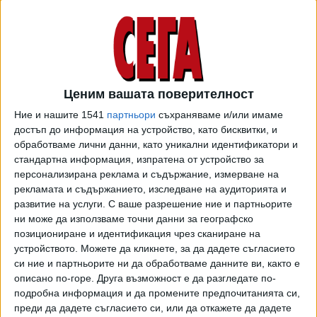
Ценим вашата поверителност
Ние и нашите 1541
партньори
съхраняваме и/или имаме
достъп до информация на устройство, като бисквитки, и
обработваме лични данни, като уникални идентификатори и
стандартна информация, изпратена от устройство за
персонализирана реклама и съдържание, измерване на
рекламата и съдържанието, изследване на аудиторията и
развитие на услуги.
С ваше разрешение ние и партньорите
Решението на съда се отнася само за първичните
ни може да използваме точни данни за географско
избори на републиканците в Колорадо на 5 март, но
позициониране и идентификация чрез сканиране на
то вероятно ще повлияе и на позицията на Тръмп на
устройството. Можете да кликнете, за да дадете съгласието
общите избори на 5 ноември. Самият щат не е от
си ние и партньорите ни да обработваме данните ви, както е
решаващите в надпреварата за президент - Тръмп
описано по-горе. Друга възможност е да разгледате по-
подробна информация и да промените предпочитанията си,
загуби там през 2016 г., когато стана президент.
преди да дадете съгласието си, или да откажете да дадете
Положението ще стана сериозно, ако останалите щати