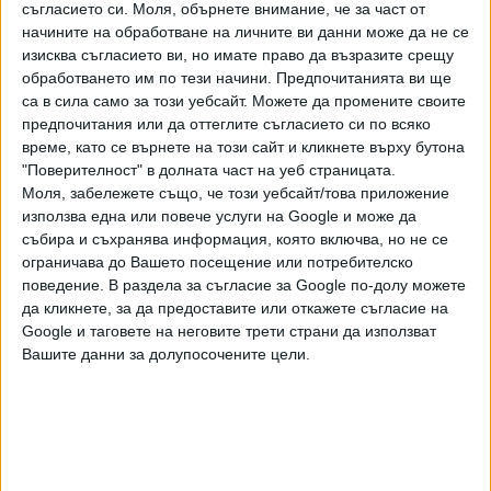
съгласието си.
Моля, обърнете внимание, че за част от
също го отстранят от бюлетините.
начините на обработване на личните ви данни може да не се
изисква съгласието ви, но имате право да възразите срещу
Кампанията на Тръмп нарече решението на съда
обработването им по тези начини. Предпочитанията ви ще
погрешно и недемократично. Тя заяви, че ще го обжалва
са в сила само за този уебсайт. Можете да промените своите
пред Върховния съд на САЩ.
предпочитания или да оттеглите съгласието си по всяко
време, като се върнете на този сайт и кликнете върху бутона
"Поверителност" в долната част на уеб страницата.
Няколко предишни опита за отстраняване на Тръмп от
Моля, забележете също, че този уебсайт/това приложение
изборите в други щати се провалиха.
използва една или повече услуги на Google и може да
събира и съхранява информация, която включва, но не се
Последвайте ни и в
ограничава до Вашето посещение или потребителско
поведение. В раздела за съгласие за Google по-долу можете
да кликнете, за да предоставите или откажете съгласие на
Ако искате да подкрепите независимата
Google и таговете на неговите трети страни да използват
и качествена журналистика в “Сега”,
Вашите данни за долупосочените цели.
можете да направите дарение през
PayPal
Ключови думи:
Доналд Тръмп