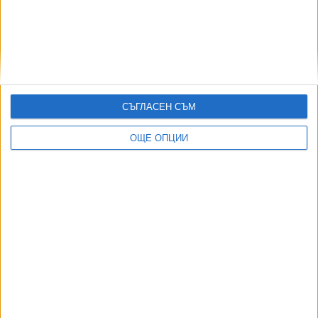
Индия се отказа от сделката за изтребители Су-57Е от
Русия
06 Авг. 2026
Иран и Оман договориха отварянето на Ормузкия проток
05 Авг. 2026
Румъния спасява АЕЦ с взривове в Дунав
СЪГЛАСЕН СЪМ
03 Авг. 2026
ОЩЕ ОПЦИИ
ТУШ
Разгледай всички