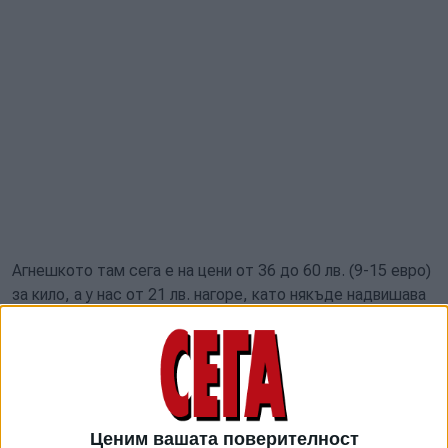
Агнешкото там сега е на цени от 36 до 60 лв. (9-15 евро)
за кило, а у нас от 21 лв. нагоре, като някъде надвишава
27. 20 яйца у нас излизат 5-6 лв., а в Гърция - 6-7 лв.
Килограм козунак у нас в най-добрия случай е 9 лв., а при
съседите към 6 евро (12 лв.).
Марулите са на едни цени - по около 1,20 лв. бройката,
същото донякъде важи и за краставиците. Доматите у
Ценим вашата поверителност