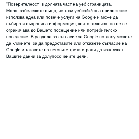
"Поверителност" в долната част на уеб страницата.
Последвайте ни и в
Моля, забележете също, че този уебсайт/това приложение
използва една или повече услуги на Google и може да
събира и съхранява информация, която включва, но не се
Ако искате да подкрепите независимата
ограничава до Вашето посещение или потребителско
и качествена журналистика в “Сега”,
поведение. В раздела за съгласие за Google по-долу можете
можете да направите дарение през
PayPal
да кликнете, за да предоставите или откажете съгласие на
Google и таговете на неговите трети страни да използват
Вашите данни за долупосочените цели.
,
,
,
,
Ключови думи:
Великден
агнешко
козунак
яйца
Гърция
Още новини по темата
Франция призова 30 000 души да не излизат
заради пожар в рисков склад
02 Авг. 2026