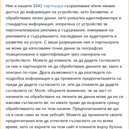
нас обаче са по-скъпи и излизат по около 5 лв. килото, а
Ние и нашите 1541
партньори
съхраняваме и/или имаме
там - 1,50 евро (3 лв.). Картофите пък са почти на
достъп до информация на устройство, като бисквитки, и
еднакви цени - у нас около 1,50 лв., а там към 0,80 евро
обработваме лични данни, като уникални идентификатори и
(1,60 лв.).
стандартна информация, изпратена от устройство за
персонализирана реклама и съдържание, измерване на
При бирата у съседите разходите са доста по-високи. 2
рекламата и съдържанието, изследване на аудиторията и
л пиво там излиза към 7 лв., а у нас минаваме с 3-4 лв. или
развитие на услуги.
С ваше разрешение ние и партньорите
двойно по-малко.
ни може да използваме точни данни за географско
позициониране и идентификация чрез сканиране на
Според публикация във в. „Катимерини“ от днес
устройството. Можете да кликнете, за да дадете съгласието
предстоящият Великден ще струва на южните съседи
си ние и партньорите ни да обработваме данните ви, както е
описано по-горе. Друга възможност е да разгледате по-
от 13 до 19 на сто повече от миналата година. У нас пък
подробна информация и да промените предпочитанията си,
поскъпването само на агнешкото е поне с една четвърт,
преди да дадете съгласието си, или да откажете да дадете
а за козунаците се цитират и двойно по-високи цени.
съгласието си.
Моля, обърнете внимание, че за част от
Отчитайки обаче много по-ниските доходи на
начините на обработване на личните ви данни може да не се
мнозинството хора в България, при сравнително еднакви
изисква съгласието ви, но имате право да възразите срещу
цени с Гърция, нашата трапеза излиза доста по-скъпа.
обработването им по тези начини. Предпочитанията ви ще
Минималната заплата в Гърция е 774 евро (1509 лв.), а у
са в сила само за този уебсайт. Можете да промените своите
предпочитания или да оттеглите съгласието си по всяко
нас - 710 лв. или над 2 пъти по-малка.
време, като се върнете на този сайт и кликнете върху бутона