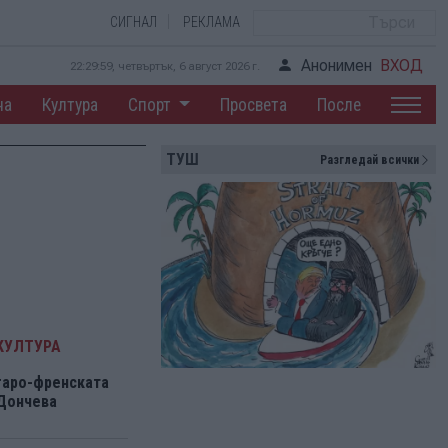
СИГНАЛ
РЕКЛАМА
Анонимен
ВХОД
22:30:00, четвъртък, 6 август 2026 г.
на
Култура
Спорт
Просвета
После
ТУШ
Разгледай всички
КУЛТУРА
гаро-френската
 Дончева