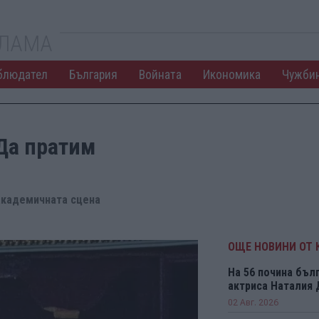
КЛАМА
блюдател
България
Войната
Икономика
Чужби
Да пратим
 академичната сцена
ОЩЕ НОВИНИ ОТ 
На 56 почина бъл
актриса Наталия
02 Авг. 2026