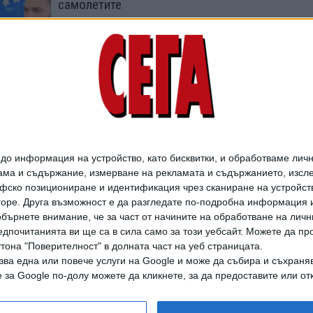
самолетите
20 Юли 2026
МВР пусна, но после
пак задържа
областния лидер на
ДПС-Бургас
15 Юли 2026
о информация на устройство, като бисквитки, и обработваме личн
ма и съдържание, измерване на рекламата и съдържанието, изслед
фско позициониране и идентификация чрез сканиране на устройство
-горе. Друга възможност е да разгледате по-подробна информация 
бърнете внимание, че за част от начините на обработване на личн
дпочитанията ви ще са в сила само за този уебсайт. Можете да пр
утона "Поверителност" в долната част на уеб страницата.
зва една или повече услуги на Google и може да събира и съхраня
дането на цели или части от текста или изображенията става след из
за Google по-долу можете да кликнете, за да предоставите или отк
АРХИВ НА В. СЕГА
ЗА НАС
РЕКЛАМА
УСЛОВИЯ ЗА ПОЛЗВАНЕ
КОНТА
© 1997-2026, СЕГА ЕАД