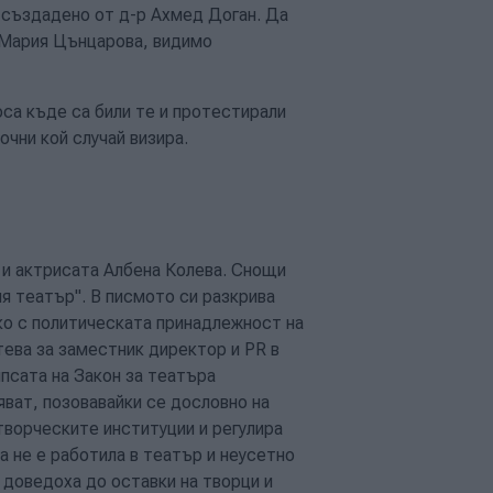
, създадено от д-р Ахмед Доган. Да
д Мария Цънцарова, видимо
са къде са били те и протестирали
очни кой случай визира.
 и актрисата Албена Колева. Снощи
ия театър". В писмото си разкрива
яко с политическата принадлежност на
тева за заместник директор и PR в
псата на Закон за театъра
ват, позовавайки се дословно на
творческите институции и регулира
 не е работила в театър и неусетно
 доведоха до оставки на творци и