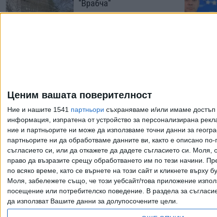
"Врабча"
22 Юли 2026
МВР пак пусна на
свобода шефа на ДПС-
Бургас
Ценим вашата поверителност
16 Юли 2026
Ние и нашите 1541
партньори
съхраняваме и/или имаме достъп д
информация, изпратена от устройство за персонализирана рекла
ние и партньорите ни може да използваме точни данни за геогра
Още по темата
партньорите ни да обработваме данните ви, както е описано по
съгласието си, или да откажете да дадете съгласието си.
Моля, о
право да възразите срещу обработването им по тези начини. Пре
по всяко време, като се върнете на този сайт и кликнете върху б
Моля, забележете също, че този уебсайт/това приложение изпол
Всички права запазени. Възпроизвеж
посещение или потребителско поведение. В раздела за съгласие 
да използват Вашите данни за долупосочените цели.