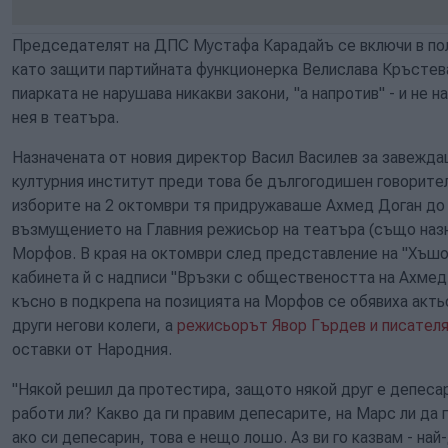
Председателят на ДПС Мустафа Карадайъ се включи в пол
като защити партийната функционерка Велислава Кръстева 
пиарката не нарушава никакви закони, "а напротив" - и не 
нея в театъра.
Назначената от новия директор Васил Василев за завежд
културния институт преди това бе дългогодишен говорител
изборите на 2 октомври тя придружаваше Ахмед Доган до
възмущението на Главния режисьор на театъра (също наз
Морфов. В края на октомври след представление на "Хъш
кабинета й с надписи "Връзки с обществеността на Ахмед 
късно в подкрепа на позицията на Морфов се обявиха акт
други негови колеги, а
режисьорът Явор Гърдев и писател
оставки от Народния.
"Някой решил да протестира, защото някой друг е депесар
работи ли? Какво да ги правим депесарите, на Марс ли да 
ако си депесарин, това е нещо лошо. Аз ви го казвам - на