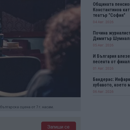
Общината пенсио
Константинов кат
театър "София"
04 Авг. 2026
Почина журналист
Димитър Шумнал
05 Авг. 2026
И България влезе 
песента от финал
01 Авг. 2026
Бандерас: Инфарк
хубавото, което 
06 Авг. 2026
ългарска сцена от 7 г. насам.
Запиши се