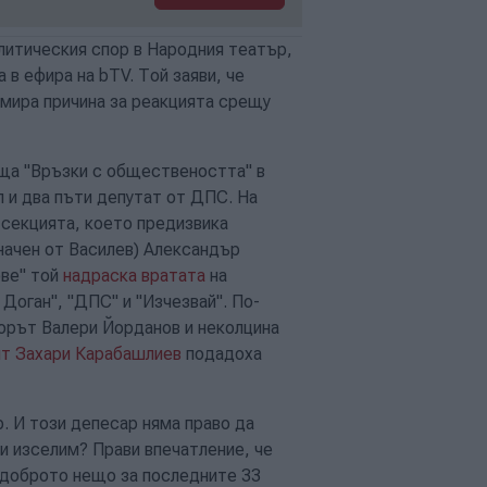
итическия спор в Народния театър,
в ефира на bTV. Той заяви, че
намира причина за реакцията срещу
аща "Връзки с обществеността" в
 и два пъти депутат от ДПС. На
 секцията, което предизвика
начен от Василев) Александър
ове" той
надраска вратата
на
Доган", "ДПС" и "Изчезвай". По-
ьорът Валери Йорданов и неколцина
ят Захари Карабашлиев
подадоха
. И този депесар няма право да
ги изселим? Прави впечатление, че
й-доброто нещо за последните 33