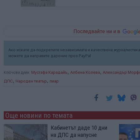
записи от камери.
Последвайте ни и в
Ако искате да подкрепите независимата и качествена журналистика 
можете да направите дарение през PayPal
,
,
Ключови думи:
Мустафа Карадайъ
Албена Колева
Александър Морф
,
,
ДПС
Народен театър
пиар
Още новини по темата
Кабинетът даде 10 дни
на ДПС да напусне