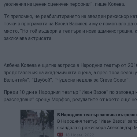
уволнения на ценен сценичен персонал", пише Колева.
Тя припомня, че реабилитирането на звезден режисьор к
точки в програмата на Васил Василев и му е помогнало да 
място. "Но той въдвори в театъра и нова администрация, 
заключава актрисата.
Албена Колева е щатна актриса в Народния театър от 2010 
представления на академичната сцена, а през този сезон 
Валънтайн", "Двубой", "Чудесна неделя за Creve Coeur".
Преди 10 дни в Народния театър "Иван Вазов" по заповед
разследване" срещу Морфов, резулатите от което още не 
В Народния театър започна вътреш
В Народния театър "Иван Вазов" зап
скандала с режисьора Александър М
Кръстева. Ще бъдат изискани писмен
18 Ноем. 2022