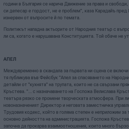
години в България се нарича Движение за права и свободи
си депесар е гордост, не е проблем", каза Карадайъ пре
изнервен от въпросите й по темата.
Политикът нападна актьорите от Народния театър с въпро
ли са, когато е нарушавана Конституцията. Той обаче не ут
АПЕЛ
Междувременно в скандала за първата ни сцена се включи
тя публикува във Фейсбук "Апел за спасяването на Народн
детайли от "кухнята" на трупата, които не са свързани пр
Кръстева. "... с назначаването на Госпожа Велислава Кръс
театъра рязко се промени творческата атмосфера. При ли
новоназначеният Директор и неговата заместничка управля
Трудовия кодекс, който в голяма степен е неприложим за 
основно дейността на администрацията. Госпожа Кръстева
започна да прокарва взаимоотношения, които много бързо