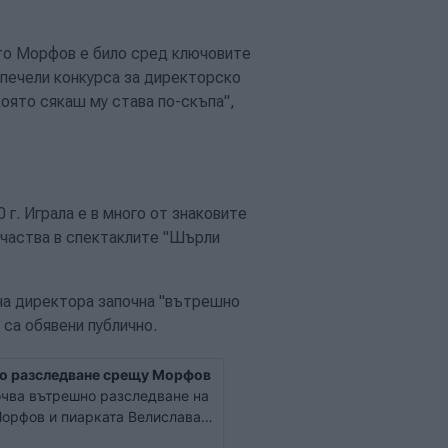
ато Морфов е било сред ключовите
спечели конкурса за директорско
която сякаш му става по-скъпа",
г. Играла е в много от знаковите
участва в спектаклите "Шърли
 на директора започна "вътрешно
са обявени публично.
но разследване срещу Морфов
очва вътрешно разследване на
орфов и пиарката Велислава
и обяснения от служители и