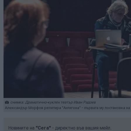
снимка: Драматично-куклен театър Иван Радоев
Александър Морфов репетира "Антигона" - първата му постановка на б
Новините на
"Сега"
- директно във вашия мейл.