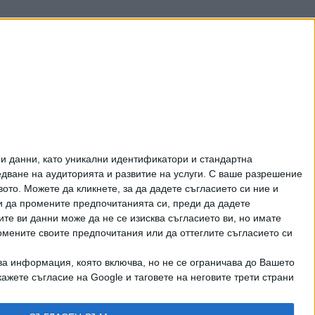
и данни, като уникални идентификатори и стандартна
ване на аудиторията и развитие на услуги.
С ваше разрешение
то. Можете да кликнете, за да дадете съгласието си ние и
и да промените предпочитанията си, преди да дадете
ите ви данни може да не се изисква съгласието ви, но имате
омените своите предпочитания или да оттеглите съгласието си
ва информация, която включва, но не се ограничава до Вашето
рично писмено разрешение на СЕГА АД
ажете съгласие на Google и таговете на неговите трети страни
КТИ