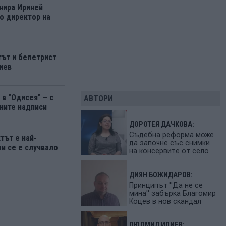
нира Ириней
о директор на
ът и белетрист
иев
в "Одисея" – с
АВТОРИ
ните надписи
ДОРОТЕЯ ДАЧКОВА:
Съдебна реформа може
тът е най-
да започне със снимки
ми се е случвало
на консервите от село
ДИЯН БОЖИДАРОВ:
Принципът "Да не се
мина" забърка Благомир
Коцев в нов скандал
ЛЮДМИЛ ИЛИЕВ: