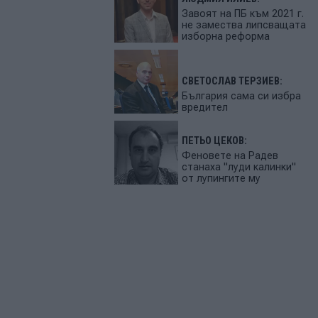
Завоят на ПБ към 2021 г.
не замества липсващата
изборна реформа
СВЕТОСЛАВ ТЕРЗИЕВ:
България сама си избра
вредител
ПЕТЬО ЦЕКОВ:
Феновете на Радев
станаха "луди калинки"
от лупингите му