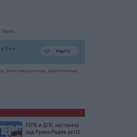
в “Сега”,
,
,
,
ов
Велислава Кръстева
Васил Василев
ГЕРБ и ДПС застанаха
зад Румен Радев за US