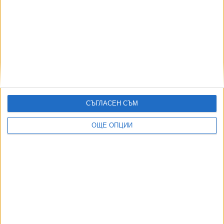
Предизборните дарения за ПП-ДБ, АПС и ИТН
паднаха драматично
17 Апр. 2026
Девет от водачите на ИТН са подсигурени с две
СЪГЛАСЕН СЪМ
листи
17 Март 2026
ОЩЕ ОПЦИИ
Още по темата
ОЩЕ НОВИНИ ОТ БЪЛГАРИЯ
НОИ обяви нови промени при осигуровките