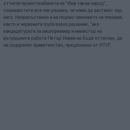
оттегля проектокабинета на "Има такъв народ",
социалистите все пак решиха, че няма да застанат зад
него. Неприсъствено и на подпис членовете на пленума,
както и червената група взеха решение, "ако
кандидатурата за вицепремиер и министър на
вътрешните работи Петър Илиев не бъде оттеглен, да
не подкрепят правителство, предложено от ИТН".