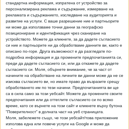
стандартна информация, изпратена от устройство за
проектокабинета на ИТН. И не само заради Петър Илиев
персонализирана реклама и съдържание, измерване на
и неяснотите около други кандидат-министри. Причината
рекламата и съдържанието, изследване на аудиторията и
е,
че очевидно зад този кабинет не може да се
развитие на услуги.
С ваше разрешение ние и партньорите
състави мнозинство, което да не зависи от ГЕРБ
ни може да използваме точни данни за географско
позициониране и идентификация чрез сканиране на
или ДПС
. Без това за нито една от точките, по които се
устройството. Можете да кликнете, за да дадете съгласието
споразумяхме с ИТН, няма гаранция за изпълнение.
си ние и партньорите ни да обработваме данните ви, както е
Напротив - сигурно е, че много от тях ще останат само
описано по-горе. Друга възможност е да разгледате по-
на думи".
подробна информация и да промените предпочитанията си,
преди да дадете съгласието си, или да откажете да дадете
Против се обяви и говорителят на служебния кабинет и
съгласието си.
Моля, обърнете внимание, че за част от
член на Националния съвет на левицата Антон Кутев.
начините на обработване на личните ви данни може да не се
изисква съгласието ви, но имате право да възразите срещу
обработването им по тези начини. Предпочитанията ви ще
са в сила само за този уебсайт. Можете да промените своите
Ще гласувам "против" БСП да подкрепи
предпочитания или да оттеглите съгласието си по всяко
проектокабинета на ИТН. И не само заради Петър Илиев
време, като се върнете на този сайт и кликнете върху бутона
"Поверителност" в долната част на уеб страницата.
и неяснотите около други...
Моля, забележете също, че този уебсайт/това приложение
Posted by
Krum Zarkov
on
Tuesday, August 10, 2021
използва една или повече услуги на Google и може да