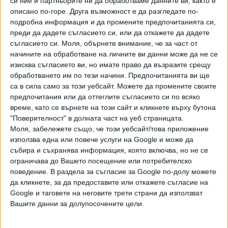
си ние и партньорите ни да обработваме данните ви, както е
описано по-горе. Друга възможност е да разгледате по-
НЕЯСНОТИ И ОПАСЕНИЯ
подробна информация и да промените предпочитанията си,
преди да дадете съгласието си, или да откажете да дадете
“Не можем да отговорим как ще гласуват хора под
съгласието си.
Моля, обърнете внимание, че за част от
карантина засега. Ще се мисли за това, ако
начините на обработване на личните ви данни може да не се
пандемичната обстановка продължи”, каза Таня Цанева
изисква съгласието ви, но имате право да възразите срещу
пред „Тази сутрин".
обработването им по тези начини. Предпочитанията ви ще
са в сила само за този уебсайт. Можете да промените своите
“Според Изборния кодекс с подвижни урни могат да
предпочитания или да оттеглите съгласието си по всяко
гласуват само хора с трайни увреждания. COVID не е
време, като се върнете на този сайт и кликнете върху бутона
такова увреждане. Все пак имаме доста време до края
"Поверителност" в долната част на уеб страницата.
на март, когато ще се знае каква е степента на развитие
Моля, забележете също, че този уебсайт/това приложение
използва една или повече услуги на Google и може да
на пандемията. Надяваме се, че ще е отшумяла
събира и съхранява информация, която включва, но не се
дотогава“, обясни тя.
ограничава до Вашето посещение или потребителско
поведение. В раздела за съгласие за Google по-долу можете
Тя призна, че може да има и проблем с набиране на
да кликнете, за да предоставите или откажете съгласие на
членове на Секционни избирателни комисии заради
Google и таговете на неговите трети страни да използват
страха от коронавируса.
Вашите данни за долупосочените цели.
Цанева обясни, че има възможност изборният ден да