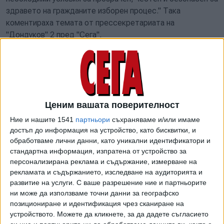
здравето на гражданите изборен процес." Така
коментираха темата от прессекретариата на
"Дондуков" 2 пред "Сега".
По-рано сутринта говорителят на Централната
избирателна комисия (ЦИК) Таня Цанева допусна,
че, ако не се подобри ситуацията с пандемията, може да
има отлагане на изборите с до два месеца: “Но това е
компетенция на президента. Датата може да варира в
Ценим вашата поверителност
рамките на 2 месеца, или тези през март да се
Ние и нашите 1541
партньори
съхраняваме и/или имаме
преместят най-късно в края на май”, посочи Цанева пред
достъп до информация на устройство, като бисквитки, и
bTV.
обработваме лични данни, като уникални идентификатори и
стандартна информация, изпратена от устройство за
В конституцията е записано, че избори за ново Народно
персонализирана реклама и съдържание, измерване на
събрание се произвеждат най-късно до два месеца след
рекламата и съдържанието, изследване на аудиторията и
прекратяване на пълномощията на предишното.
развитие на услуги.
С ваше разрешение ние и партньорите
ни може да използваме точни данни за географско
Опозиционни политици като Мая Манолова допуснаха, че
позициониране и идентификация чрез сканиране на
управляващите се надяват на това, за да удължат
устройството. Можете да кликнете, за да дадете съгласието
престоя си във властта.