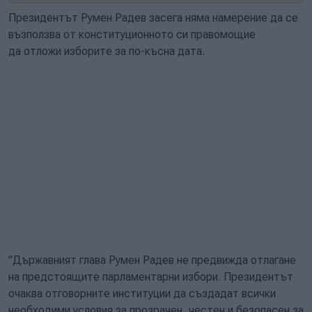
Президентът Румен Радев засега няма намерение да се
възползва от конституционното си правомощие
да отложи изборите за по-късна дата.
"Държавният глава Румен Радев не предвижда отлагане
на предстоящите парламентарни избори. Президентът
очаква отговорните институции да създадат всички
необходими условия за прозрачен, честен и безопасен за