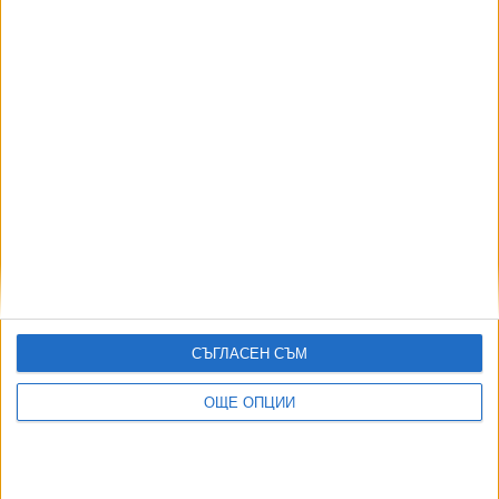
нарушение отпреди 2 години
24 Юли 2026
ЦИК остана с един говорител
14 Юли 2026
Още по темата
СЪГЛАСЕН СЪМ
ОЩЕ НОВИНИ ОТ БЪЛГАРИЯ
НОИ обяви нови промени при осигуровките
ОЩЕ ОПЦИИ
06 Авг. 2026
МО: В България най-вероятно се е взривил украински
дрон примамка